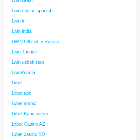
1win Brazil
1win casino spanish
1win fr
1win India
1WIN Official In Russia
1win Turkiye
1win uzbekistan
1winRussia
1xbet
1xbet apk
1xbet arabic
1xbet Bangladesh
1xbet Casino AZ
1xbet casino BD