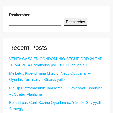
Rechercher
Rechercher
Recent Posts
VENTA CASA EN CONDOMINIO SEGURIDAD 24 7 4D-
3B MAIPU 4 Dormitorios por 6100 00 en Maipú
Melbetdə Kiberidmana Mərclər Necə Qoyulmalı –
Oyunlar, Turnirlər və Xüsusiyyətlər
Pin Up Platformasının Tam İcmalı – Qeydiyyat, Bonuslar
və Strateji Planlama
Betandreas Canlı Kazino Oyunlarında Yüksək Səviyyəli
Strategiya