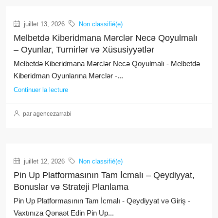
juillet 13, 2026
Non classifié(e)
Melbetdə Kiberidmana Mərclər Necə Qoyulmalı
– Oyunlar, Turnirlər və Xüsusiyyətlər
Melbetdə Kiberidmana Mərclər Necə Qoyulmalı - Melbetdə
Kiberidman Oyunlarına Mərclər -...
Continuer la lecture
par agencezarrabi
juillet 12, 2026
Non classifié(e)
Pin Up Platformasının Tam İcmalı – Qeydiyyat,
Bonuslar və Strateji Planlama
Pin Up Platformasının Tam İcmalı - Qeydiyyat və Giriş -
Vaxtınıza Qənaət Edin Pin Up...