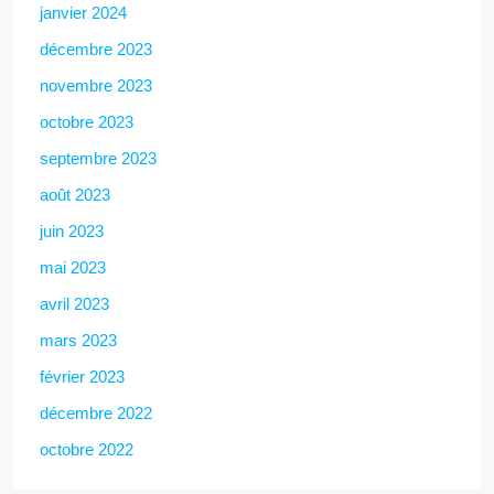
janvier 2024
décembre 2023
novembre 2023
octobre 2023
septembre 2023
août 2023
juin 2023
mai 2023
avril 2023
mars 2023
février 2023
décembre 2022
octobre 2022