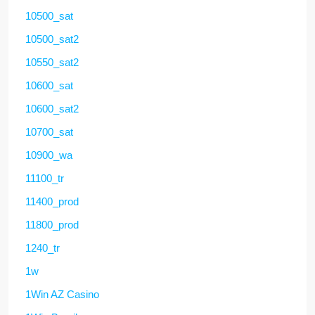
10500_sat
10500_sat2
10550_sat2
10600_sat
10600_sat2
10700_sat
10900_wa
11100_tr
11400_prod
11800_prod
1240_tr
1w
1Win AZ Casino