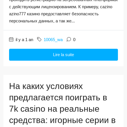
с действующим лицензированием. К примеру, cazino
azino777 казино предоставляет безопасность
персональных данных, а так же...
il y a 1 an
10065_wa
0
Lire la suite
На каких условиях
предлагается поиграть в
7k casino на реальные
средства: игорные серии в