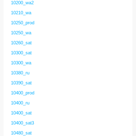
10200_wa2
10210_wa
10250_prod
10250_wa
10260_sat
10300_sat
10300_wa
10380_ru
10390_sat
10400_prod
10400_ru
10400_sat
10400_sat3
10480_sat