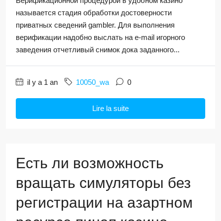
Верификационной процедурой в удобном казино
называется стадия обработки достоверности
приватных сведений gambler. Для выполнения
верификации надобно выслать на e-mail игорного
заведения отчетливый снимок дока заданного...
il y a 1 an
10050_wa
0
Lire la suite
Есть ли возможность
вращать симуляторы без
регистрации на азартном