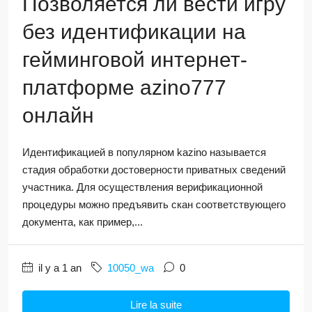
Позволяется ли вести игру
без идентификации на
гейминговой интернет-
платформе azino777
онлайн
Идентификацией в популярном kazino называется
стадия обработки достоверности приватных сведений
участника. Для осуществления верификационной
процедуры можно предъявить скан соответствующего
документа, как пример,...
il y a 1 an
10050_wa
0
Lire la suite