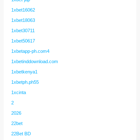
1xbet16062
1xbet18063
1xbet30711
1xbet50617
1xbetapp-ph.com4
1xbetinddownload.com
1xbetkenya1
1xbetph.ph55
1xcinta
2
2026
22bet
22Bet BD