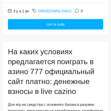
il y a 1 an
DRIVDOWNLOADS
0
Lire la suite
На каких условиях
предлагается поиграть в
азино 777 официальный
сайт платно: денежные
взносы в live cazino
Для игр на средства с основного баланса разумно
проходить регистрацию на затребованных платформах