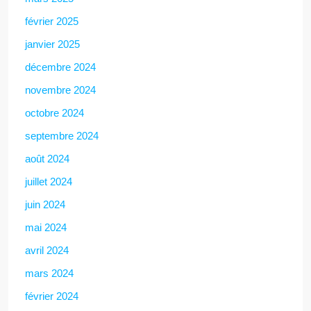
février 2025
janvier 2025
décembre 2024
novembre 2024
octobre 2024
septembre 2024
août 2024
juillet 2024
juin 2024
mai 2024
avril 2024
mars 2024
février 2024