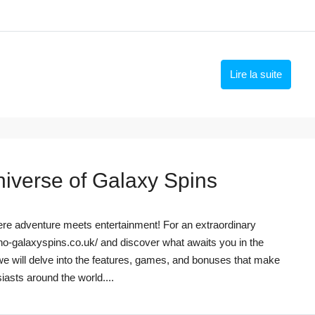
Lire la suite
niverse of Galaxy Spins
here adventure meets entertainment! For an extraordinary
no-galaxyspins.co.uk/ and discover what awaits you in the
we will delve into the features, games, and bonuses that make
iasts around the world....