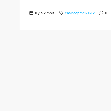
il y a 2 mois
casinogame60612
0