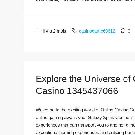
il y a 2 mois
casinogame60612
0
Explore the Universe of
Casino 1345437066
Welcome to the exciting world of Online Casino Ga
online gaming awaits you! Galaxy Spins Casino is yo
experiences that can transport you to another dime
exceptional gaming experiences and enticing bonus