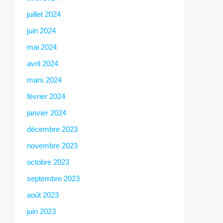
juillet 2024
juin 2024
mai 2024
avril 2024
mars 2024
février 2024
janvier 2024
décembre 2023
novembre 2023
octobre 2023
septembre 2023
août 2023
juin 2023