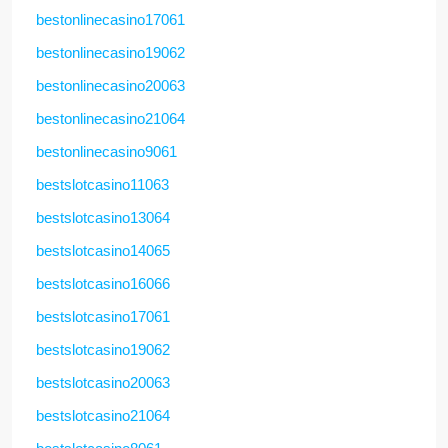
bestonlinecasino17061
bestonlinecasino19062
bestonlinecasino20063
bestonlinecasino21064
bestonlinecasino9061
bestslotcasino11063
bestslotcasino13064
bestslotcasino14065
bestslotcasino16066
bestslotcasino17061
bestslotcasino19062
bestslotcasino20063
bestslotcasino21064