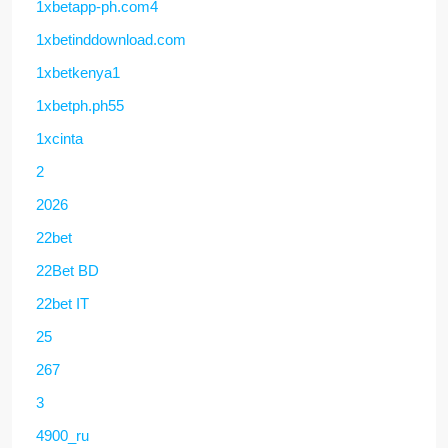
1xbetapp-ph.com4
1xbetinddownload.com
1xbetkenya1
1xbetph.ph55
1xcinta
2
2026
22bet
22Bet BD
22bet IT
25
267
3
4900_ru