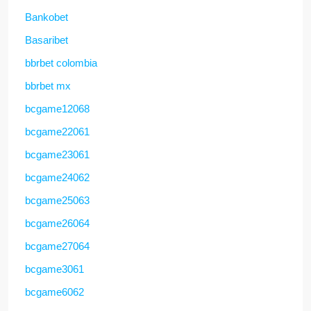
Bankobet
Basaribet
bbrbet colombia
bbrbet mx
bcgame12068
bcgame22061
bcgame23061
bcgame24062
bcgame25063
bcgame26064
bcgame27064
bcgame3061
bcgame6062