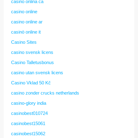
casino onlina ca
casino online
casino online ar
casinò online it
Casino Sites
casino svensk licens
Casino Talletusbonus
casino utan svensk licens
Casino Vklad 50 Kč
casino zonder crucks netherlands
casino-glory india
casinobest010724
casinobest15061
casinobest15062