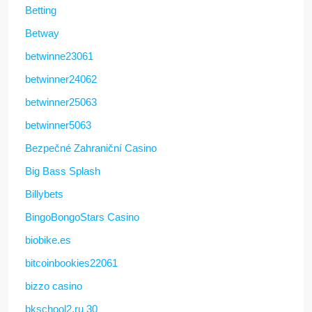
Betting
Betway
betwinne23061
betwinner24062
betwinner25063
betwinner5063
Bezpečné Zahraniční Casino
Big Bass Splash
Billybets
BingoBongoStars Casino
biobike.es
bitcoinbookies22061
bizzo casino
bkschool2.ru 30