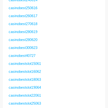
casinobest250616
casinobest260617
casinobest270618
casinobest280619
casinobest280620
casinobest300623
casinobest40727
casinobestslot15061
casinobestslot16062
casinobestslot18063
casinobestslot19064
casinobestslot22061
casinobestslot25063