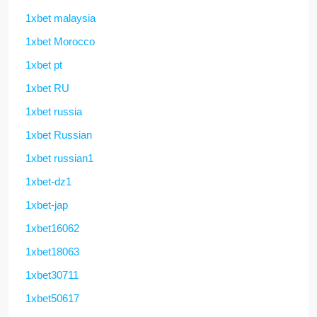
1xbet malaysia
1xbet Morocco
1xbet pt
1xbet RU
1xbet russia
1xbet Russian
1xbet russian1
1xbet-dz1
1xbet-jap
1xbet16062
1xbet18063
1xbet30711
1xbet50617