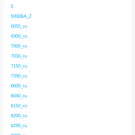
5
5000BA_Z
6055_ru
6900_ru
7000_ru
7030_ru
7150_ru
7390_ru
8000_ru
8040_ru
8150_ru
8200_ru
8290_ru