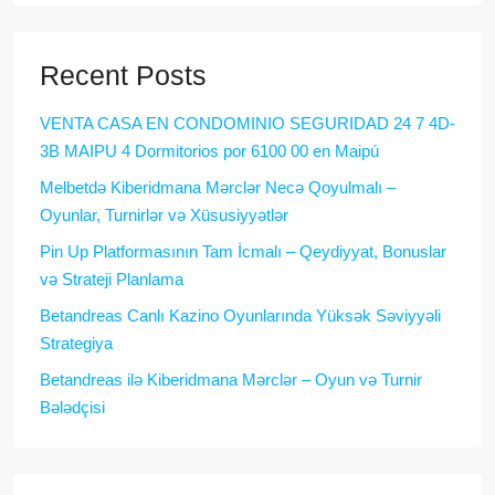
Recent Posts
VENTA CASA EN CONDOMINIO SEGURIDAD 24 7 4D-
3B MAIPU 4 Dormitorios por 6100 00 en Maipú
Melbetdə Kiberidmana Mərclər Necə Qoyulmalı –
Oyunlar, Turnirlər və Xüsusiyyətlər
Pin Up Platformasının Tam İcmalı – Qeydiyyat, Bonuslar
və Strateji Planlama
Betandreas Canlı Kazino Oyunlarında Yüksək Səviyyəli
Strategiya
Betandreas ilə Kiberidmana Mərclər – Oyun və Turnir
Bələdçisi