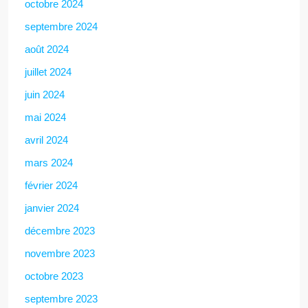
octobre 2024
septembre 2024
août 2024
juillet 2024
juin 2024
mai 2024
avril 2024
mars 2024
février 2024
janvier 2024
décembre 2023
novembre 2023
octobre 2023
septembre 2023