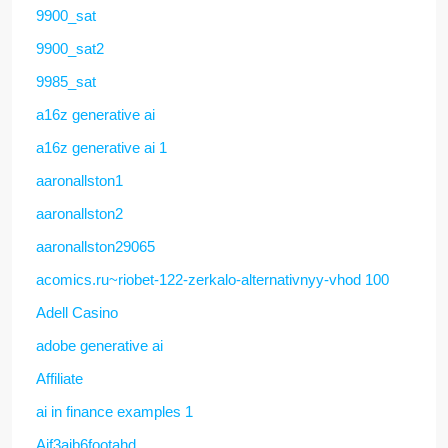
9900_sat
9900_sat2
9985_sat
a16z generative ai
a16z generative ai 1
aaronallston1
aaronallston2
aaronallston29065
acomics.ru~riobet-122-zerkalo-alternativnyy-vhod 100
Adell Casino
adobe generative ai
Affiliate
ai in finance examples 1
Aif3aib6footahd