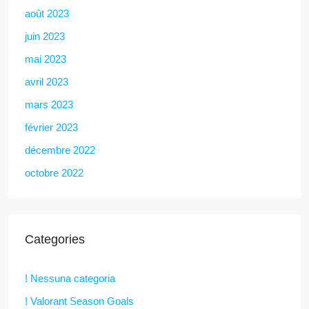
août 2023
juin 2023
mai 2023
avril 2023
mars 2023
février 2023
décembre 2022
octobre 2022
Categories
! Nessuna categoria
! Valorant Season Goals