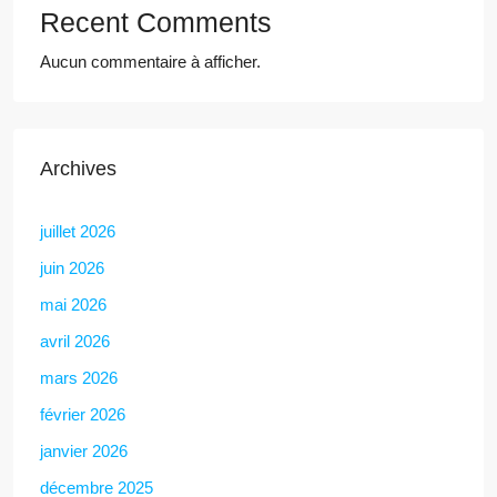
Recent Comments
Aucun commentaire à afficher.
Archives
juillet 2026
juin 2026
mai 2026
avril 2026
mars 2026
février 2026
janvier 2026
décembre 2025