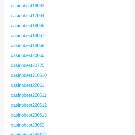
casinobest16063
casinobest17064
casinobest18066
casinobest19067
casinobest19068
casinobest20069
casinobest20725
casinobest210610
casinobest22061
casinobest220611
casinobest220612
casinobest230613
casinobest23062
casinobest240614