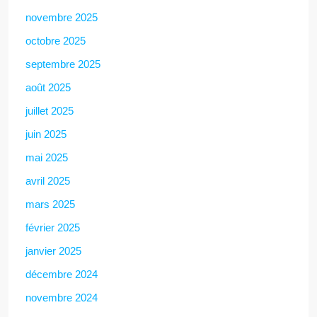
novembre 2025
octobre 2025
septembre 2025
août 2025
juillet 2025
juin 2025
mai 2025
avril 2025
mars 2025
février 2025
janvier 2025
décembre 2024
novembre 2024