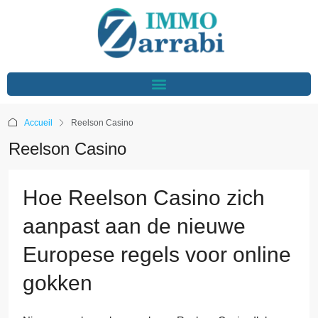
Accueil
Reelson Casino
Reelson Casino
Hoe Reelson Casino zich
aanpast aan de nieuwe
Europese regels voor online
gokken