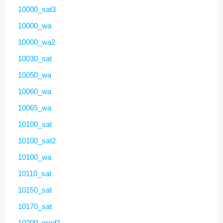
10000_sat3
10000_wa
10000_wa2
10030_sat
10050_wa
10060_wa
10065_wa
10100_sat
10100_sat2
10100_wa
10110_sat
10150_sat
10170_sat
10200_prod3