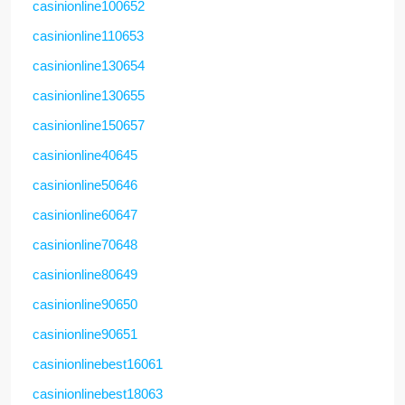
casinionline100652
casinionline110653
casinionline130654
casinionline130655
casinionline150657
casinionline40645
casinionline50646
casinionline60647
casinionline70648
casinionline80649
casinionline90650
casinionline90651
casinionlinebest16061
casinionlinebest18063