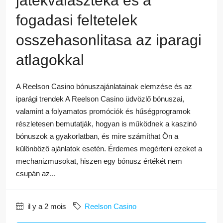
jatekvalaszteka es a
fogadasi feltetelek
osszehasonlitasa az iparagi
atlagokkal
A Reelson Casino bónuszajánlatainak elemzése és az
iparági trendek A Reelson Casino üdvözlő bónuszai,
valamint a folyamatos promóciók és hűségprogramok
részletesen bemutatják, hogyan is működnek a kaszinó
bónuszok a gyakorlatban, és mire számíthat Ön a
különböző ajánlatok esetén. Érdemes megérteni ezeket a
mechanizmusokat, hiszen egy bónusz értékét nem
csupán az...
il y a 2 mois
Reelson Casino