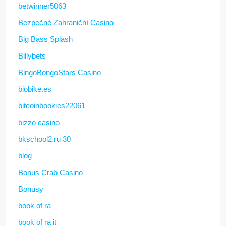
betwinner5063
Bezpečné Zahraniční Casino
Big Bass Splash
Billybets
BingoBongoStars Casino
biobike.es
bitcoinbookies22061
bizzo casino
bkschool2.ru 30
blog
Bonus Crab Casino
Bonusy
book of ra
book of ra it