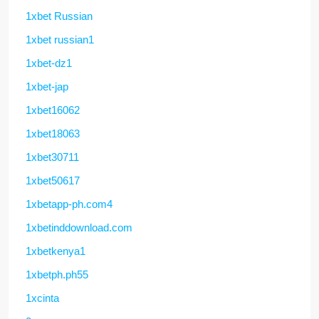
1xbet Russian
1xbet russian1
1xbet-dz1
1xbet-jap
1xbet16062
1xbet18063
1xbet30711
1xbet50617
1xbetapp-ph.com4
1xbetinddownload.com
1xbetkenya1
1xbetph.ph55
1xcinta