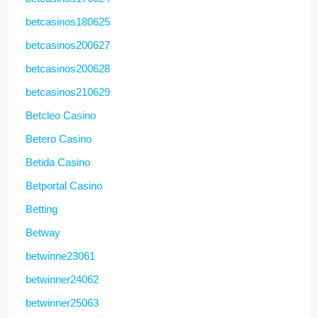
betcasinos180625
betcasinos200627
betcasinos200628
betcasinos210629
Betcleo Casino
Betero Casino
Betida Casino
Betportal Casino
Betting
Betway
betwinne23061
betwinner24062
betwinner25063