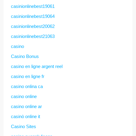
casinionlinebest19061
casinionlinebest19064
casinionlinebest20062
casinionlinebest21063
casino
Casino Bonus
casino en ligne argent reel
casino en ligne fr
casino onlina ca
casino online
casino online ar
casinò online it
Casino Sites