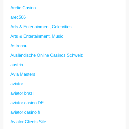
Arctic Casino
arec506
Arts & Entertainment, Celebrities
Arts & Entertainment, Music
Astronaut
Ausländische Online Casinos Schweiz
austria
Avia Masters
aviator
aviator brazil
aviator casino DE
aviator casino fr
Aviator Clients Site