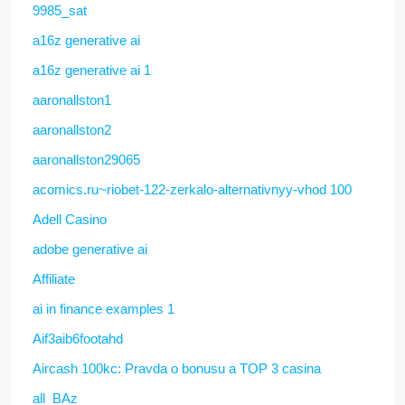
9985_sat
a16z generative ai
a16z generative ai 1
aaronallston1
aaronallston2
aaronallston29065
acomics.ru~riobet-122-zerkalo-alternativnyy-vhod 100
Adell Casino
adobe generative ai
Affiliate
ai in finance examples 1
Aif3aib6footahd
Aircash 100kc: Pravda o bonusu a TOP 3 casina
all_BAz