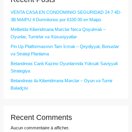
VENTA CASA EN CONDOMINIO SEGURIDAD 24 7 4D-
3B MAIPU 4 Dormitorios por 6100 00 en Maipú
Melbetdə Kiberidmana Mərclər Necə Qoyulmalı –
Oyunlar, Turnirlər və Xüsusiyyətlər
Pin Up Platformasının Tam İcmalı – Qeydiyyat, Bonuslar
və Strateji Planlama
Betandreas Canlı Kazino Oyunlarında Yüksək Səviyyəli
Strategiya
Betandreas ilə Kiberidmana Mərclər – Oyun və Turnir
Bələdçisi
Recent Comments
Aucun commentaire à afficher.