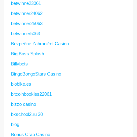
betwinne23061
betwinner24062
betwinner25063
betwinner5063
Bezpečné Zahraniční Casino
Big Bass Splash
Billybets
BingoBongoStars Casino
biobike.es
bitcoinbookies22061
bizzo casino
bkschool2.ru 30
blog
Bonus Crab Casino