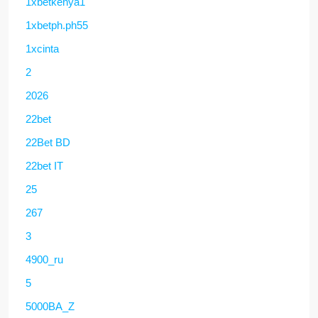
1xbetkenya1
1xbetph.ph55
1xcinta
2
2026
22bet
22Bet BD
22bet IT
25
267
3
4900_ru
5
5000BA_Z