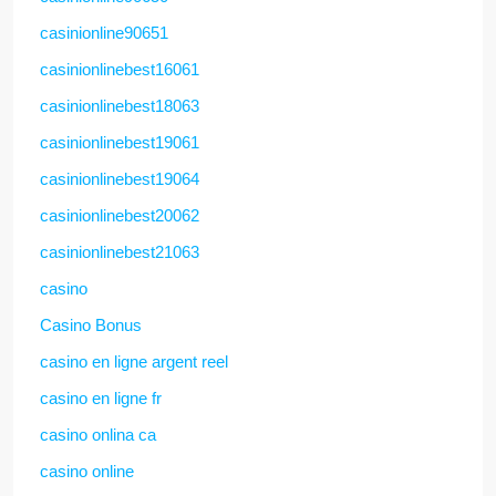
casinionline90651
casinionlinebest16061
casinionlinebest18063
casinionlinebest19061
casinionlinebest19064
casinionlinebest20062
casinionlinebest21063
casino
Casino Bonus
casino en ligne argent reel
casino en ligne fr
casino onlina ca
casino online