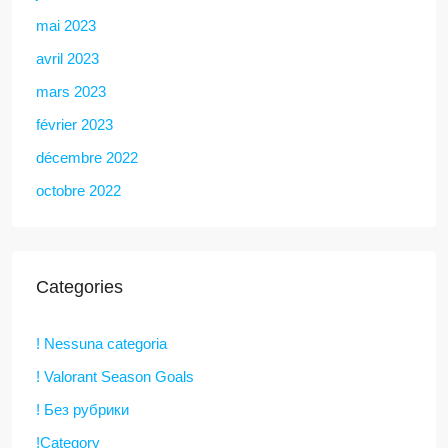
mai 2023
avril 2023
mars 2023
février 2023
décembre 2022
octobre 2022
Categories
! Nessuna categoria
! Valorant Season Goals
! Без рубрики
!Category