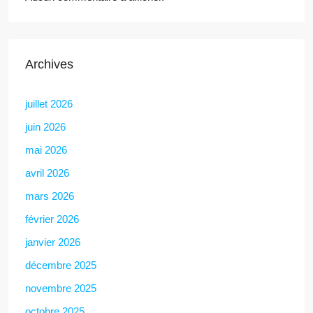
Archives
juillet 2026
juin 2026
mai 2026
avril 2026
mars 2026
février 2026
janvier 2026
décembre 2025
novembre 2025
octobre 2025