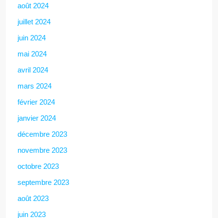
août 2024
juillet 2024
juin 2024
mai 2024
avril 2024
mars 2024
février 2024
janvier 2024
décembre 2023
novembre 2023
octobre 2023
septembre 2023
août 2023
juin 2023