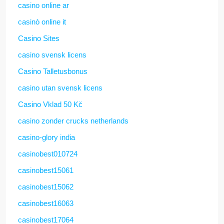
casino online ar
casinò online it
Casino Sites
casino svensk licens
Casino Talletusbonus
casino utan svensk licens
Casino Vklad 50 Kč
casino zonder crucks netherlands
casino-glory india
casinobest010724
casinobest15061
casinobest15062
casinobest16063
casinobest17064