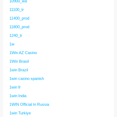
10900_wa
11100_tr
11400_prod
11800_prod
1240_tr
1w
1Win AZ Casino
1Win Brasil
1win Brazil
1win casino spanish
1win fr
1win India
1WIN Official In Russia
1win Turkiye