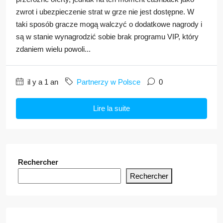
zwrot i ubezpieczenie strat w grze nie jest dostępne. W
taki sposób gracze mogą walczyć o dodatkowe nagrody i
są w stanie wynagrodzić sobie brak programu VIP, który
zdaniem wielu powoli...
il y a 1 an
Partnerzy w Polsce
0
Lire la suite
Rechercher
Rechercher