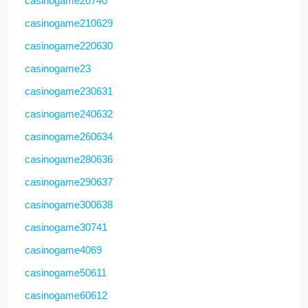
casinogame20740
casinogame210629
casinogame220630
casinogame23
casinogame230631
casinogame240632
casinogame260634
casinogame280636
casinogame290637
casinogame300638
casinogame30741
casinogame4069
casinogame50611
casinogame60612