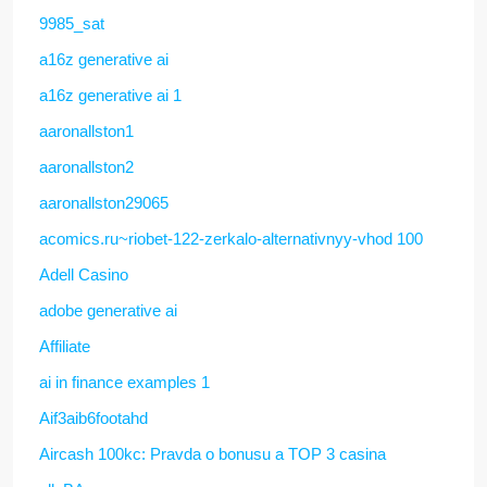
9985_sat
a16z generative ai
a16z generative ai 1
aaronallston1
aaronallston2
aaronallston29065
acomics.ru~riobet-122-zerkalo-alternativnyy-vhod 100
Adell Casino
adobe generative ai
Affiliate
ai in finance examples 1
Aif3aib6footahd
Aircash 100kc: Pravda o bonusu a TOP 3 casina