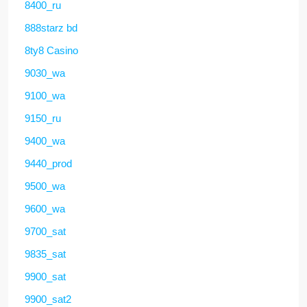
8400_ru
888starz bd
8ty8 Casino
9030_wa
9100_wa
9150_ru
9400_wa
9440_prod
9500_wa
9600_wa
9700_sat
9835_sat
9900_sat
9900_sat2