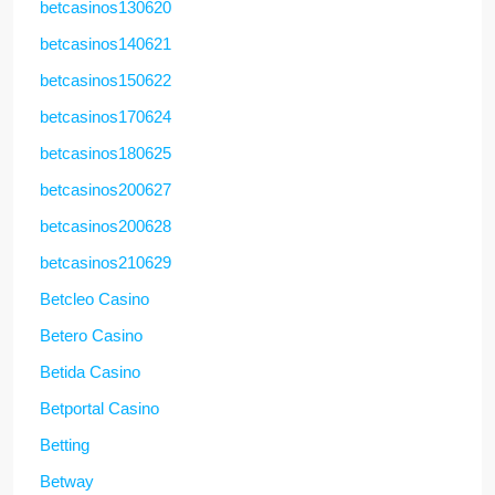
betcasinos130620
betcasinos140621
betcasinos150622
betcasinos170624
betcasinos180625
betcasinos200627
betcasinos200628
betcasinos210629
Betcleo Casino
Betero Casino
Betida Casino
Betportal Casino
Betting
Betway