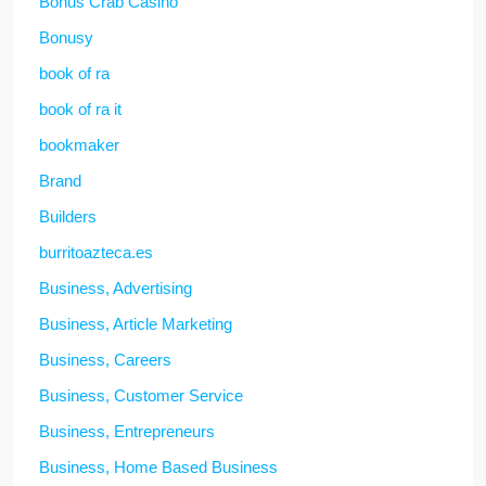
Bonus Crab Casino
Bonusy
book of ra
book of ra it
bookmaker
Brand
Builders
burritoazteca.es
Business, Advertising
Business, Article Marketing
Business, Careers
Business, Customer Service
Business, Entrepreneurs
Business, Home Based Business