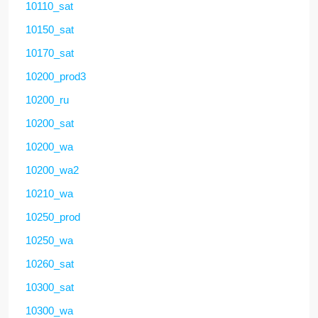
10110_sat
10150_sat
10170_sat
10200_prod3
10200_ru
10200_sat
10200_wa
10200_wa2
10210_wa
10250_prod
10250_wa
10260_sat
10300_sat
10300_wa