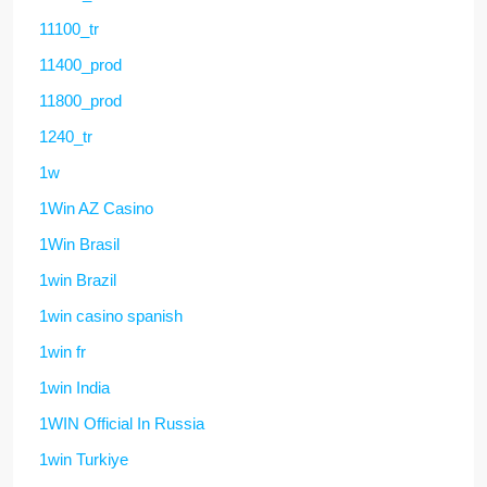
11100_tr
11400_prod
11800_prod
1240_tr
1w
1Win AZ Casino
1Win Brasil
1win Brazil
1win casino spanish
1win fr
1win India
1WIN Official In Russia
1win Turkiye