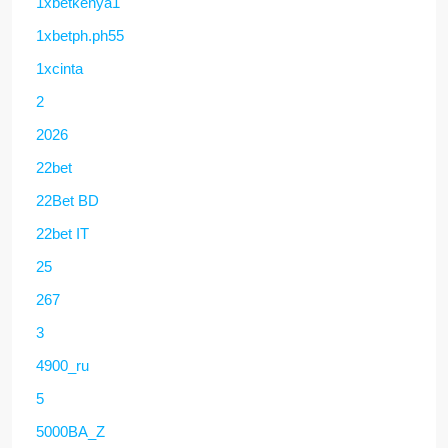
1xbetkenya1
1xbetph.ph55
1xcinta
2
2026
22bet
22Bet BD
22bet IT
25
267
3
4900_ru
5
5000BA_Z