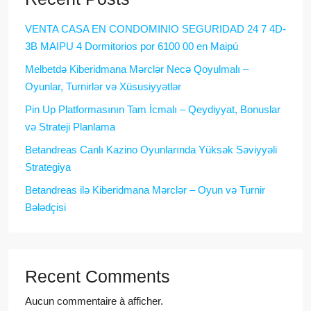
VENTA CASA EN CONDOMINIO SEGURIDAD 24 7 4D-
3B MAIPU 4 Dormitorios por 6100 00 en Maipú
Melbetdə Kiberidmana Mərclər Necə Qoyulmalı –
Oyunlar, Turnirlər və Xüsusiyyətlər
Pin Up Platformasının Tam İcmalı – Qeydiyyat, Bonuslar
və Strateji Planlama
Betandreas Canlı Kazino Oyunlarında Yüksək Səviyyəli
Strategiya
Betandreas ilə Kiberidmana Mərclər – Oyun və Turnir
Bələdçisi
Recent Comments
Aucun commentaire à afficher.