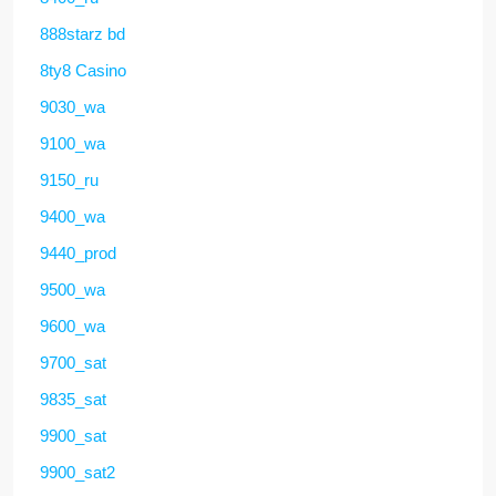
888starz bd
8ty8 Casino
9030_wa
9100_wa
9150_ru
9400_wa
9440_prod
9500_wa
9600_wa
9700_sat
9835_sat
9900_sat
9900_sat2