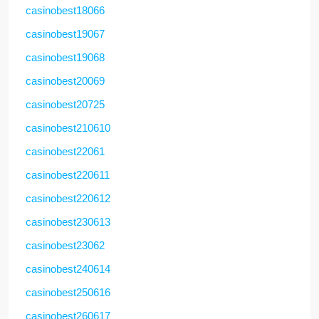
casinobest18066
casinobest19067
casinobest19068
casinobest20069
casinobest20725
casinobest210610
casinobest22061
casinobest220611
casinobest220612
casinobest230613
casinobest23062
casinobest240614
casinobest250616
casinobest260617