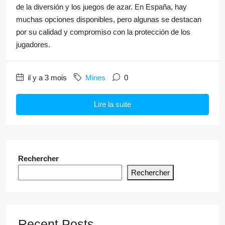
de la diversión y los juegos de azar. En España, hay
muchas opciones disponibles, pero algunas se destacan
por su calidad y compromiso con la protección de los
jugadores.
il y a 3 mois
Mines
0
Lire la suite
Rechercher
Rechercher
Recent Posts