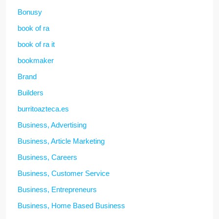
Bonusy
book of ra
book of ra it
bookmaker
Brand
Builders
burritoazteca.es
Business, Advertising
Business, Article Marketing
Business, Careers
Business, Customer Service
Business, Entrepreneurs
Business, Home Based Business