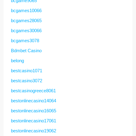
bcgame9065
bcgames10066
bcgames28065
bcgames30066
bcgames3078
Bdmbet Casino
belong
bestcasino1071
bestcasino3072
bestcasinogreece8061
bestonlinecasino14064
bestonlinecasino16065
bestonlinecasino17061
bestonlinecasino19062