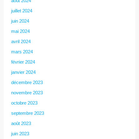
août 2024
juillet 2024
juin 2024
mai 2024
avril 2024
mars 2024
février 2024
janvier 2024
décembre 2023
novembre 2023
octobre 2023
septembre 2023
août 2023
juin 2023