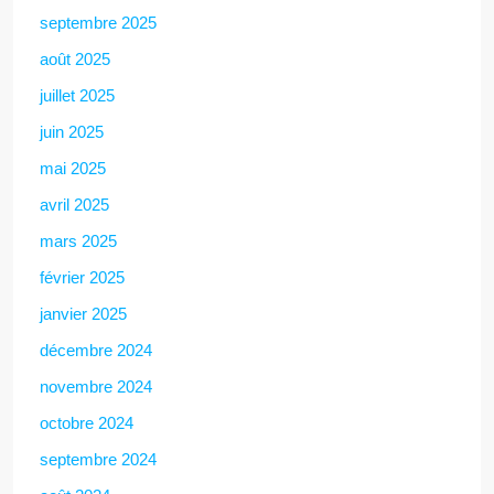
septembre 2025
août 2025
juillet 2025
juin 2025
mai 2025
avril 2025
mars 2025
février 2025
janvier 2025
décembre 2024
novembre 2024
octobre 2024
septembre 2024