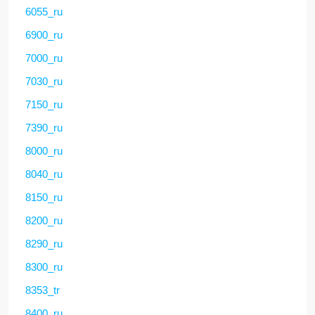
6055_ru
6900_ru
7000_ru
7030_ru
7150_ru
7390_ru
8000_ru
8040_ru
8150_ru
8200_ru
8290_ru
8300_ru
8353_tr
8400_ru