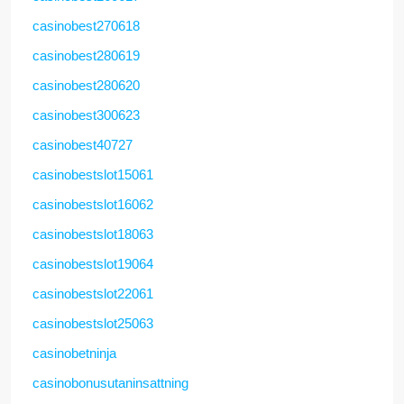
casinobest270618
casinobest280619
casinobest280620
casinobest300623
casinobest40727
casinobestslot15061
casinobestslot16062
casinobestslot18063
casinobestslot19064
casinobestslot22061
casinobestslot25063
casinobetninja
casinobonusutaninsattning