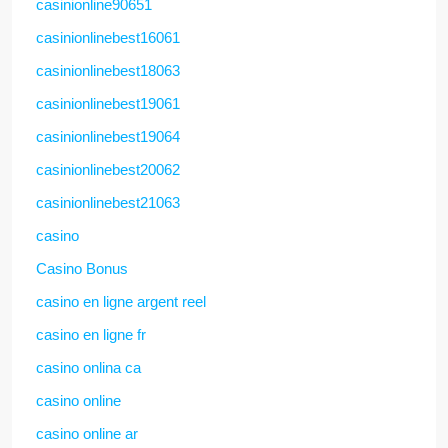
casinionline90651
casinionlinebest16061
casinionlinebest18063
casinionlinebest19061
casinionlinebest19064
casinionlinebest20062
casinionlinebest21063
casino
Casino Bonus
casino en ligne argent reel
casino en ligne fr
casino onlina ca
casino online
casino online ar