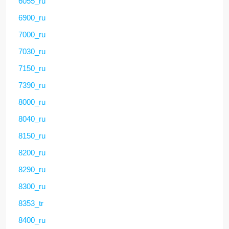
6055_ru
6900_ru
7000_ru
7030_ru
7150_ru
7390_ru
8000_ru
8040_ru
8150_ru
8200_ru
8290_ru
8300_ru
8353_tr
8400_ru