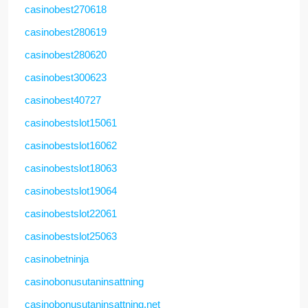
casinobest270618
casinobest280619
casinobest280620
casinobest300623
casinobest40727
casinobestslot15061
casinobestslot16062
casinobestslot18063
casinobestslot19064
casinobestslot22061
casinobestslot25063
casinobetninja
casinobonusutaninsattning
casinobonusutaninsattning.net