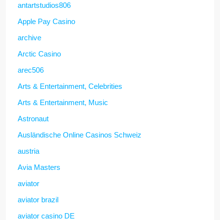
antartstudios806
Apple Pay Casino
archive
Arctic Casino
arec506
Arts & Entertainment, Celebrities
Arts & Entertainment, Music
Astronaut
Ausländische Online Casinos Schweiz
austria
Avia Masters
aviator
aviator brazil
aviator casino DE