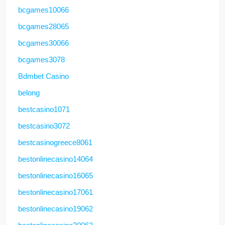
bcgames10066
bcgames28065
bcgames30066
bcgames3078
Bdmbet Casino
belong
bestcasino1071
bestcasino3072
bestcasinogreece8061
bestonlinecasino14064
bestonlinecasino16065
bestonlinecasino17061
bestonlinecasino19062