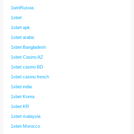
1winRussia
1xbet
1xbet apk
1xbet arabic
1xbet Bangladesh
1xbet Casino AZ
1xbet casino BD
1xbet casino french
1xbet india
1xbet Korea
1xbet KR
1xbet malaysia
1xbet Morocco