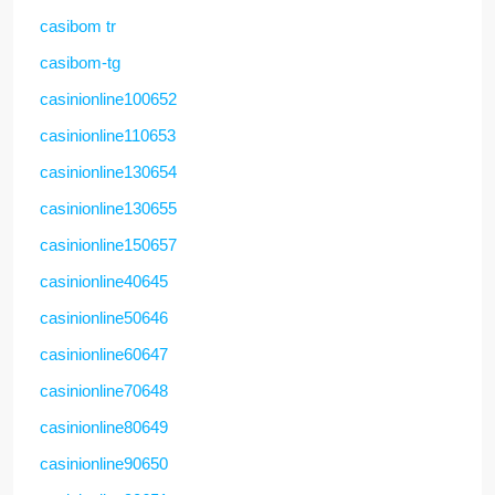
casibom tr
casibom-tg
casinionline100652
casinionline110653
casinionline130654
casinionline130655
casinionline150657
casinionline40645
casinionline50646
casinionline60647
casinionline70648
casinionline80649
casinionline90650