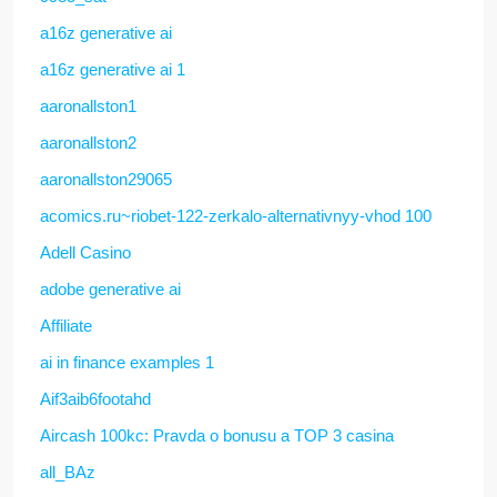
a16z generative ai
a16z generative ai 1
aaronallston1
aaronallston2
aaronallston29065
acomics.ru~riobet-122-zerkalo-alternativnyy-vhod 100
Adell Casino
adobe generative ai
Affiliate
ai in finance examples 1
Aif3aib6footahd
Aircash 100kc: Pravda o bonusu a TOP 3 casina
all_BAz