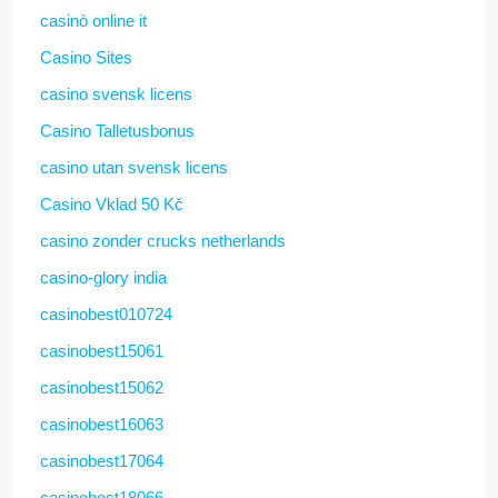
casinò online it
Casino Sites
casino svensk licens
Casino Talletusbonus
casino utan svensk licens
Casino Vklad 50 Kč
casino zonder crucks netherlands
casino-glory india
casinobest010724
casinobest15061
casinobest15062
casinobest16063
casinobest17064
casinobest18066