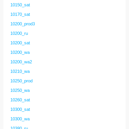
10150_sat
10170_sat
10200_prod3
10200_ru
10200_sat
10200_wa
10200_wa2
10210_wa
10250_prod
10250_wa
10260_sat
10300_sat
10300_wa
10380_ru