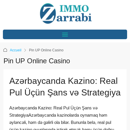
Accueil
Pin UP Online Casino
Pin UP Online Casino
Azərbaycanda Kazino: Real
Pul Üçün Şans və Strategiya
Azərbaycanda Kazino: Real Pul Üçün Şans və
StrategiyaAzərbaycanda kazinolarda oynamaq həm
əyləncəli, həm də gəlirli ola bilər. Bununla belə, real pul
üçün kazino oyunlarında iştirak etmək hamı üçün doğru