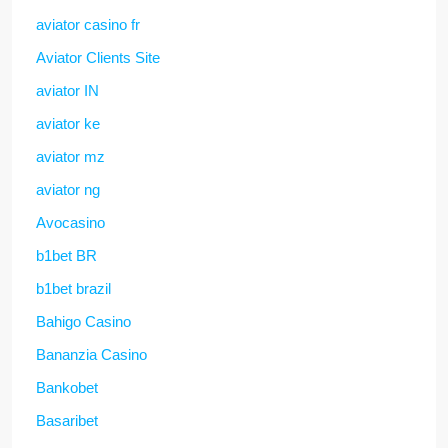
aviator casino fr
Aviator Clients Site
aviator IN
aviator ke
aviator mz
aviator ng
Avocasino
b1bet BR
b1bet brazil
Bahigo Casino
Bananzia Casino
Bankobet
Basaribet