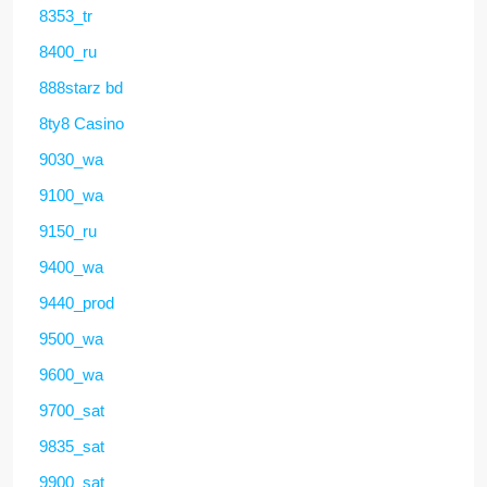
8353_tr
8400_ru
888starz bd
8ty8 Casino
9030_wa
9100_wa
9150_ru
9400_wa
9440_prod
9500_wa
9600_wa
9700_sat
9835_sat
9900_sat