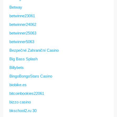
Betway
betwinne23061
betwinner24062
betwinner25063
betwinner5063
Bezpečné Zahraniční Casino
Big Bass Splash
Billybets
BingoBongoStars Casino
biobike.es
bitcoinbookies22061
bizzo casino
bkschool2.ru 30