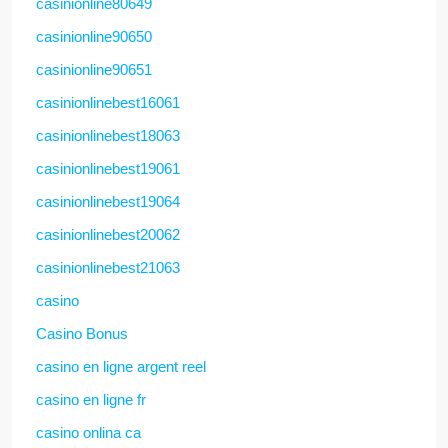
casinionline80649
casinionline90650
casinionline90651
casinionlinebest16061
casinionlinebest18063
casinionlinebest19061
casinionlinebest19064
casinionlinebest20062
casinionlinebest21063
casino
Casino Bonus
casino en ligne argent reel
casino en ligne fr
casino onlina ca