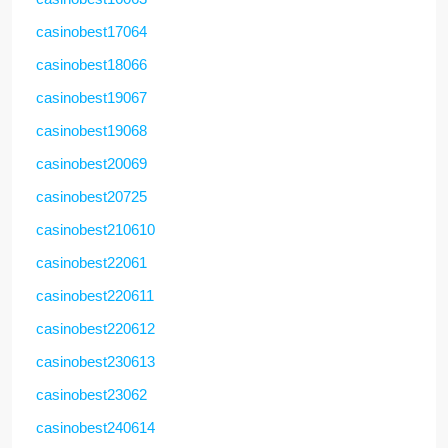
casinobest17064
casinobest18066
casinobest19067
casinobest19068
casinobest20069
casinobest20725
casinobest210610
casinobest22061
casinobest220611
casinobest220612
casinobest230613
casinobest23062
casinobest240614