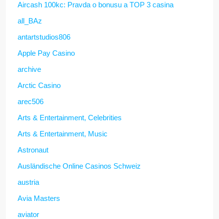
Aircash 100kc: Pravda o bonusu a TOP 3 casina
all_BAz
antartstudios806
Apple Pay Casino
archive
Arctic Casino
arec506
Arts & Entertainment, Celebrities
Arts & Entertainment, Music
Astronaut
Ausländische Online Casinos Schweiz
austria
Avia Masters
aviator