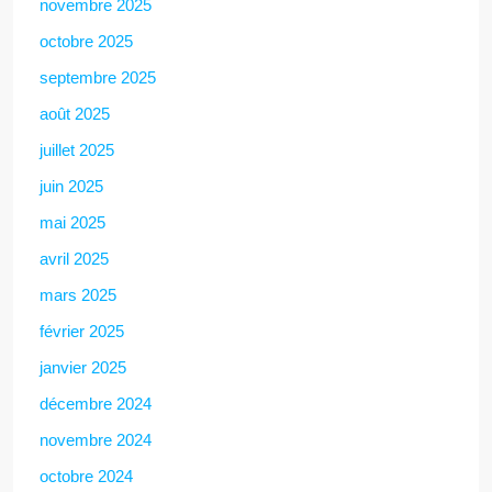
novembre 2025
octobre 2025
septembre 2025
août 2025
juillet 2025
juin 2025
mai 2025
avril 2025
mars 2025
février 2025
janvier 2025
décembre 2024
novembre 2024
octobre 2024