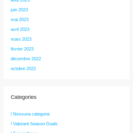
juin 2023
mai 2023
avril 2023
mars 2023
février 2023
décembre 2022
octobre 2022
Categories
! Nessuna categoria
! Valorant Season Goals