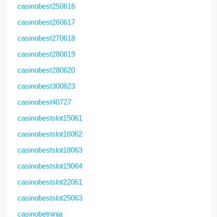
casinobest250616
casinobest260617
casinobest270618
casinobest280619
casinobest280620
casinobest300623
casinobest40727
casinobestslot15061
casinobestslot16062
casinobestslot18063
casinobestslot19064
casinobestslot22061
casinobestslot25063
casinobetninja