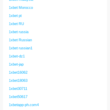
1xbet Morocco
1xbet pt
1xbet RU
1xbet russia
1xbet Russian
1xbet russian1
1xbet-dz1
1xbet-jap
1xbet16062
1xbet18063
1xbet30711
1xbet50617
1xbetapp-ph.com4