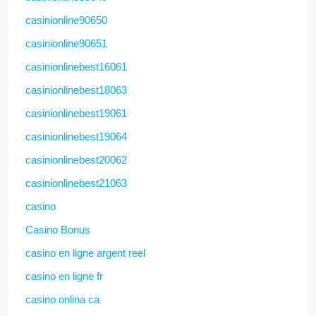
casinionline90650
casinionline90651
casinionlinebest16061
casinionlinebest18063
casinionlinebest19061
casinionlinebest19064
casinionlinebest20062
casinionlinebest21063
casino
Casino Bonus
casino en ligne argent reel
casino en ligne fr
casino onlina ca