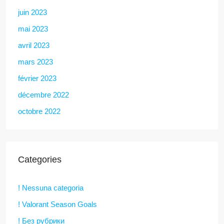
juin 2023
mai 2023
avril 2023
mars 2023
février 2023
décembre 2022
octobre 2022
Categories
! Nessuna categoria
! Valorant Season Goals
! Без рубрики