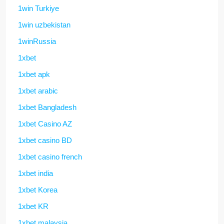
1win Turkiye
1win uzbekistan
1winRussia
1xbet
1xbet apk
1xbet arabic
1xbet Bangladesh
1xbet Casino AZ
1xbet casino BD
1xbet casino french
1xbet india
1xbet Korea
1xbet KR
1xbet malaysia