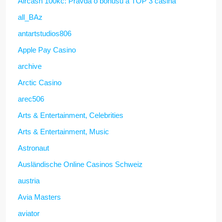
Aircash 100kc: Pravda o bonusu a TOP 3 casina
all_BAz
antartstudios806
Apple Pay Casino
archive
Arctic Casino
arec506
Arts & Entertainment, Celebrities
Arts & Entertainment, Music
Astronaut
Ausländische Online Casinos Schweiz
austria
Avia Masters
aviator