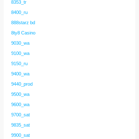
8353_tr
8400_ru
888starz bd
8ty8 Casino
9030_wa
9100_wa
9150_ru
9400_wa
9440_prod
9500_wa
9600_wa
9700_sat
9835_sat
9900_sat