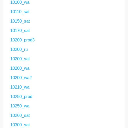
10100_wa
10110_sat
10150_sat
10170_sat
10200_prod3
10200_ru
10200_sat
10200_wa
10200_wa2
10210_wa
10250_prod
10250_wa
10260_sat
10300_sat