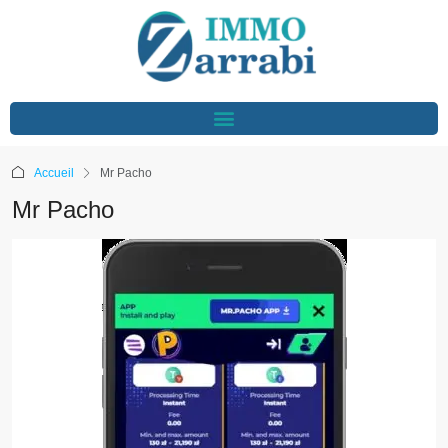
Accueil
Mr Pacho
Mr Pacho