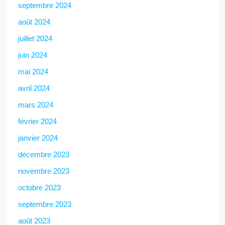
septembre 2024
août 2024
juillet 2024
juin 2024
mai 2024
avril 2024
mars 2024
février 2024
janvier 2024
décembre 2023
novembre 2023
octobre 2023
septembre 2023
août 2023