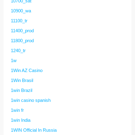
10700_sat
10900_wa
11100_tr
11400_prod
11800_prod
1240_tr
1w
1Win AZ Casino
1Win Brasil
1win Brazil
1win casino spanish
1win fr
1win India
1WIN Official In Russia