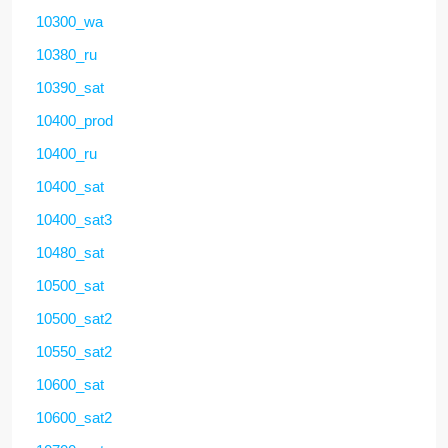
10300_wa
10380_ru
10390_sat
10400_prod
10400_ru
10400_sat
10400_sat3
10480_sat
10500_sat
10500_sat2
10550_sat2
10600_sat
10600_sat2