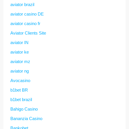
aviator brazil
aviator casino DE
aviator casino fr
Aviator Clients Site
aviator IN
aviator ke
aviator mz
aviator ng
Avocasino
b1bet BR
b1bet brazil
Bahigo Casino
Bananzia Casino
Bankobet