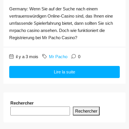
Germany: Wenn Sie auf der Suche nach einem
vertrauenswürdigen Online-Casino sind, das Ihnen eine
umfassende Spielerfahrung bietet, dann sollten Sie sich
mrpacho casino ansehen. Doch wie funktioniert die
Registrierung bei Mr Pacho Casino?
il y a 3 mois
Mr Pacho
0
Lire la suite
Rechercher
Rechercher