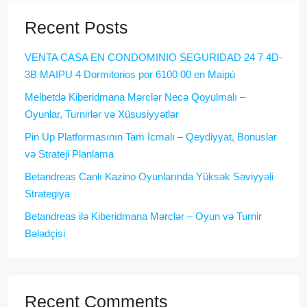
Recent Posts
VENTA CASA EN CONDOMINIO SEGURIDAD 24 7 4D-
3B MAIPU 4 Dormitorios por 6100 00 en Maipú
Melbetdə Kiberidmana Mərclər Necə Qoyulmalı –
Oyunlar, Turnirlər və Xüsusiyyətlər
Pin Up Platformasının Tam İcmalı – Qeydiyyat, Bonuslar
və Strateji Planlama
Betandreas Canlı Kazino Oyunlarında Yüksək Səviyyəli
Strategiya
Betandreas ilə Kiberidmana Mərclər – Oyun və Turnir
Bələdçisi
Recent Comments