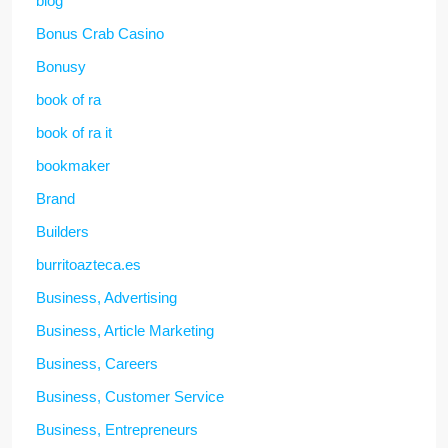
blog
Bonus Crab Casino
Bonusy
book of ra
book of ra it
bookmaker
Brand
Builders
burritoazteca.es
Business, Advertising
Business, Article Marketing
Business, Careers
Business, Customer Service
Business, Entrepreneurs