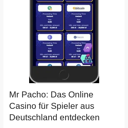
Mr Pacho: Das Online
Casino für Spieler aus
Deutschland entdecken