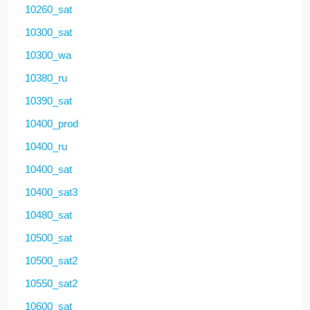
10260_sat
10300_sat
10300_wa
10380_ru
10390_sat
10400_prod
10400_ru
10400_sat
10400_sat3
10480_sat
10500_sat
10500_sat2
10550_sat2
10600_sat