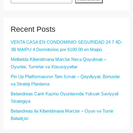
Recent Posts
VENTA CASA EN CONDOMINIO SEGURIDAD 24 7 4D-
3B MAIPU 4 Dormitorios por 6100 00 en Maipú
Melbetdə Kiberidmana Mərclər Necə Qoyulmalı –
Oyunlar, Turnirlər və Xüsusiyyətlər
Pin Up Platformasının Tam İcmalı – Qeydiyyat, Bonuslar
və Strateji Planlama
Betandreas Canlı Kazino Oyunlarında Yüksək Səviyyəli
Strategiya
Betandreas ilə Kiberidmana Mərclər – Oyun və Turnir
Bələdçisi