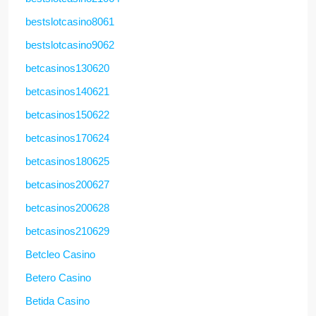
bestslotcasino8061
bestslotcasino9062
betcasinos130620
betcasinos140621
betcasinos150622
betcasinos170624
betcasinos180625
betcasinos200627
betcasinos200628
betcasinos210629
Betcleo Casino
Betero Casino
Betida Casino