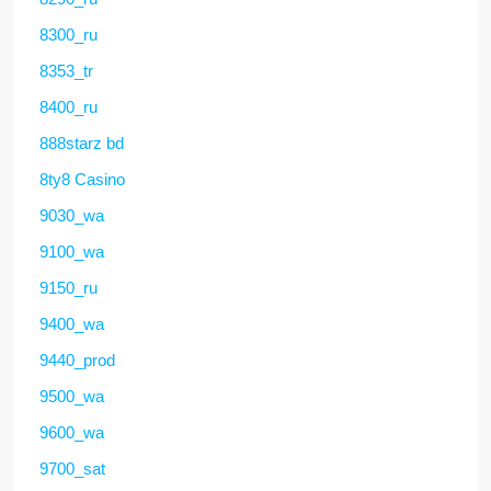
8300_ru
8353_tr
8400_ru
888starz bd
8ty8 Casino
9030_wa
9100_wa
9150_ru
9400_wa
9440_prod
9500_wa
9600_wa
9700_sat