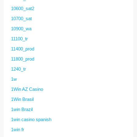
10600_sat2
10700_sat
10900_wa
11100_tr
11400_prod
11800_prod
1240_tr
1w
1Win AZ Casino
1Win Brasil
1win Brazil
1win casino spanish
1win fr