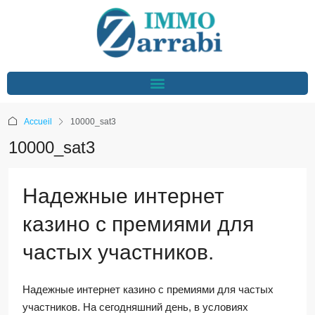
Accueil
10000_sat3
10000_sat3
Надежные интернет
казино с премиями для
частых участников.
Надежные интернет казино с премиями для частых
участников. На сегодняшний день, в условиях