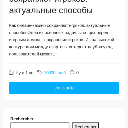
актуальные способы
Как онлайн-казино сохраняют игроков: актуальные
способы Одна из основных задач, стоящих перед
игорным домом – сохранение игроков. Из-за высокой
конкуренции между азартных интернет-клубов уход
пользователей может...
il y a 1 an
10000_sat3
0
Lire la suite
Rechercher
Rechercher