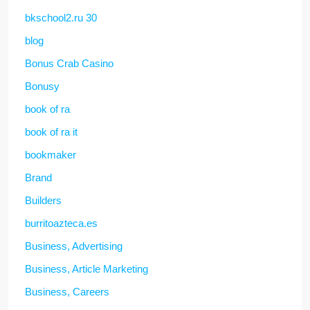
bkschool2.ru 30
blog
Bonus Crab Casino
Bonusy
book of ra
book of ra it
bookmaker
Brand
Builders
burritoazteca.es
Business, Advertising
Business, Article Marketing
Business, Careers