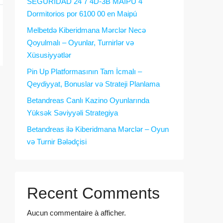
SEGURIDAD 24 7 4D-3B MAIPU 4
Dormitorios por 6100 00 en Maipú
Melbetdə Kiberidmana Mərclər Necə
Qoyulmalı – Oyunlar, Turnirlər və
Xüsusiyyətlər
Pin Up Platformasının Tam İcmalı –
Qeydiyyat, Bonuslar və Strateji Planlama
Betandreas Canlı Kazino Oyunlarında
Yüksək Səviyyəli Strategiya
Betandreas ilə Kiberidmana Mərclər – Oyun
və Turnir Bələdçisi
Recent Comments
Aucun commentaire à afficher.