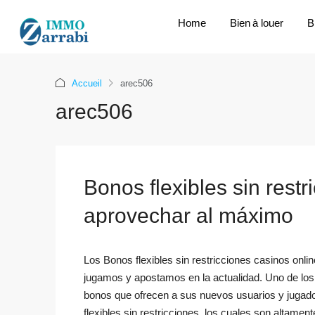
Home
Bien à louer
B
Accueil
arec506
arec506
Bonos flexibles sin rest
aprovechar al máximo
Los Bonos flexibles sin restricciones casinos onli
jugamos y apostamos en la actualidad. Uno de los 
bonos que ofrecen a sus nuevos usuarios y jugado
flexibles sin restricciones, los cuales son altament