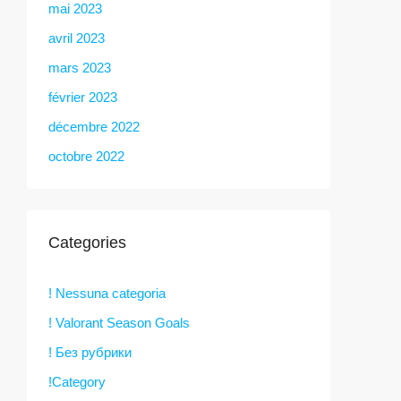
mai 2023
avril 2023
mars 2023
février 2023
décembre 2022
octobre 2022
Categories
! Nessuna categoria
! Valorant Season Goals
! Без рубрики
!Category