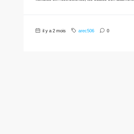
il y a 2 mois
arec506
0