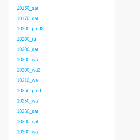
10150_sat
10170_sat
10200_prod3
10200_ru
10200_sat
10200_wa
10200_wa2
10210_wa
10250_prod
10250_wa
10260_sat
10300_sat
10300_wa