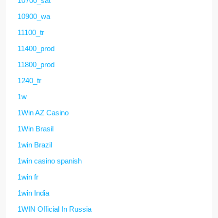
10700_sat
10900_wa
11100_tr
11400_prod
11800_prod
1240_tr
1w
1Win AZ Casino
1Win Brasil
1win Brazil
1win casino spanish
1win fr
1win India
1WIN Official In Russia