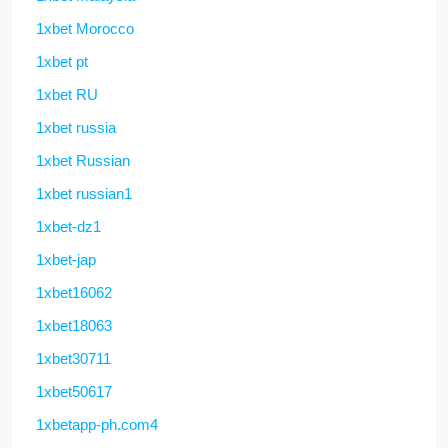
1xbet Morocco
1xbet pt
1xbet RU
1xbet russia
1xbet Russian
1xbet russian1
1xbet-dz1
1xbet-jap
1xbet16062
1xbet18063
1xbet30711
1xbet50617
1xbetapp-ph.com4