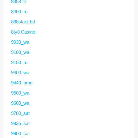
8353_tr
8400_ru
888starz bd
8ty8 Casino
9030_wa
9100_wa
9150_ru
9400_wa
9440_prod
9500_wa
9600_wa
9700_sat
9835_sat
9900_sat