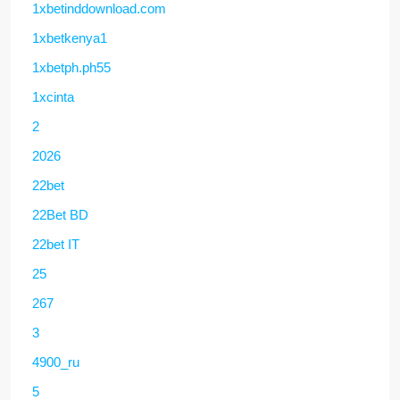
1xbetinddownload.com
1xbetkenya1
1xbetph.ph55
1xcinta
2
2026
22bet
22Bet BD
22bet IT
25
267
3
4900_ru
5