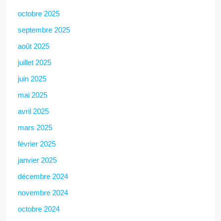
octobre 2025
septembre 2025
août 2025
juillet 2025
juin 2025
mai 2025
avril 2025
mars 2025
février 2025
janvier 2025
décembre 2024
novembre 2024
octobre 2024