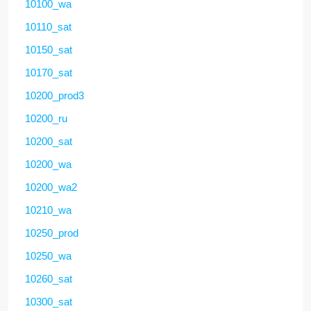
10100_wa
10110_sat
10150_sat
10170_sat
10200_prod3
10200_ru
10200_sat
10200_wa
10200_wa2
10210_wa
10250_prod
10250_wa
10260_sat
10300_sat