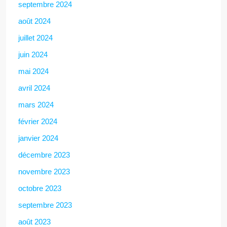
septembre 2024
août 2024
juillet 2024
juin 2024
mai 2024
avril 2024
mars 2024
février 2024
janvier 2024
décembre 2023
novembre 2023
octobre 2023
septembre 2023
août 2023