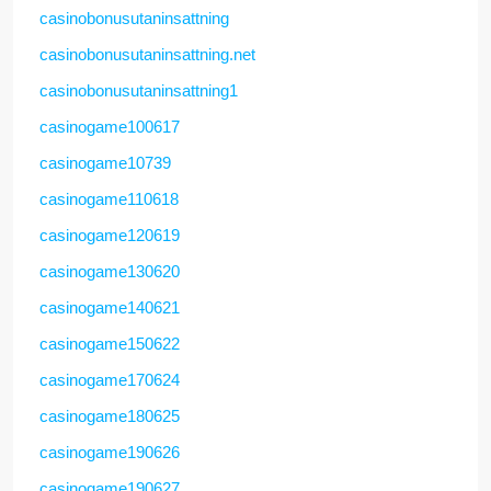
casinobonusutaninsattning
casinobonusutaninsattning.net
casinobonusutaninsattning1
casinogame100617
casinogame10739
casinogame110618
casinogame120619
casinogame130620
casinogame140621
casinogame150622
casinogame170624
casinogame180625
casinogame190626
casinogame190627