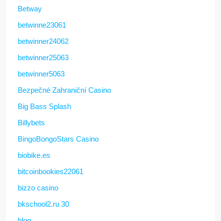
Betway
betwinne23061
betwinner24062
betwinner25063
betwinner5063
Bezpečné Zahraniční Casino
Big Bass Splash
Billybets
BingoBongoStars Casino
biobike.es
bitcoinbookies22061
bizzo casino
bkschool2.ru 30
blog