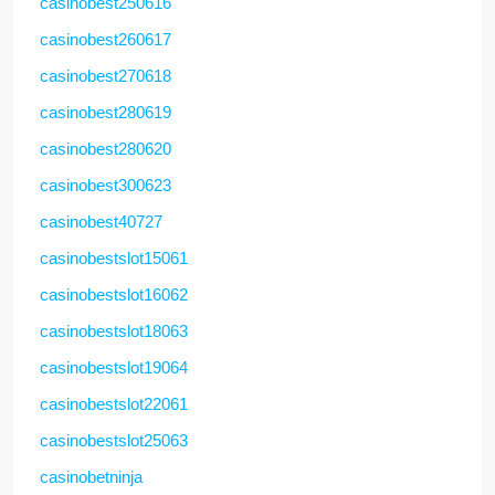
casinobest250616
casinobest260617
casinobest270618
casinobest280619
casinobest280620
casinobest300623
casinobest40727
casinobestslot15061
casinobestslot16062
casinobestslot18063
casinobestslot19064
casinobestslot22061
casinobestslot25063
casinobetninja