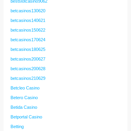
bestslotcasino9062
betcasinos130620
betcasinos140621
betcasinos150622
betcasinos170624
betcasinos180625
betcasinos200627
betcasinos200628
betcasinos210629
Betcleo Casino
Betero Casino
Betida Casino
Betportal Casino
Betting