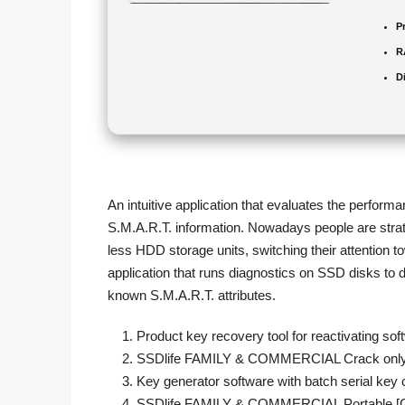
P
R
D
An intuitive application that evaluates the perform
S.M.A.R.T. information. Nowadays people are stratin
less HDD storage units, switching their attention 
application that runs diagnostics on SSD disks to d
known S.M.A.R.T. attributes.
Product key recovery tool for reactivating sof
SSDlife FAMILY & COMMERCIAL Crack only 
Key generator software with batch serial key c
SSDlife FAMILY & COMMERCIAL Portable [Cle