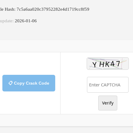
ile Hash: 7c5a6aa020c37952282e4d1719cc8f59
 update:
2026-01-06
📋 Copy Crack Code
Verify