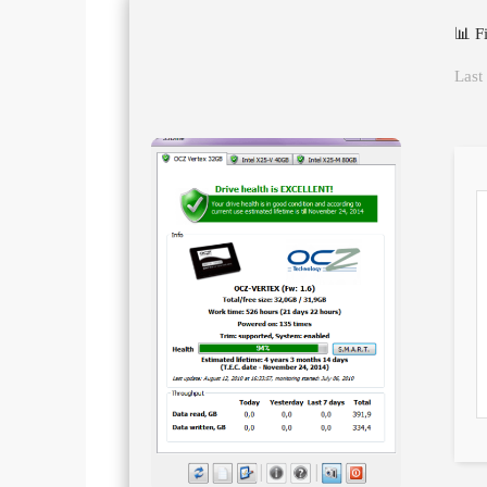
📊 F
Last