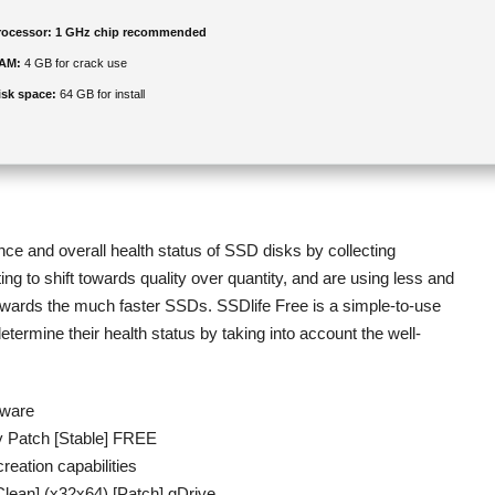
rocessor:
1 GHz chip recommended
AM:
4 GB for crack use
isk space:
64 GB for install
ance and overall health status of SSD disks by collecting
g to shift towards quality over quantity, and are using less and
towards the much faster SSDs. SSDlife Free is a simple-to-use
etermine their health status by taking into account the well-
tware
Patch [Stable] FREE
reation capabilities
an] (x32x64) [Patch] gDrive