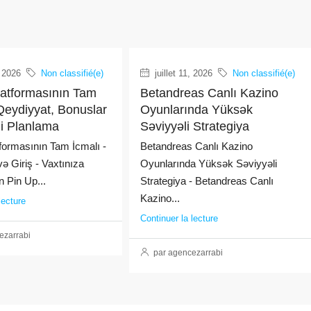
, 2026
Non classifié(e)
juillet 11, 2026
Non classifié(e)
latformasının Tam
Betandreas Canlı Kazino
Qeydiyyat, Bonuslar
Oyunlarında Yüksək
ji Planlama
Səviyyəli Strategiya
formasının Tam İcmalı -
Betandreas Canlı Kazino
ə Giriş - Vaxtınıza
Oyunlarında Yüksək Səviyyəli
 Pin Up...
Strategiya - Betandreas Canlı
Kazino...
lecture
Continuer la lecture
ezarrabi
par agencezarrabi