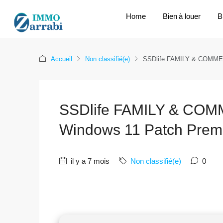
Home
Bien à louer
B
Accueil
Non classifié(e)
SSDlife FAMILY & COMMER
SSDlife FAMILY & COMM
Windows 11 Patch Pre
il y a 7 mois
Non classifié(e)
0