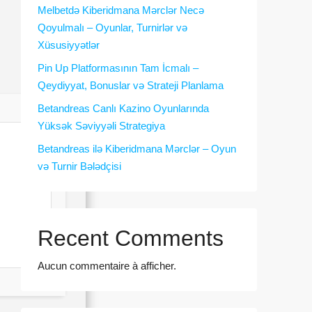
Melbetdə Kiberidmana Mərclər Necə
Qoyulmalı – Oyunlar, Turnirlər və
Xüsusiyyətlər
Pin Up Platformasının Tam İcmalı –
Qeydiyyat, Bonuslar və Strateji Planlama
Betandreas Canlı Kazino Oyunlarında
Yüksək Səviyyəli Strategiya
Betandreas ilə Kiberidmana Mərclər – Oyun
və Turnir Bələdçisi
Recent Comments
Aucun commentaire à afficher.