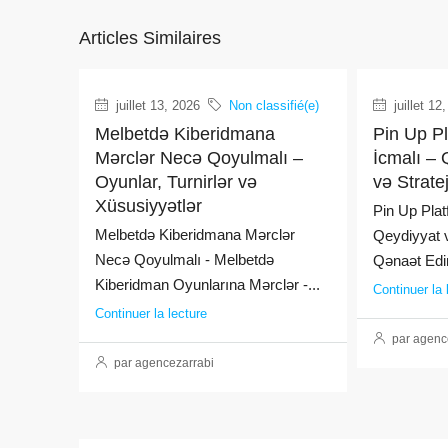
Articles Similaires
juillet 13, 2026
Non classifié(e)
juillet 12
Melbetdə Kiberidmana
Pin Up P
Mərclər Necə Qoyulmalı –
İcmalı – 
Oyunlar, Turnirlər və
və Strate
Xüsusiyyətlər
Pin Up Plat
Melbetdə Kiberidmana Mərclər
Qeydiyyat v
Necə Qoyulmalı - Melbetdə
Qənaət Edin
Kiberidman Oyunlarına Mərclər -...
Continuer la 
Continuer la lecture
par agenc
par agencezarrabi