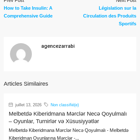
Prev Post
Next Post
How to Take Insulin: A
Législation sur la
Comprehensive Guide
Circulation des Produits
Sportifs
agencezarrabi
Articles Similaires
juillet 13, 2026
Non classifié(e)
Melbetdə Kiberidmana Mərclər Necə Qoyulmalı
– Oyunlar, Turnirlər və Xüsusiyyətlər
Melbetdə Kiberidmana Mərclər Necə Qoyulmalı - Melbetdə
Kiberidman Oyunlarına Mərclər -...