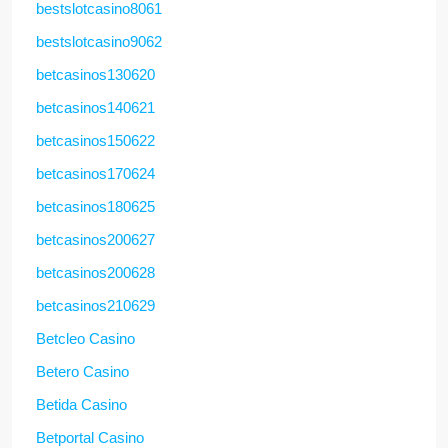
bestslotcasino8061
bestslotcasino9062
betcasinos130620
betcasinos140621
betcasinos150622
betcasinos170624
betcasinos180625
betcasinos200627
betcasinos200628
betcasinos210629
Betcleo Casino
Betero Casino
Betida Casino
Betportal Casino