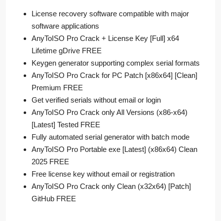
License recovery software compatible with major
software applications
AnyToISO Pro Crack + License Key [Full] x64
Lifetime gDrive FREE
Keygen generator supporting complex serial formats
AnyToISO Pro Crack for PC Patch [x86x64] [Clean]
Premium FREE
Get verified serials without email or login
AnyToISO Pro Crack only All Versions (x86-x64)
[Latest] Tested FREE
Fully automated serial generator with batch mode
AnyToISO Pro Portable exe [Latest] (x86x64) Clean
2025 FREE
Free license key without email or registration
AnyToISO Pro Crack only Clean (x32x64) [Patch]
GitHub FREE