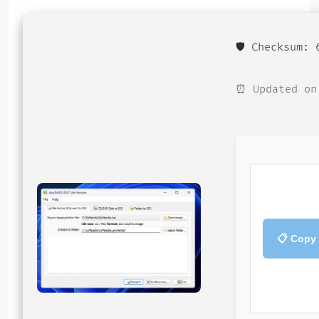
🛡️ Checksum:
⏰ Updated on
📋 Copy