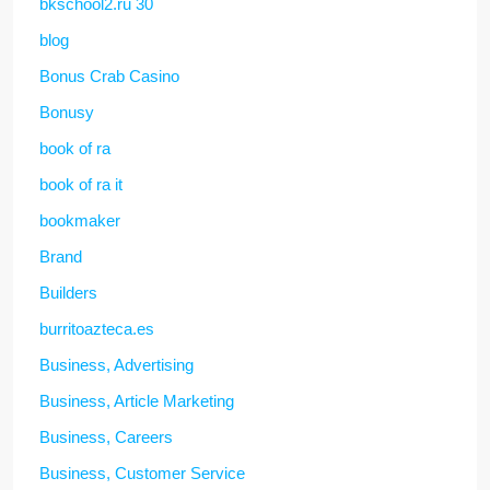
bkschool2.ru 30
blog
Bonus Crab Casino
Bonusy
book of ra
book of ra it
bookmaker
Brand
Builders
burritoazteca.es
Business, Advertising
Business, Article Marketing
Business, Careers
Business, Customer Service