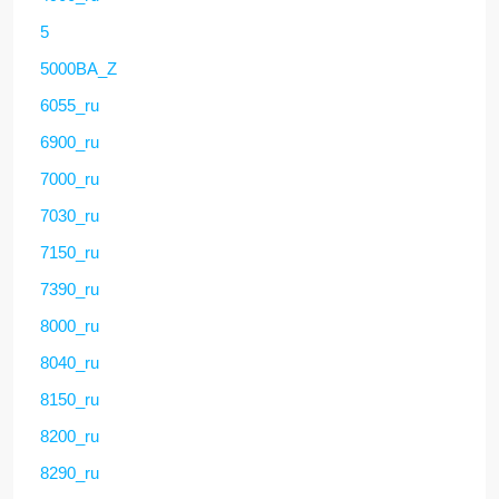
5
5000BA_Z
6055_ru
6900_ru
7000_ru
7030_ru
7150_ru
7390_ru
8000_ru
8040_ru
8150_ru
8200_ru
8290_ru