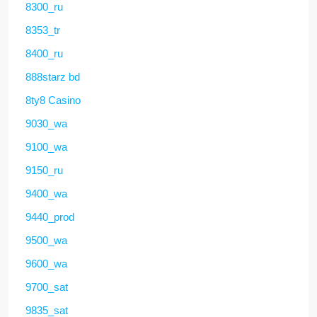
8300_ru
8353_tr
8400_ru
888starz bd
8ty8 Casino
9030_wa
9100_wa
9150_ru
9400_wa
9440_prod
9500_wa
9600_wa
9700_sat
9835_sat