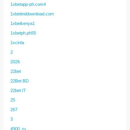
1xbetapp-ph.com4
1xbetinddownload.com
1xbetkenya1
1xbetph.ph55
1xcinta
2
2026
22bet
22Bet BD
22bet IT
25
267
3
4900_ru