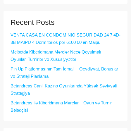
Recent Posts
VENTA CASA EN CONDOMINIO SEGURIDAD 24 7 4D-
3B MAIPU 4 Dormitorios por 6100 00 en Maipú
Melbetdə Kiberidmana Mərclər Necə Qoyulmalı –
Oyunlar, Turnirlər və Xüsusiyyətlər
Pin Up Platformasının Tam İcmalı – Qeydiyyat, Bonuslar
və Strateji Planlama
Betandreas Canlı Kazino Oyunlarında Yüksək Səviyyəli
Strategiya
Betandreas ilə Kiberidmana Mərclər – Oyun və Turnir
Bələdçisi