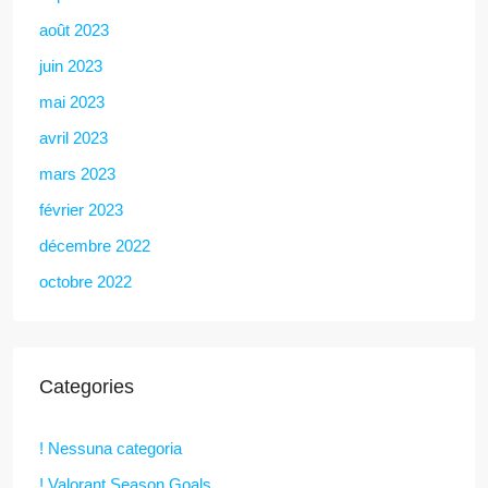
août 2023
juin 2023
mai 2023
avril 2023
mars 2023
février 2023
décembre 2022
octobre 2022
Categories
! Nessuna categoria
! Valorant Season Goals