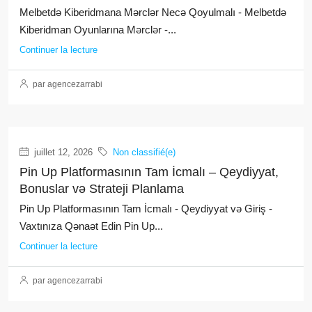
Melbetdə Kiberidmana Mərclər Necə Qoyulmalı - Melbetdə
Kiberidman Oyunlarına Mərclər -...
Continuer la lecture
par agencezarrabi
juillet 12, 2026
Non classifié(e)
Pin Up Platformasının Tam İcmalı – Qeydiyyat,
Bonuslar və Strateji Planlama
Pin Up Platformasının Tam İcmalı - Qeydiyyat və Giriş -
Vaxtınıza Qənaət Edin Pin Up...
Continuer la lecture
par agencezarrabi