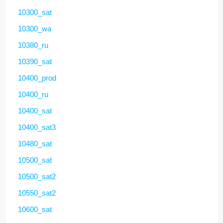
10300_sat
10300_wa
10380_ru
10390_sat
10400_prod
10400_ru
10400_sat
10400_sat3
10480_sat
10500_sat
10500_sat2
10550_sat2
10600_sat