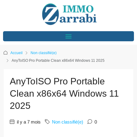
Accueil
Non classifié(e)
AnyToISO Pro Portable Clean x86x64 Windows 11 2025
AnyToISO Pro Portable
Clean x86x64 Windows 11
2025
il y a 7 mois
Non classifié(e)
0