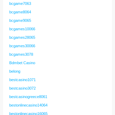
bcgame7063
bcgame8064
bcgame9065
bcgames10066
bcgames28065
bcgames30066
bcgames3078
Bdmbet Casino
belong
bestcasino1071
bestcasino3072
bestcasinogreece8061
bestonlinecasino14064
bestonlinecasino16065