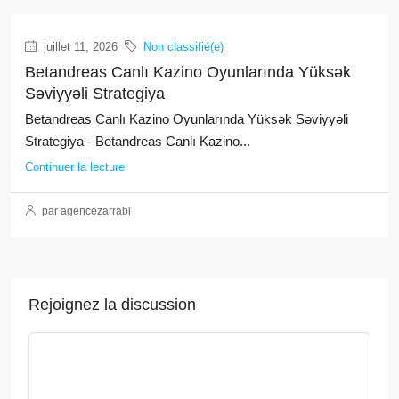
juillet 11, 2026
Non classifié(e)
Betandreas Canlı Kazino Oyunlarında Yüksək
Səviyyəli Strategiya
Betandreas Canlı Kazino Oyunlarında Yüksək Səviyyəli
Strategiya - Betandreas Canlı Kazino...
Continuer la lecture
par agencezarrabi
Rejoignez la discussion