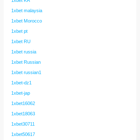
1xbet KR
1xbet malaysia
1xbet Morocco
1xbet pt
1xbet RU
1xbet russia
1xbet Russian
1xbet russian1
1xbet-dz1
1xbet-jap
1xbet16062
1xbet18063
1xbet30711
1xbet50617