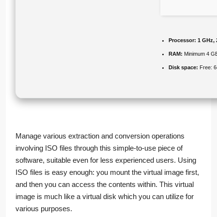
Processor:
1 GHz, 
RAM:
Minimum 4 G
Disk space:
Free: 
Manage various extraction and conversion operations
involving ISO files through this simple-to-use piece of
software, suitable even for less experienced users. Using
ISO files is easy enough: you mount the virtual image first,
and then you can access the contents within. This virtual
image is much like a virtual disk which you can utilize for
various purposes.