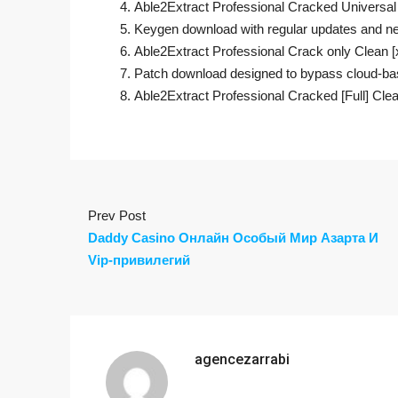
Able2Extract Professional Cracked Universal
Keygen download with regular updates and n
Able2Extract Professional Crack only Clean
Patch download designed to bypass cloud-ba
Able2Extract Professional Cracked [Full] Cl
Prev Post
Daddy Casino Онлайн Особый Мир Азарта И
Vip-привилегий
agencezarrabi