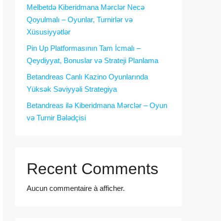
Melbetdə Kiberidmana Mərclər Necə
Qoyulmalı – Oyunlar, Turnirlər və
Xüsusiyyətlər
Pin Up Platformasının Tam İcmalı –
Qeydiyyat, Bonuslar və Strateji Planlama
Betandreas Canlı Kazino Oyunlarında
Yüksək Səviyyəli Strategiya
Betandreas ilə Kiberidmana Mərclər – Oyun
və Turnir Bələdçisi
Recent Comments
Aucun commentaire à afficher.