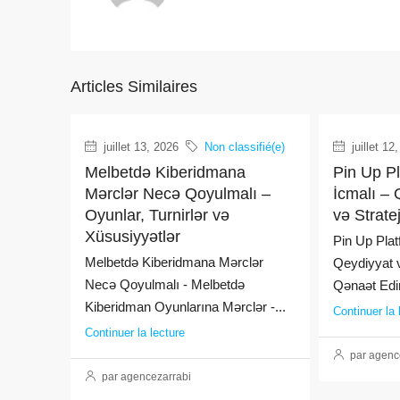
Articles Similaires
juillet 13, 2026
Non classifié(e)
juillet 12
Melbetdə Kiberidmana
Pin Up P
Mərclər Necə Qoyulmalı –
İcmalı – 
Oyunlar, Turnirlər və
və Strate
Xüsusiyyətlər
Pin Up Plat
Melbetdə Kiberidmana Mərclər
Qeydiyyat v
Necə Qoyulmalı - Melbetdə
Qənaət Edin
Kiberidman Oyunlarına Mərclər -...
Continuer la 
Continuer la lecture
par agenc
par agencezarrabi