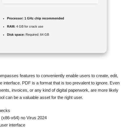
Processor:
1 GHz chip recommended
RAM:
4 GB for crack use
Disk space:
Required: 64 GB
mpasses features to conveniently enable users to create, edit,
nterface. PDF is a format that is too prevalent to ignore. Even
ents, invoices, or any kind of digital paperwork, are more likely
 can be a valuable asset for the right user.
checks
] (x86-x64) no Virus 2024
 user interface