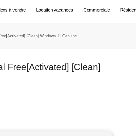
iens à vendre
Location vacances
Commerciale
Résident
Free[Activated] [Clean] Windows 11 Genuine
l Free[Activated] [Clean]