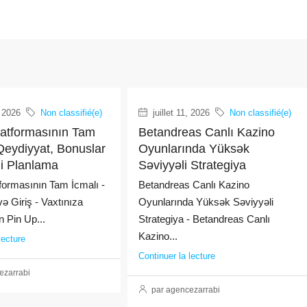
, 2026
Non classifié(e)
juillet 11, 2026
Non classifié(e)
latformasının Tam
Betandreas Canlı Kazino
Qeydiyyat, Bonuslar
Oyunlarında Yüksək
ji Planlama
Səviyyəli Strategiya
formasının Tam İcmalı -
Betandreas Canlı Kazino
ə Giriş - Vaxtınıza
Oyunlarında Yüksək Səviyyəli
 Pin Up...
Strategiya - Betandreas Canlı
Kazino...
lecture
Continuer la lecture
ezarrabi
par agencezarrabi