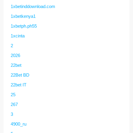
1xbetinddownload.com
1xbetkenya1
1xbetph.ph55
1xcinta
2
2026
22bet
22Bet BD
22bet IT
25
267
3
4900_ru