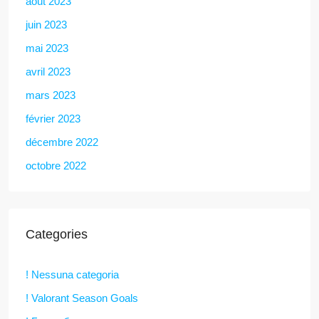
août 2023
juin 2023
mai 2023
avril 2023
mars 2023
février 2023
décembre 2022
octobre 2022
Categories
! Nessuna categoria
! Valorant Season Goals