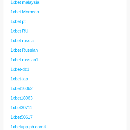
1xbet malaysia
1xbet Morocco
1xbet pt
1xbet RU
1xbet russia
1xbet Russian
1xbet russian1
1xbet-dz1
1xbet-jap
1xbet16062
1xbet18063
1xbet30711
1xbet50617
1xbetapp-ph.com4