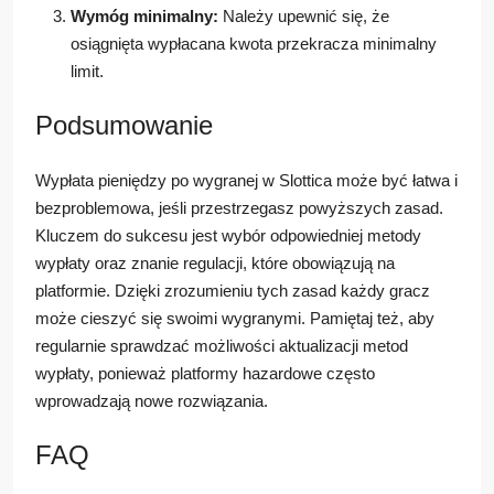
Wymóg minimalny:
Należy upewnić się, że
osiągnięta wypłacana kwota przekracza minimalny
limit.
Podsumowanie
Wypłata pieniędzy po wygranej w Slottica może być łatwa i
bezproblemowa, jeśli przestrzegasz powyższych zasad.
Kluczem do sukcesu jest wybór odpowiedniej metody
wypłaty oraz znanie regulacji, które obowiązują na
platformie. Dzięki zrozumieniu tych zasad każdy gracz
może cieszyć się swoimi wygranymi. Pamiętaj też, aby
regularnie sprawdzać możliwości aktualizacji metod
wypłaty, ponieważ platformy hazardowe często
wprowadzają nowe rozwiązania.
FAQ