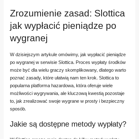
Zrozumienie zasad: Slottica
jak wypłacić pieniądze po
wygranej
W dzisiejszym artykule omówimy, jak wypłacić pieniądze
po wygranej w serwisie Slottica. Proces wypłaty środków
może być dla wielu graczy skomplikowany, dlatego warto
poznać zasady, które ułatwią nam ten krok. Slottica to
popularna platforma hazardowa, która oferuje wiele
możliwości wygrywania, ale kluczową kwestią pozostaje
to, jak zrealizować swoje wygrane w prosty i bezpieczny
sposób.
Jakie są dostępne metody wypłaty?