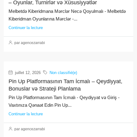
– Oyunlar, Turnirlər və Xüsusiyyətlər
Melbetdə Kiberidmana Mərclər Necə Qoyulmalı - Melbetdə
Kiberidman Oyunlarına Mərclər -...
Continuer la lecture
par agencezarrabi
juillet 12, 2026
Non classifié(e)
Pin Up Platformasının Tam İcmalı – Qeydiyyat,
Bonuslar və Strateji Planlama
Pin Up Platformasının Tam İcmalı - Qeydiyyat və Giriş -
Vaxtınıza Qənaət Edin Pin Up...
Continuer la lecture
par agencezarrabi