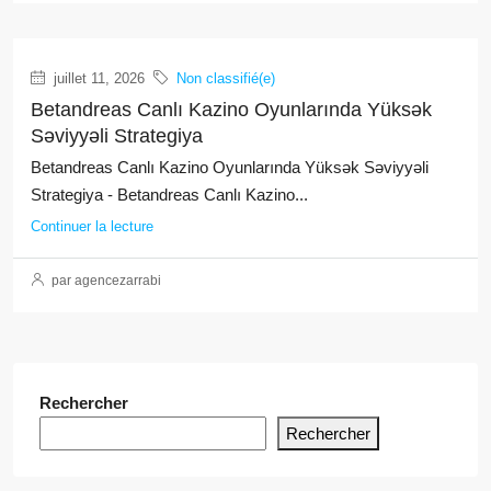
juillet 11, 2026
Non classifié(e)
Betandreas Canlı Kazino Oyunlarında Yüksək
Səviyyəli Strategiya
Betandreas Canlı Kazino Oyunlarında Yüksək Səviyyəli
Strategiya - Betandreas Canlı Kazino...
Continuer la lecture
par agencezarrabi
Rechercher
Rechercher