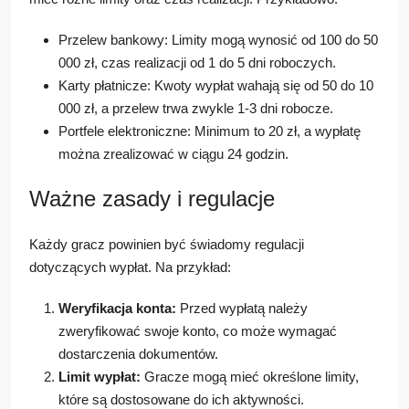
Przelew bankowy: Limity mogą wynosić od 100 do 50
000 zł, czas realizacji od 1 do 5 dni roboczych.
Karty płatnicze: Kwoty wypłat wahają się od 50 do 10
000 zł, a przelew trwa zwykle 1-3 dni robocze.
Portfele elektroniczne: Minimum to 20 zł, a wypłatę
można zrealizować w ciągu 24 godzin.
Ważne zasady i regulacje
Każdy gracz powinien być świadomy regulacji
dotyczących wypłat. Na przykład:
Weryfikacja konta:
Przed wypłatą należy
zweryfikować swoje konto, co może wymagać
dostarczenia dokumentów.
Limit wypłat:
Gracze mogą mieć określone limity,
które są dostosowane do ich aktywności.