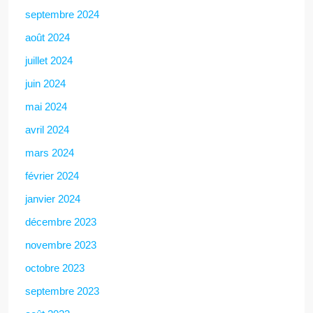
septembre 2024
août 2024
juillet 2024
juin 2024
mai 2024
avril 2024
mars 2024
février 2024
janvier 2024
décembre 2023
novembre 2023
octobre 2023
septembre 2023