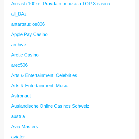
Aircash 100kc: Pravda o bonusu a TOP 3 casina
all_BAz
antartstudios806
Apple Pay Casino
archive
Arctic Casino
arec506
Arts & Entertainment, Celebrities
Arts & Entertainment, Music
Astronaut
Ausländische Online Casinos Schweiz
austria
Avia Masters
aviator