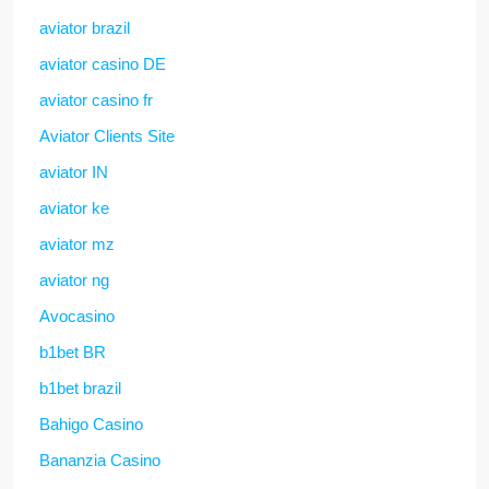
aviator brazil
aviator casino DE
aviator casino fr
Aviator Clients Site
aviator IN
aviator ke
aviator mz
aviator ng
Avocasino
b1bet BR
b1bet brazil
Bahigo Casino
Bananzia Casino