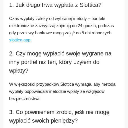
1. Jak długo trwa wypłata z Slottica?
Czas wypłaty zależy od wybranej metody – portfele
elektroniczne zazwyczaj zajmują do 24 godzin, podczas
gdy przelewy bankowe mogą zająć do 5 dni roboczych
slottica app
.
2. Czy mogę wypłacić swoje wygrane na
inny portfel niż ten, który użyłem do
wpłaty?
W większości przypadków Slottica wymaga, aby metoda
wypłaty odpowiadała metodzie wpłaty ze względów
bezpieczeństwa.
3. Co powinienem zrobić, jeśli nie mogę
wypłacić swoich pieniędzy?