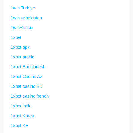
1win Turkiye
1win uzbekistan
1winRussia
1xbet
1xbet apk
1xbet arabic
1xbet Bangladesh
1xbet Casino AZ
1xbet casino BD
1xbet casino french
1xbet india
1xbet Korea
1xbet KR