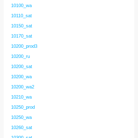
10100_wa
10110_sat
10150_sat
10170_sat
10200_prod3
10200_ru
10200_sat
10200_wa
10200_wa2
10210_wa
10250_prod
10250_wa
10260_sat
10300_sat