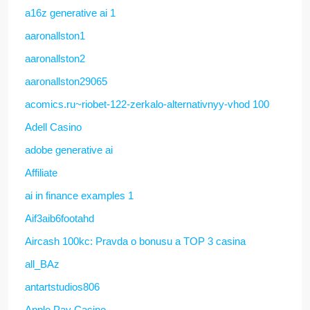
a16z generative ai 1
aaronallston1
aaronallston2
aaronallston29065
acomics.ru~riobet-122-zerkalo-alternativnyy-vhod 100
Adell Casino
adobe generative ai
Affiliate
ai in finance examples 1
Aif3aib6footahd
Aircash 100kc: Pravda o bonusu a TOP 3 casina
all_BAz
antartstudios806
Apple Pay Casino