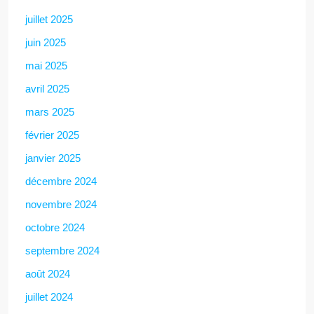
juillet 2025
juin 2025
mai 2025
avril 2025
mars 2025
février 2025
janvier 2025
décembre 2024
novembre 2024
octobre 2024
septembre 2024
août 2024
juillet 2024