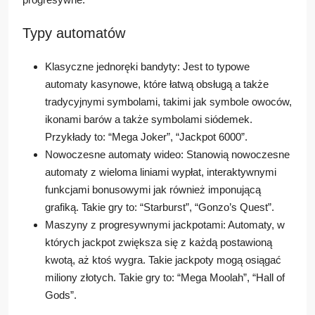
Typy automatów
Klasyczne jednoręki bandyty: Jest to typowe
automaty kasynowe, które łatwą obsługą a także
tradycyjnymi symbolami, takimi jak symbole owoców,
ikonami barów a także symbolami siódemek.
Przykłady to: “Mega Joker”, “Jackpot 6000”.
Nowoczesne automaty wideo: Stanowią nowoczesne
automaty z wieloma liniami wypłat, interaktywnymi
funkcjami bonusowymi jak również imponującą
grafiką. Takie gry to: “Starburst”, “Gonzo’s Quest”.
Maszyny z progresywnymi jackpotami: Automaty, w
których jackpot zwiększa się z każdą postawioną
kwotą, aż ktoś wygra. Takie jackpoty mogą osiągać
miliony złotych. Takie gry to: “Mega Moolah”, “Hall of
Gods”.