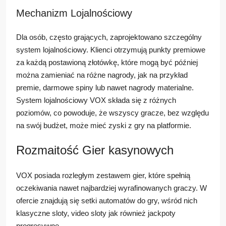
Mechanizm Lojalnościowy
Dla osób, często grających, zaprojektowano szczególny
system lojalnościowy. Klienci otrzymują punkty premiowe
za każdą postawioną złotówkę, które mogą być później
można zamieniać na różne nagrody, jak na przykład
premie, darmowe spiny lub nawet nagrody materialne.
System lojalnościowy VOX składa się z różnych
poziomów, co powoduje, że wszyscy gracze, bez względu
na swój budżet, może mieć zyski z gry na platformie.
Rozmaitość Gier kasynowych
VOX posiada rozległym zestawem gier, które spełnią
oczekiwania nawet najbardziej wyrafinowanych graczy. W
ofercie znajdują się setki automatów do gry, wśród nich
klasyczne sloty, video sloty jak również jackpoty
progresywne.