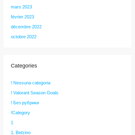
mars 2023
février 2023
décembre 2022
octobre 2022
Categories
! Nessuna categoria
! Valorant Season Goals
! Без рубрики
!Category
1
1. Betzino