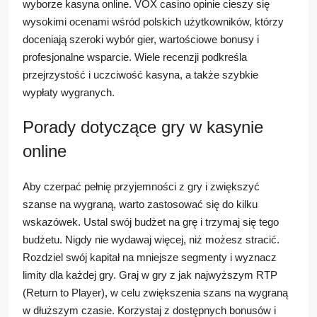
wyborze kasyna online. VOX casino opinie cieszy się
wysokimi ocenami wśród polskich użytkowników, którzy
doceniają szeroki wybór gier, wartościowe bonusy i
profesjonalne wsparcie. Wiele recenzji podkreśla
przejrzystość i uczciwość kasyna, a także szybkie
wypłaty wygranych.
Porady dotyczące gry w kasynie
online
Aby czerpać pełnię przyjemności z gry i zwiększyć
szanse na wygraną, warto zastosować się do kilku
wskazówek. Ustal swój budżet na grę i trzymaj się tego
budżetu. Nigdy nie wydawaj więcej, niż możesz stracić.
Rozdziel swój kapitał na mniejsze segmenty i wyznacz
limity dla każdej gry. Graj w gry z jak najwyższym RTP
(Return to Player), w celu zwiększenia szans na wygraną
w dłuższym czasie. Korzystaj z dostępnych bonusów i