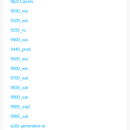
8ty8 Casino
9030_wa
9100_wa
9150_ru
9400_wa
9440_prod
9500_wa
9600_wa
9700_sat
9835_sat
9900_sat
9900_sat2
9985_sat
a16z generative ai