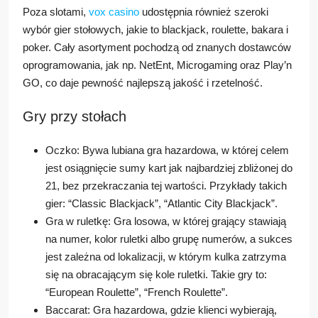
Poza slotami,
vox casino
udostępnia również szeroki
wybór gier stołowych, jakie to blackjack, roulette, bakara i
poker. Cały asortyment pochodzą od znanych dostawców
oprogramowania, jak np. NetEnt, Microgaming oraz Play’n
GO, co daje pewność najlepszą jakość i rzetelność.
Gry przy stołach
Oczko: Bywa lubiana gra hazardowa, w której celem
jest osiągnięcie sumy kart jak najbardziej zbliżonej do
21, bez przekraczania tej wartości. Przykłady takich
gier: “Classic Blackjack”, “Atlantic City Blackjack”.
Gra w ruletkę: Gra losowa, w której grający stawiają
na numer, kolor ruletki albo grupę numerów, a sukces
jest zależna od lokalizacji, w którym kulka zatrzyma
się na obracającym się kole ruletki. Takie gry to:
“European Roulette”, “French Roulette”.
Baccarat: Gra hazardowa, gdzie klienci wybierają,