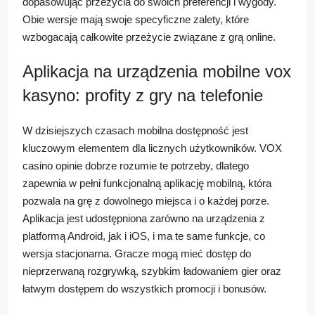
dopasowując przeżycia do swoich preferencji i wygody.
Obie wersje mają swoje specyficzne zalety, które
wzbogacają całkowite przeżycie związane z grą online.
Aplikacja na urządzenia mobilne vox
kasyno: profity z gry na telefonie
W dzisiejszych czasach mobilna dostępność jest
kluczowym elementem dla licznych użytkowników. VOX
casino opinie dobrze rozumie te potrzeby, dlatego
zapewnia w pełni funkcjonalną aplikację mobilną, która
pozwala na grę z dowolnego miejsca i o każdej porze.
Aplikacja jest udostępniona zarówno na urządzenia z
platformą Android, jak i iOS, i ma te same funkcje, co
wersja stacjonarna. Gracze mogą mieć dostęp do
nieprzerwaną rozgrywką, szybkim ładowaniem gier oraz
łatwym dostępem do wszystkich promocji i bonusów.