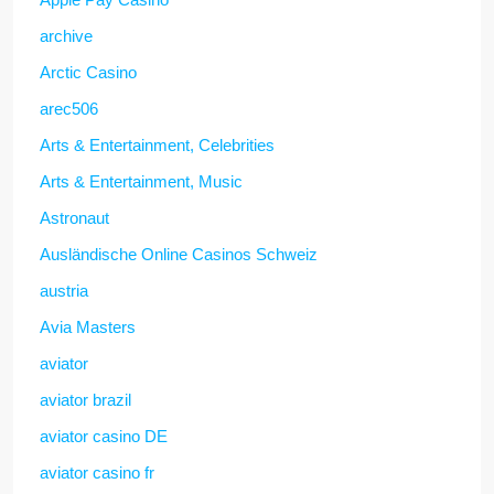
archive
Arctic Casino
arec506
Arts & Entertainment, Celebrities
Arts & Entertainment, Music
Astronaut
Ausländische Online Casinos Schweiz
austria
Avia Masters
aviator
aviator brazil
aviator casino DE
aviator casino fr