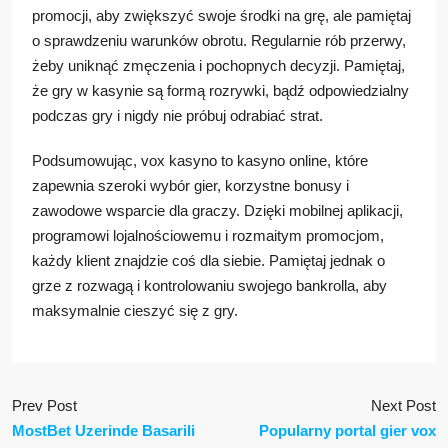
promocji, aby zwiększyć swoje środki na grę, ale pamiętaj
o sprawdzeniu warunków obrotu. Regularnie rób przerwy,
żeby uniknąć zmęczenia i pochopnych decyzji. Pamiętaj,
że gry w kasynie są formą rozrywki, bądź odpowiedzialny
podczas gry i nigdy nie próbuj odrabiać strat.
Podsumowując, vox kasyno to kasyno online, które
zapewnia szeroki wybór gier, korzystne bonusy i
zawodowe wsparcie dla graczy. Dzięki mobilnej aplikacji,
programowi lojalnościowemu i rozmaitym promocjom,
każdy klient znajdzie coś dla siebie. Pamiętaj jednak o
grze z rozwagą i kontrolowaniu swojego bankrolla, aby
maksymalnie cieszyć się z gry.
Prev Post
Next Post
MostBet Uzerinde Basarili
Popularny portal gier vox