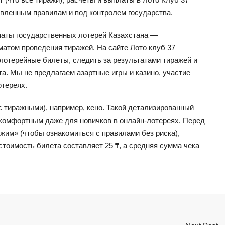
вленным правилам и под контролем государства.
маты государственных лотерей Казахстана —
атом проведения тиражей. На сайте Лото клуб 37
лотерейные билеты, следить за результатами тиражей и
а. Мы не предлагаем азартные игры и казино, участие
отереях.
 тиражными), например, кено. Такой детализированный
 комфортным даже для новичков в онлайн-лотереях. Перед
жим» (чтобы ознакомиться с правилами без риска),
оимость билета составляет 25 ₸, а средняя сумма чека