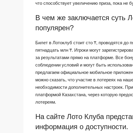
что способствует увеличению приза, пока не 
В чем же заключается суть Л
популярен?
Билет в Лотоклуб стоит сто ₸, проводятся до 
пятнадцать млн ₸. Игроки могут зарегистриров
за результатами прямо на платформе. Все бон
соблюдении условий и могут быть использова
предлагаем официальное мобильное приложение
можно сказать, что участие в лотереях на на
необходимости дополнительных настроек. При
платформой Казахстана, через которую предо
лотереям.
На сайте Лото Клуба предст
информация о доступности.