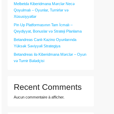
Melbetdə Kiberidmana Mərclər Necə
Qoyulmalı – Oyunlar, Turnirlər və
Xüsusiyyətlər
Pin Up Platformasının Tam İcmalı –
Qeydiyyat, Bonuslar və Strateji Planlama
Betandreas Canlı Kazino Oyunlarında
Yüksək Səviyyəli Strategiya
Betandreas ilə Kiberidmana Mərclər – Oyun
və Turnir Bələdçisi
Recent Comments
Aucun commentaire à afficher.