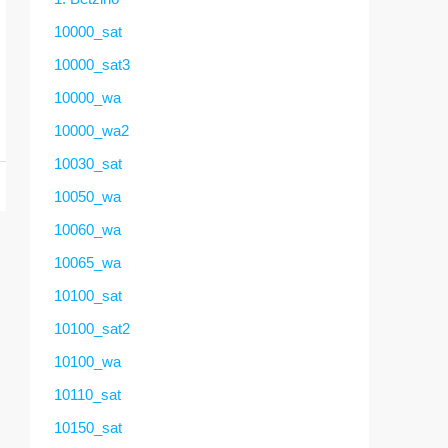
10000_sat
10000_sat3
10000_wa
10000_wa2
10030_sat
10050_wa
10060_wa
10065_wa
10100_sat
10100_sat2
10100_wa
10110_sat
10150_sat