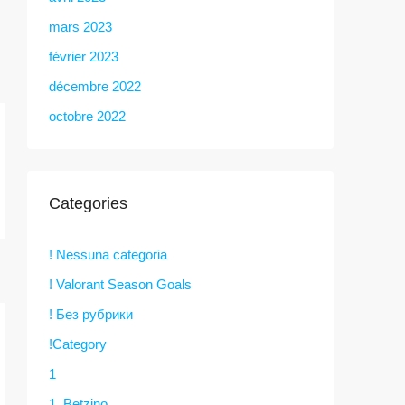
mars 2023
février 2023
décembre 2022
octobre 2022
Categories
! Nessuna categoria
! Valorant Season Goals
! Без рубрики
!Category
1
1. Betzino