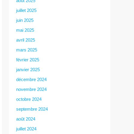
août 2025
juillet 2025
juin 2025
mai 2025
avril 2025
mars 2025
février 2025
janvier 2025
décembre 2024
novembre 2024
octobre 2024
septembre 2024
août 2024
juillet 2024