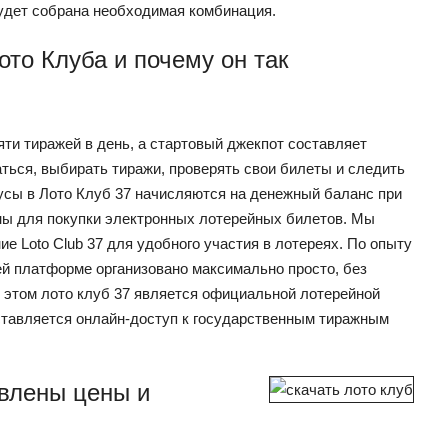
будет собрана необходимая комбинация.
ото Клуба и почему он так
пяти тиражей в день, а стартовый джекпот составляет
аться, выбирать тиражи, проверять свои билеты и следить
усы в Лото Клуб 37 начисляются на денежный баланс при
ны для покупки электронных лотерейных билетов. Мы
 Loto Club 37 для удобного участия в лотереях. По опыту
шей платформе организовано максимально просто, без
 этом лото клуб 37 является официальной лотерейной
ставляется онлайн-доступ к государственным тиражным
авлены цены и