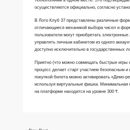
осуществляются официально, согласно устано
В Лото Клуб 37 представлены различные фор
отличающиеся механикой выбора чисел и форм
пользователи могут приобретать электронные 
управлять личным кабинетом из одного аккаунт
доступно исключительно в государственных л
Приятно (что можно совмещать быстрые игры с
процесс делает старт участием безопасным и
покупкой билета можно активировать «Демо-ре
используя виртуальные фишки. Минимальная ст
на платформе находится на уровне 300 ₸.