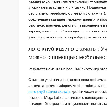
Каждая акция имеет четкие условия — опреде
упоминания азартных игр и казино. Поддержка
бесплатную телефонную линию и онлайн-чат), 
соединение защищает передачу данных, а проц
реального времени.
Действия (выполненные в 
версии, и наоборот. С помощью приложения мо
участвовать в тиражах и приобретать электро
лото клуб казино скачать : У
можно с помощью мобильного
Результат момента мгновенных скретч-игр ото
Опытные участники сохраняют свои любимые 
автоматическим выбором, чтобы избежать когн
лото клуб казино скачать
десяти чисел из сем
номеров. Mega Loto сравнивают с полноценным
приходят быстрее, чем вы успеваете выпить к