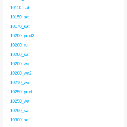
10110_sat
10150_sat
10170_sat
10200_prod3
10200_ru
10200_sat
10200_wa
10200_wa2
10210_wa
10250_prod
10250_wa
10260_sat
10300_sat