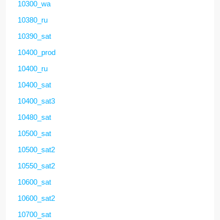
10300_wa
10380_ru
10390_sat
10400_prod
10400_ru
10400_sat
10400_sat3
10480_sat
10500_sat
10500_sat2
10550_sat2
10600_sat
10600_sat2
10700_sat