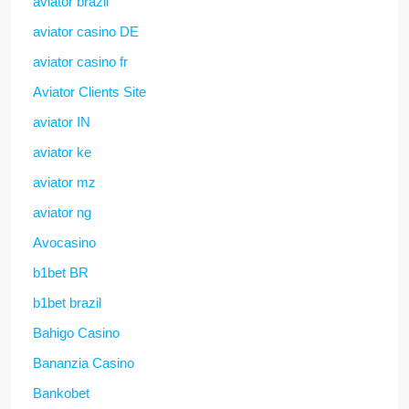
aviator brazil
aviator casino DE
aviator casino fr
Aviator Clients Site
aviator IN
aviator ke
aviator mz
aviator ng
Avocasino
b1bet BR
b1bet brazil
Bahigo Casino
Bananzia Casino
Bankobet