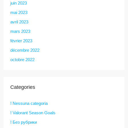
juin 2023
mai 2023
avril 2023
mars 2023
février 2023
décembre 2022
octobre 2022
Categories
! Nessuna categoria
! Valorant Season Goals
! Без рубрики