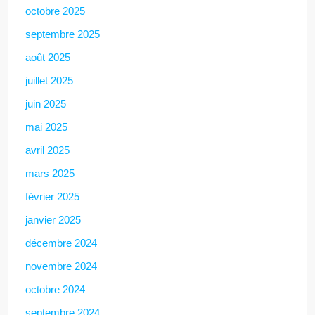
octobre 2025
septembre 2025
août 2025
juillet 2025
juin 2025
mai 2025
avril 2025
mars 2025
février 2025
janvier 2025
décembre 2024
novembre 2024
octobre 2024
septembre 2024