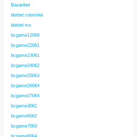
Basaribet
bbrbet colombia
bbrbet mx
bcgame12068
bcgame22061
bcgame23061
bcgame24062
bcgame25063
bcgame26064
bcgame27064
bcgame3061
bcgame6062
bcgame7063
bcgame8064