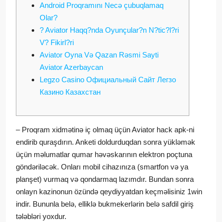
Android Proqramını Necə çubuqlamaq
Olar?
? Aviator Haqq?nda Oyunçular?n N?tic?l?ri
V? Fikirl?ri
Aviator Oyna Və Qazan Rəsmi Sayti
Aviator Azerbaycan
Legzo Casino Официальный Сайт Легзо
Казино Казахстан
– Proqram xidmətinə iç olmaq üçün Aviator hack apk-ni
endirib quraşdırın. Anketi doldurduqdan sonra yükləmək
üçün məlumatlar qumar həvəskarının elektron poçtuna
göndəriləcək. Onları mobil cihazınıza (smartfon və ya
planşet) vurmaq və qondarmaq lazımdır. Bundan sonra
onlayn kazinonun özündə qeydiyyatdan keçməlisiniz 1win
indir. Bununla belə, elliklə bukmekerlərin belə safdil giriş
tələbləri yoxdur.