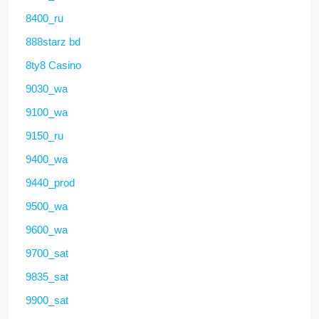
8400_ru
888starz bd
8ty8 Casino
9030_wa
9100_wa
9150_ru
9400_wa
9440_prod
9500_wa
9600_wa
9700_sat
9835_sat
9900_sat