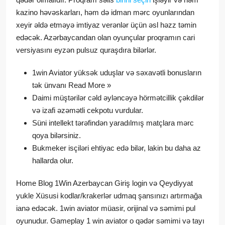
kazino həvəskarları, həm də idman mərc oyunlarından
xeyir əldə etməyə imtiyaz verənlər üçün əsl həzz təmin
edəcək. Azərbaycandan olan oyunçular proqramın cari
versiyasını eyzən pulsuz quraşdıra bilərlər.
1win Aviator yüksək uduşlar və səxavətli bonusların
tək ünvanı Read More »
Daimi müştərilər cəld əyləncəyə hörmətcillik çəkdilər
və izafi əzəmətli cekpotu vurdular.
Süni intellekt tərəfindən yaradılmış matçlara mərc
qoya bilərsiniz.
Bukmeker isçiləri ehtiyac edə bilər, lakin bu daha az
hallarda olur.
Home Blog 1Win Azerbaycan Giriş login və Qeydiyyat
yukle Xüsusi kodlar/krakerlər udmaq şansınızı artırmağa
ianə edəcək. 1win aviator müasir, orijinal və səmimi pul
oyunudur. Gameplay 1 win aviator o qədər səmimi və tayı