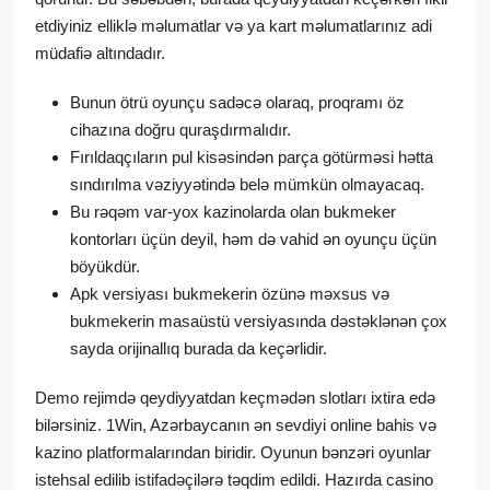
etdiyiniz elliklə məlumatlar və ya kart məlumatlarınız adi
müdafiə altındadır.
Bunun ötrü oyunçu sadəcə olaraq, proqramı öz
cihazına doğru quraşdırmalıdır.
Fırıldaqçıların pul kisəsindən parça götürməsi hətta
sındırılma vəziyyətində belə mümkün olmayacaq.
Bu rəqəm var-yox kazinolarda olan bukmeker
kontorları üçün deyil, həm də vahid ən oyunçu üçün
böyükdür.
Apk versiyası bukmekerin özünə məxsus və
bukmekerin masaüstü versiyasında dəstəklənən çox
sayda orijinallıq burada da keçərlidir.
Demo rejimdə qeydiyyatdan keçmədən slotları ixtira edə
bilərsiniz. 1Win, Azərbaycanın ən sevdiyi online bahis və
kazino platformalarından biridir. Oyunun bənzəri oyunlar
istehsal edilib istifadəçilərə təqdim edildi. Hazırda casino