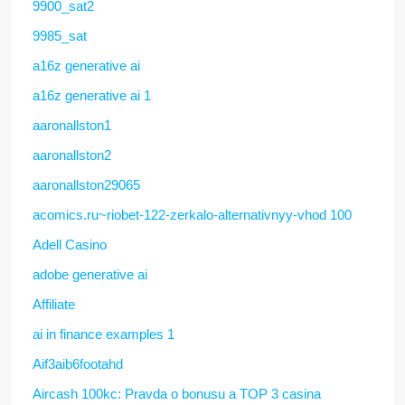
9900_sat2
9985_sat
a16z generative ai
a16z generative ai 1
aaronallston1
aaronallston2
aaronallston29065
acomics.ru~riobet-122-zerkalo-alternativnyy-vhod 100
Adell Casino
adobe generative ai
Affiliate
ai in finance examples 1
Aif3aib6footahd
Aircash 100kc: Pravda o bonusu a TOP 3 casina