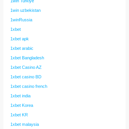
1win Turkiye
1win uzbekistan
1winRussia
1xbet
1xbet apk
1xbet arabic
1xbet Bangladesh
1xbet Casino AZ
1xbet casino BD
1xbet casino french
1xbet india
1xbet Korea
1xbet KR
1xbet malaysia