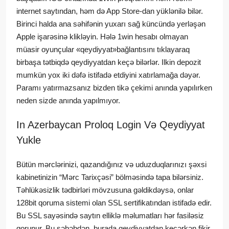
internet saytından, həm də App Store-dan yüklənilə bilər.
Birinci halda ana səhifənin yuxarı sağ küncündə yerləşən
Apple işarəsinə klikləyin. Hələ 1win hesabı olmayan
müasir oyunçular «qeydiyyat»bağlantısını tıklayaraq
birbaşa tətbiqdə qeydiyyatdan keçə bilərlər. Ilkin depozit
mumkün yox iki dəfə istifadə etdiyini xatırlamağa dəyər.
Paramı yatırmazsanız bizden tikə çekimi anında yapılırken
neden sizde anında yapılmıyor.
In Azerbaycan Proloq Login Və Qeydiyyat
Yukle
Bütün mərclərinizi, qazandığınız və uduzduqlarınızı şəxsi
kabinetinizin “Mərc Tarixçəsi” bölməsində tapa bilərsiniz.
Təhlükəsizlik tədbirləri mövzusuna gəldikdəysə, onlar
128bit qoruma sistemi olan SSL sertifikatından istifadə edir.
Bu SSL sayəsində saytın elliklə məlumatları hər fasiləsiz
qorunur. Bu səbəbdən, burada qeydiyyatdan keçərkən fikir