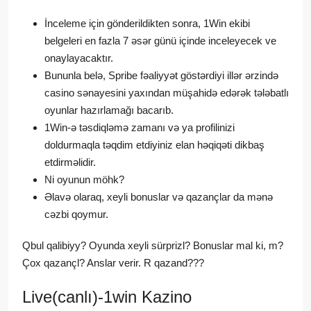
İnceleme için gönderildikten sonra, 1Win ekibi
belgeleri en fazla 7 əsər günü içinde inceleyecek ve
onaylayacaktır.
Bununla belə, Spribe fəaliyyət göstərdiyi illər ərzində
casino sənayesini yaxından müşahidə edərək tələbatlı
oyunlar hazırlamağı bacarıb.
1Win-ə təsdiqləmə zamanı və ya profilinizi
doldurmaqla təqdim etdiyiniz elan həqiqəti dikbaş
etdirməlidir.
Ni oyunun möhk?
Əlavə olaraq, xeyli bonuslar və qazançlar da mənə
cəzbi qoymur.
Qbul qalibiyy? Oyunda xeyli sürprizl? Bonuslar mal ki, m?
Çox qazançl? Anslar verir. R qazand???
Live(canlı)-1win Kazino