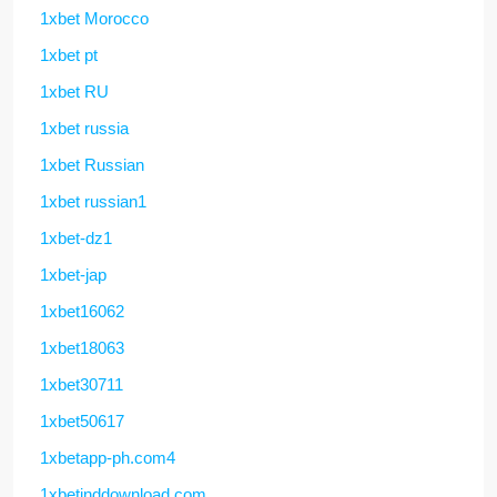
1xbet Morocco
1xbet pt
1xbet RU
1xbet russia
1xbet Russian
1xbet russian1
1xbet-dz1
1xbet-jap
1xbet16062
1xbet18063
1xbet30711
1xbet50617
1xbetapp-ph.com4
1xbetinddownload.com