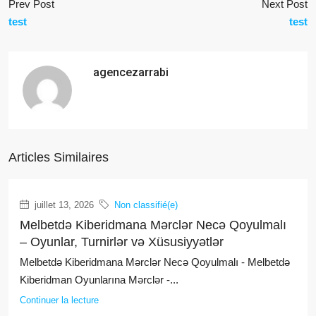
Prev Post
Next Post
test
test
agencezarrabi
Articles Similaires
juillet 13, 2026
Non classifié(e)
Melbetdə Kiberidmana Mərclər Necə Qoyulmalı
– Oyunlar, Turnirlər və Xüsusiyyətlər
Melbetdə Kiberidmana Mərclər Necə Qoyulmalı - Melbetdə
Kiberidman Oyunlarına Mərclər -...
Continuer la lecture