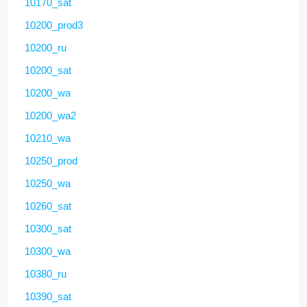
10170_sat
10200_prod3
10200_ru
10200_sat
10200_wa
10200_wa2
10210_wa
10250_prod
10250_wa
10260_sat
10300_sat
10300_wa
10380_ru
10390_sat