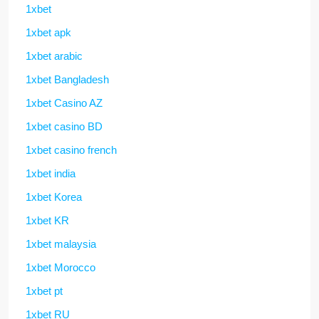
1xbet
1xbet apk
1xbet arabic
1xbet Bangladesh
1xbet Casino AZ
1xbet casino BD
1xbet casino french
1xbet india
1xbet Korea
1xbet KR
1xbet malaysia
1xbet Morocco
1xbet pt
1xbet RU