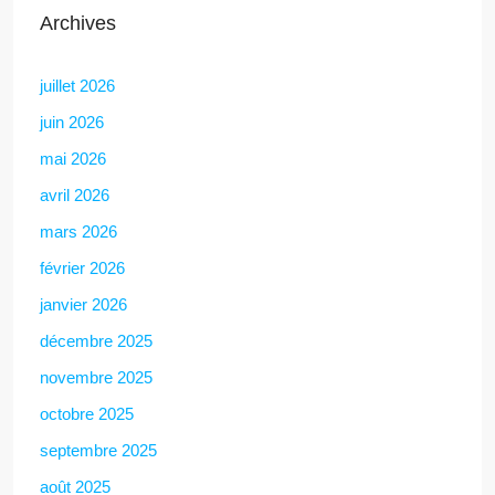
Archives
juillet 2026
juin 2026
mai 2026
avril 2026
mars 2026
février 2026
janvier 2026
décembre 2025
novembre 2025
octobre 2025
septembre 2025
août 2025