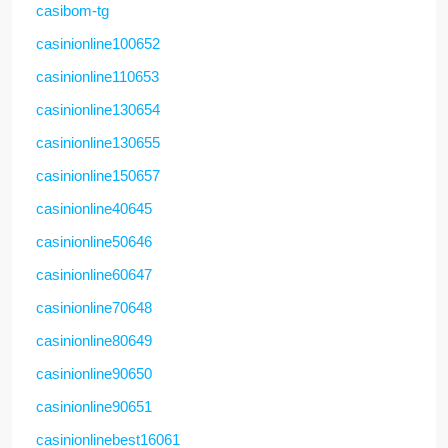
casibom-tg
casinionline100652
casinionline110653
casinionline130654
casinionline130655
casinionline150657
casinionline40645
casinionline50646
casinionline60647
casinionline70648
casinionline80649
casinionline90650
casinionline90651
casinionlinebest16061