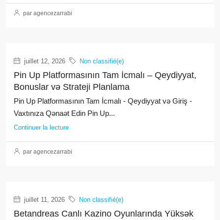
par agencezarrabi
juillet 12, 2026
Non classifié(e)
Pin Up Platformasının Tam İcmalı – Qeydiyyat,
Bonuslar və Strateji Planlama
Pin Up Platformasının Tam İcmalı - Qeydiyyat və Giriş -
Vaxtınıza Qənaət Edin Pin Up...
Continuer la lecture
par agencezarrabi
juillet 11, 2026
Non classifié(e)
Betandreas Canlı Kazino Oyunlarında Yüksək