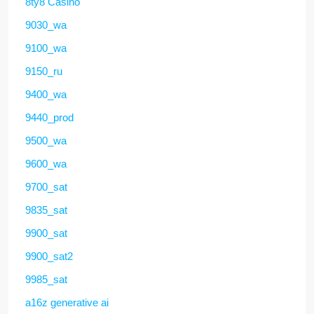
8ty8 Casino
9030_wa
9100_wa
9150_ru
9400_wa
9440_prod
9500_wa
9600_wa
9700_sat
9835_sat
9900_sat
9900_sat2
9985_sat
a16z generative ai