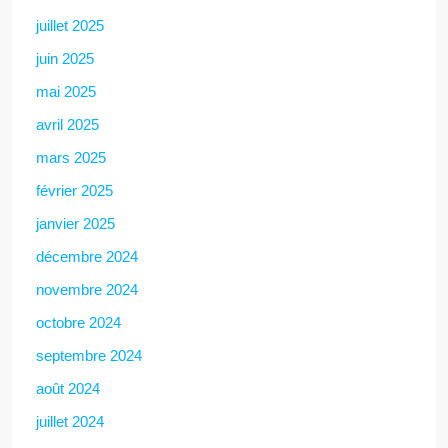
juillet 2025
juin 2025
mai 2025
avril 2025
mars 2025
février 2025
janvier 2025
décembre 2024
novembre 2024
octobre 2024
septembre 2024
août 2024
juillet 2024