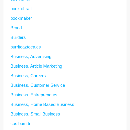
book of ra it
bookmaker
Brand
Builders
burritoazteca.es
Business, Advertising
Business, Article Marketing
Business, Careers
Business, Customer Service
Business, Entrepreneurs
Business, Home Based Business
Business, Small Business
casibom tr