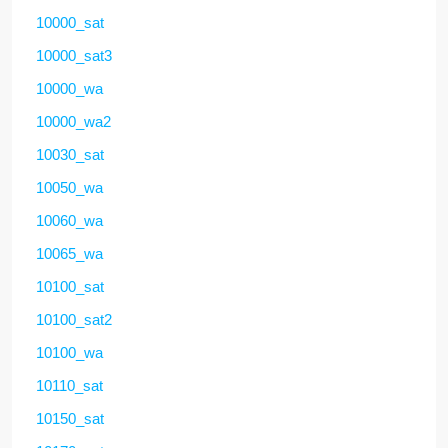
10000_sat
10000_sat3
10000_wa
10000_wa2
10030_sat
10050_wa
10060_wa
10065_wa
10100_sat
10100_sat2
10100_wa
10110_sat
10150_sat