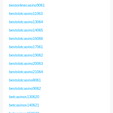
bestonlinecasino9061
bestslotcasino11063
bestslotcasino13064
bestslotcasino14065
bestslotcasino16066
bestslotcasino17061
bestslotcasino19062
bestslotcasino20063
bestslotcasino21064
bestslotcasino8061
bestslotcasino9062
betcasinos130620
betcasinos140621