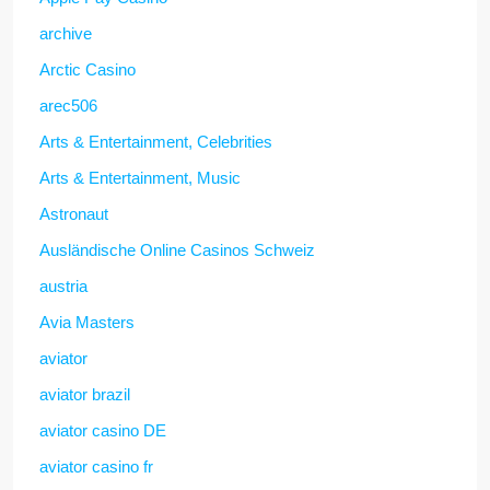
archive
Arctic Casino
arec506
Arts & Entertainment, Celebrities
Arts & Entertainment, Music
Astronaut
Ausländische Online Casinos Schweiz
austria
Avia Masters
aviator
aviator brazil
aviator casino DE
aviator casino fr