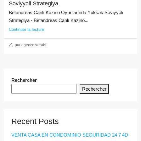
Səviyyəli Strategiya
Betandreas Canlı Kazino Oyunlarında Yüksək Səviyyəli
Strategiya - Betandreas Canlı Kazino...
Continuer la lecture
par agencezarrabi
Rechercher
Rechercher
Recent Posts
VENTA CASA EN CONDOMINIO SEGURIDAD 24 7 4D-