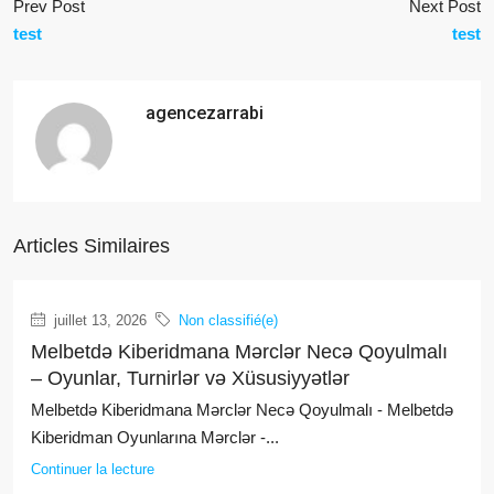
Prev Post
Next Post
test
test
agencezarrabi
Articles Similaires
juillet 13, 2026
Non classifié(e)
Melbetdə Kiberidmana Mərclər Necə Qoyulmalı
– Oyunlar, Turnirlər və Xüsusiyyətlər
Melbetdə Kiberidmana Mərclər Necə Qoyulmalı - Melbetdə
Kiberidman Oyunlarına Mərclər -...
Continuer la lecture