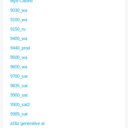
8ty8 Casino
9030_wa
9100_wa
9150_ru
9400_wa
9440_prod
9500_wa
9600_wa
9700_sat
9835_sat
9900_sat
9900_sat2
9985_sat
a16z generative ai