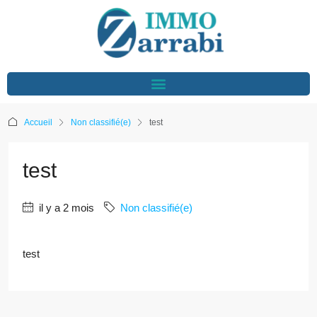
Accueil
Non classifié(e)
test
test
il y a 2 mois
Non classifié(e)
test