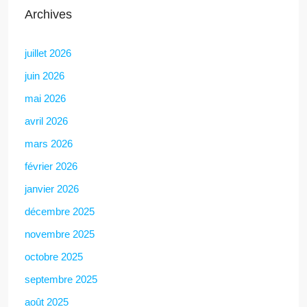
Archives
juillet 2026
juin 2026
mai 2026
avril 2026
mars 2026
février 2026
janvier 2026
décembre 2025
novembre 2025
octobre 2025
septembre 2025
août 2025