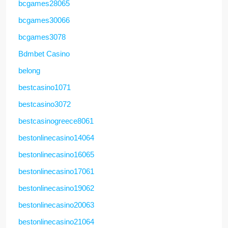
bcgames28065
bcgames30066
bcgames3078
Bdmbet Casino
belong
bestcasino1071
bestcasino3072
bestcasinogreece8061
bestonlinecasino14064
bestonlinecasino16065
bestonlinecasino17061
bestonlinecasino19062
bestonlinecasino20063
bestonlinecasino21064