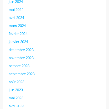
juin 2024
mai 2024
avril 2024
mars 2024
février 2024
janvier 2024
décembre 2023
novembre 2023
octobre 2023
septembre 2023
août 2023
juin 2023
mai 2023
avril 2023