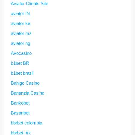
Aviator Clients Site
aviator IN
aviator ke
aviator mz
aviator ng
Avocasino
b1bet BR
b1bet brazil
Bahigo Casino
Bananzia Casino
Bankobet
Basaribet
bbrbet colombia
bbrbet mx