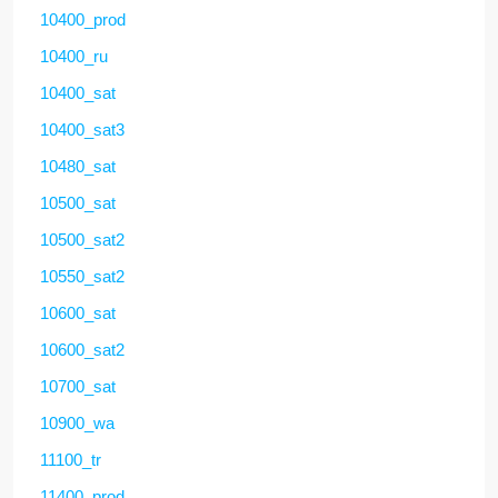
10400_prod
10400_ru
10400_sat
10400_sat3
10480_sat
10500_sat
10500_sat2
10550_sat2
10600_sat
10600_sat2
10700_sat
10900_wa
11100_tr
11400_prod