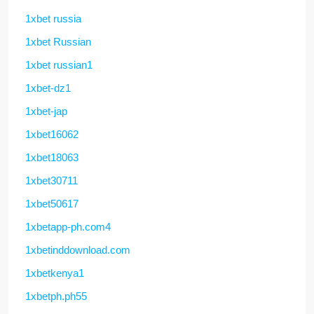
1xbet russia
1xbet Russian
1xbet russian1
1xbet-dz1
1xbet-jap
1xbet16062
1xbet18063
1xbet30711
1xbet50617
1xbetapp-ph.com4
1xbetinddownload.com
1xbetkenya1
1xbetph.ph55