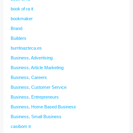
book of ra it
bookmaker
Brand
Builders
burritoazteca.es
Business, Advertising
Business, Article Marketing
Business, Careers
Business, Customer Service
Business, Entrepreneurs
Business, Home Based Business
Business, Small Business
casibom tr