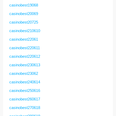
casinobest19068
casinobest20069
casinobest20725
casinobest210610
casinobest22061
casinobest220611
casinobest220612
casinobest230613
casinobest23062
casinobest240614
casinobest250616
casinobest260617
casinobest270618