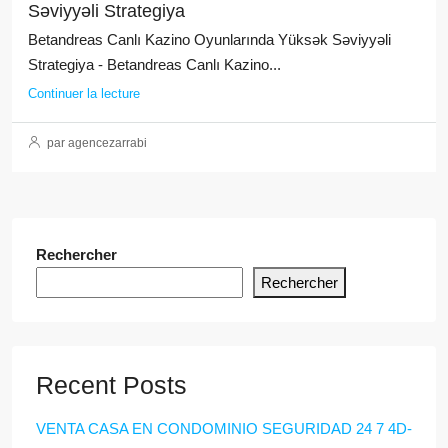
Səviyyəli Strategiya
Betandreas Canlı Kazino Oyunlarında Yüksək Səviyyəli
Strategiya - Betandreas Canlı Kazino...
Continuer la lecture
par agencezarrabi
Rechercher
Rechercher
Recent Posts
VENTA CASA EN CONDOMINIO SEGURIDAD 24 7 4D-