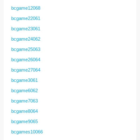
bcgame12068
bcgame22061
bcgame23061
bcgame24062
bcgame25063
bcgame26064
bcgame27064
bcgame3061
bcgame6062
bcgame7063
bcgame8064
bcgame9065
bcgames10066