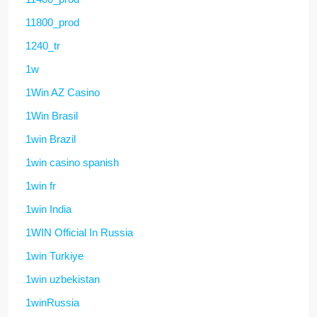
11800_prod
1240_tr
1w
1Win AZ Casino
1Win Brasil
1win Brazil
1win casino spanish
1win fr
1win India
1WIN Official In Russia
1win Turkiye
1win uzbekistan
1winRussia