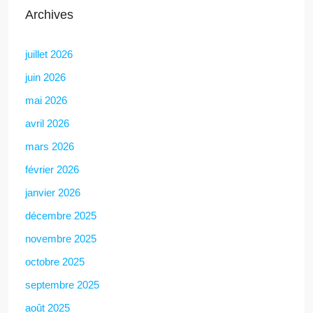
Archives
juillet 2026
juin 2026
mai 2026
avril 2026
mars 2026
février 2026
janvier 2026
décembre 2025
novembre 2025
octobre 2025
septembre 2025
août 2025