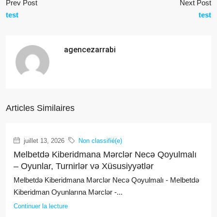
Prev Post
Next Post
test
test
agencezarrabi
Articles Similaires
juillet 13, 2026
Non classifié(e)
Melbetdə Kiberidmana Mərclər Necə Qoyulmalı
– Oyunlar, Turnirlər və Xüsusiyyətlər
Melbetdə Kiberidmana Mərclər Necə Qoyulmalı - Melbetdə
Kiberidman Oyunlarına Mərclər -...
Continuer la lecture