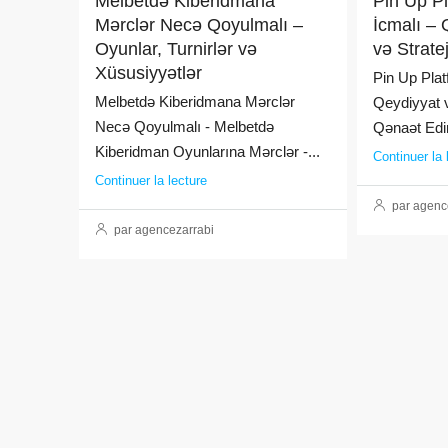
Melbetdə Kiberidmana
Pin Up P
Mərclər Necə Qoyulmalı –
İcmalı – 
Oyunlar, Turnirlər və
və Strate
Xüsusiyyətlər
Pin Up Plat
Melbetdə Kiberidmana Mərclər
Qeydiyyat v
Necə Qoyulmalı - Melbetdə
Qənaət Edin
Kiberidman Oyunlarına Mərclər -...
Continuer la 
Continuer la lecture
par agenc
par agencezarrabi