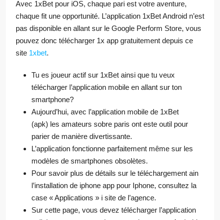
Avec 1xBet pour iOS, chaque pari est votre aventure,
chaque fit une opportunité. L’application 1xBet Android n’est
pas disponible en allant sur le Google Perform Store, vous
pouvez donc télécharger 1x app gratuitement depuis ce
site
1xbet
.
Tu es joueur actif sur 1xBet ainsi que tu veux
télécharger l’application mobile en allant sur ton
smartphone?
Aujourd’hui, avec l’application mobile de 1xBet
(apk) les amateurs sobre paris ont este outil pour
parier de manière divertissante.
L’application fonctionne parfaitement même sur les
modèles de smartphones obsolètes.
Pour savoir plus de détails sur le téléchargement ain
l’installation de iphone app pour Iphone, consultez la
case « Applications » i site de l’agence.
Sur cette page, vous devez télécharger l’application