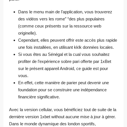
Dans le menu main de l’application, vous trouverez
des vidéos vers les rome” “des plus populaires
(comme ceux présents sur la ressource web
originelle).
Cependant, elles peuvent offrir este accès plus rapide
une fois installées, en utilisant kklk données locales.
Si vous êtes au Sénégal et la cual vous souhaitez
profiter de l’expérience sobre pari offerte par 1xBet
sur le présent appareil Android, ce guide est pour
vous.
En effet, cette manière de parier peut devenir une
foundation pour se construire une indépendance
financière significative.
Avec la version cellular, vous bénéficiez tout de suite de la
dernière version 1xbet without aucune mise à jour à gérer.
Dans le monde dynamique des london sportifs,