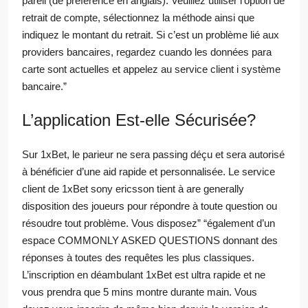
pareil (de préférence en anglais). Veuillez utiliser l’option de
retrait de compte, sélectionnez la méthode ainsi que
indiquez le montant du retrait. Si c’est un problème lié aux
providers bancaires, regardez cuando les données para
carte sont actuelles et appelez au service client i système
bancaire.”
L’application Est-elle Sécurisée?
Sur 1xBet, le parieur ne sera passing déçu et sera autorisé
à bénéficier d’une aid rapide et personnalisée. Le service
client de 1xBet sony ericsson tient à are generally
disposition des joueurs pour répondre à toute question ou
résoudre tout problème. Vous disposez” “également d’un
espace COMMONLY ASKED QUESTIONS donnant des
réponses à toutes des requêtes les plus classiques.
L’inscription en déambulant 1xBet est ultra rapide et ne
vous prendra que 5 mins montre durante main. Vous