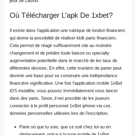
jeux de casino.
Où Télécharger L’apk De 1xbet?
Il existe dans l’application une rubrique de london financiers
qui donne la possibilité de réaliser kklk paris financiers.
Cela permet de réagir suffisamment vite au moindre
changement et de prédire toute baisse ou specialty
augmentation potentielle dans le marché de les taux de
différentes devises. En effet, cette manière de parier peut
devenir une base pour se construire une indépendance
financière significative. Une fois l’application mobile 1xBet
iOS installée, vous pouvez immédiatement vous lancer
dans des paris. Sinon, il est possible de les joueurs
connecter à le profil personnel 1xBet iphone via ces
données personnelles utilisées lors de l’inscription.
Parie où que tu sois, que ce soit chez toi ou en
déplacement, grâce à la type mobile de 1xBet.