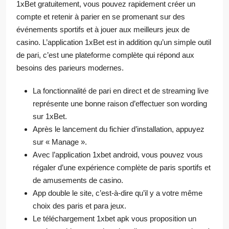
1xBet gratuitement, vous pouvez rapidement créer un
compte et retenir à parier en se promenant sur des
événements sportifs et à jouer aux meilleurs jeux de
casino. L’application 1xBet est in addition qu’un simple outil
de pari, c’est une plateforme complète qui répond aux
besoins des parieurs modernes.
La fonctionnalité de pari en direct et de streaming live
représente une bonne raison d’effectuer son wording
sur 1xBet.
Après le lancement du fichier d’installation, appuyez
sur « Manage ».
Avec l’application 1xbet android, vous pouvez vous
régaler d’une expérience complète de paris sportifs et
de amusements de casino.
App double le site, c’est-à-dire qu’il y a votre même
choix des paris et para jeux.
Le téléchargement 1xbet apk vous proposition un