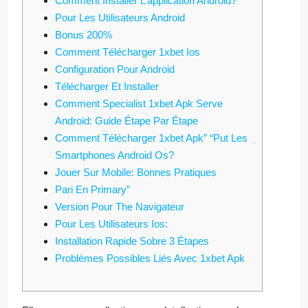
Comment Installer L’application Android?
Pour Les Utilisateurs Android
Bonus 200%
Comment Télécharger 1xbet Ios
Configuration Pour Android
Télécharger Et Installer
Comment Specialist 1xbet Apk Serve
Android: Guide Étape Par Étape
Comment Télécharger 1xbet Apk” “Put Les
Smartphones Android Os?
Jouer Sur Mobile: Bonnes Pratiques
Pari En Primary”
Version Pour The Navigateur
Pour Les Utilisateurs Ios:
Installation Rapide Sobre 3 Étapes
Problèmes Possibles Liés Avec 1xbet Apk