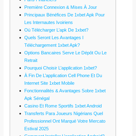
Première Connexion & Mises À Jour
Principaux Bénéfices De 1xbet Apk Pour
Les Internautes Ivoiriens
Où Télécharger L’apk De 1xbet?
Quels Seront Les Avantages I
Téléchargement 1xbet Apk?
Options Bancaires Serve Le Dépôt Ou Le
Retrait
Pourquoi Choisir L’application 1xbet?
À Fin De L’application Cell Phone Et Du
Internet Site 1xbet Mobile
Fonctionnalités & Avantages Sobre 1xbet
Apk Sénégal
Casino Et Rome Sportifs 1xbet Android
Transferts Para Joueurs Nigérians Quel
Professionnel Ont Marqué Votre Mercato
Estival 2025