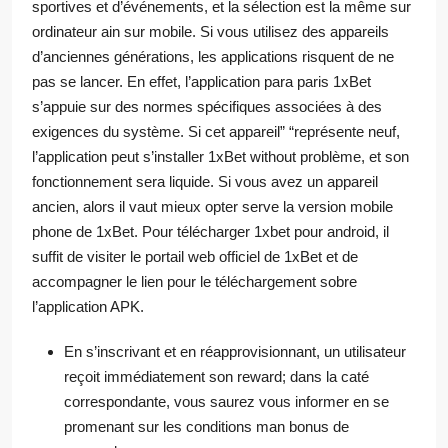
sportives et d’événements, et la sélection est la même sur
ordinateur ain sur mobile. Si vous utilisez des appareils
d’anciennes générations, les applications risquent de ne
pas se lancer. En effet, l’application para paris 1xBet
s’appuie sur des normes spécifiques associées à des
exigences du système. Si cet appareil” “représente neuf,
l’application peut s’installer 1xBet without problème, et son
fonctionnement sera liquide. Si vous avez un appareil
ancien, alors il vaut mieux opter serve la version mobile
phone de 1xBet. Pour télécharger 1xbet pour android, il
suffit de visiter le portail web officiel de 1xBet et de
accompagner le lien pour le téléchargement sobre
l’application APK.
En s’inscrivant et en réapprovisionnant, un utilisateur
reçoit immédiatement son reward; dans la caté
correspondante, vous saurez vous informer en se
promenant sur les conditions man bonus de