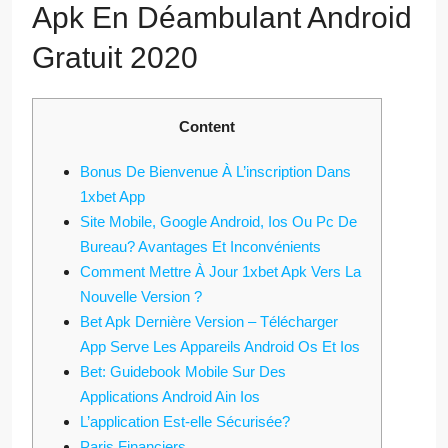
Apk En Déambulant Android
Gratuit 2020
Content
Bonus De Bienvenue À L’inscription Dans
1xbet App
Site Mobile, Google Android, Ios Ou Pc De
Bureau? Avantages Et Inconvénients
Comment Mettre À Jour 1xbet Apk Vers La
Nouvelle Version ?
Bet Apk Dernière Version – Télécharger
App Serve Les Appareils Android Os Et Ios
Bet: Guidebook Mobile Sur Des
Applications Android Ain Ios
L’application Est-elle Sécurisée?
Paris Financiers