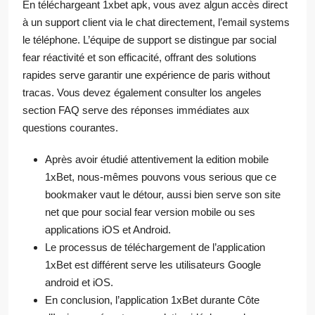
En téléchargeant 1xbet apk, vous avez algun accès direct
à un support client via le chat directement, l’email systems
le téléphone. L’équipe de support se distingue par social
fear réactivité et son efficacité, offrant des solutions
rapides serve garantir une expérience de paris without
tracas. Vous devez également consulter los angeles
section FAQ serve des réponses immédiates aux
questions courantes.
Après avoir étudié attentivement la edition mobile
1xBet, nous-mêmes pouvons vous serious que ce
bookmaker vaut le détour, aussi bien serve son site
net que pour social fear version mobile ou ses
applications iOS et Android.
Le processus de téléchargement de l’application
1xBet est différent serve les utilisateurs Google
android et iOS.
En conclusion, l’application 1xBet durante Côte