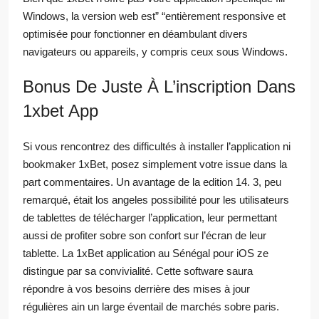
Windows, la version web est” “entièrement responsive et
optimisée pour fonctionner en déambulant divers
navigateurs ou appareils, y compris ceux sous Windows.
Bonus De Juste À L’inscription Dans
1xbet App
Si vous rencontrez des difficultés à installer l’application ni
bookmaker 1xBet, posez simplement votre issue dans la
part commentaires. Un avantage de la edition 14. 3, peu
remarqué, était los angeles possibilité pour les utilisateurs
de tablettes de télécharger l’application, leur permettant
aussi de profiter sobre son confort sur l’écran de leur
tablette. La 1xBet application au Sénégal pour iOS ze
distingue par sa convivialité. Cette software saura
répondre à vos besoins derrière des mises à jour
régulières ain un large éventail de marchés sobre paris.