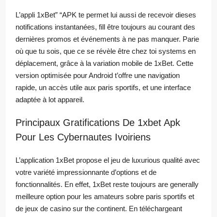
L’appli 1xBet” “APK te permet lui aussi de recevoir dieses
notifications instantanées, fill être toujours au courant des
dernières promos et événements à ne pas manquer. Parie
où que tu sois, que ce se révèle être chez toi systems en
déplacement, grâce à la variation mobile de 1xBet. Cette
version optimisée pour Android t’offre une navigation
rapide, un accès utile aux paris sportifs, et une interface
adaptée à lot appareil.
Principaux Gratifications De 1xbet Apk
Pour Les Cybernautes Ivoiriens
L’application 1xBet propose el jeu de luxurious qualité avec
votre variété impressionnante d’options et de
fonctionnalités. En effet, 1xBet reste toujours are generally
meilleure option pour les amateurs sobre paris sportifs et
de jeux de casino sur the continent. En téléchargeant