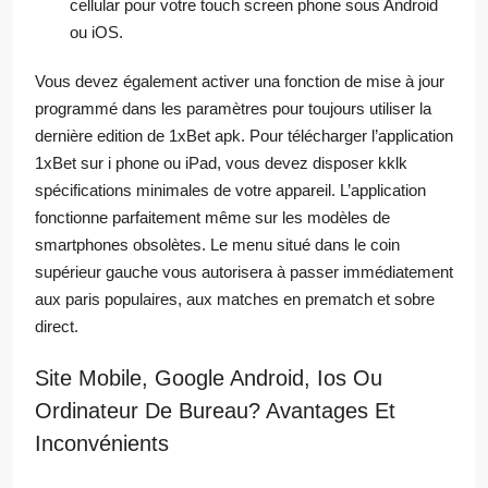
cellular pour votre touch screen phone sous Android
ou iOS.
Vous devez également activer una fonction de mise à jour
programmé dans les paramètres pour toujours utiliser la
dernière edition de 1xBet apk. Pour télécharger l’application
1xBet sur i phone ou iPad, vous devez disposer kklk
spécifications minimales de votre appareil. L’application
fonctionne parfaitement même sur les modèles de
smartphones obsolètes. Le menu situé dans le coin
supérieur gauche vous autorisera à passer immédiatement
aux paris populaires, aux matches en prematch et sobre
direct.
Site Mobile, Google Android, Ios Ou
Ordinateur De Bureau? Avantages Et
Inconvénients