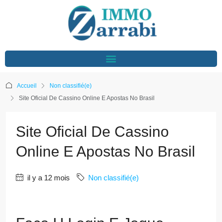
Accueil
Non classifié(e)
Site Oficial De Cassino Online E Apostas No Brasil
Site Oficial De Cassino
Online E Apostas No Brasil
il y a 12 mois
Non classifié(e)