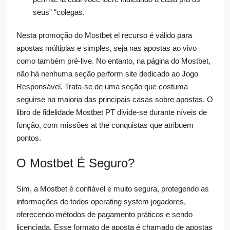
seus” “colegas.
Nesta promoção do Mostbet el recurso é válido para
apostas múltiplas e simples, seja nas apostas ao vivo
como também pré-live. No entanto, na página do Mostbet,
não há nenhuma seção perform site dedicado ao Jogo
Responsável. Trata-se de uma seção que costuma
seguirse na maioria das principais casas sobre apostas. O
libro de fidelidade Mostbet PT divide-se durante níveis de
função, com missões at the conquistas que atribuem
pontos.
O Mostbet É Seguro?
Sim, a Mostbet é confiável e muito segura, protegendo as
informações de todos operating system jogadores,
oferecendo métodos de pagamento práticos e sendo
licenciada. Esse formato de aposta é chamado de apostas