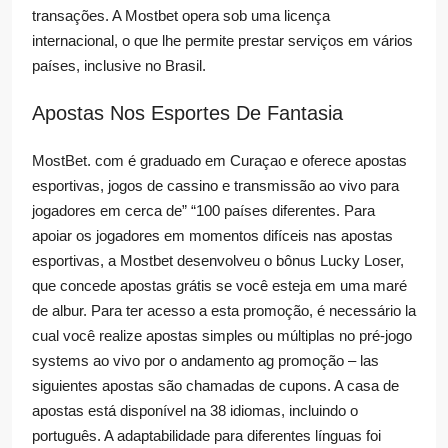
transações. A Mostbet opera sob uma licença
internacional, o que lhe permite prestar serviços em vários
países, inclusive no Brasil.
Apostas Nos Esportes De Fantasia
MostBet. com é graduado em Curaçao e oferece apostas
esportivas, jogos de cassino e transmissão ao vivo para
jogadores em cerca de” “100 países diferentes. Para
apoiar os jogadores em momentos difíceis nas apostas
esportivas, a Mostbet desenvolveu o bônus Lucky Loser,
que concede apostas grátis se você esteja em uma maré
de albur. Para ter acesso a esta promoção, é necessário la
cual você realize apostas simples ou múltiplas no pré-jogo
systems ao vivo por o andamento ag promoção – las
siguientes apostas são chamadas de cupons. A casa de
apostas está disponível na 38 idiomas, incluindo o
português. A adaptabilidade para diferentes línguas foi