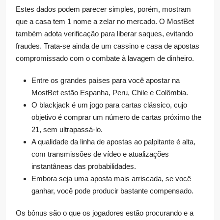
Estes dados podem parecer simples, porém, mostram
que a casa tem 1 nome a zelar no mercado. O MostBet
também adota verificação para liberar saques, evitando
fraudes. Trata-se ainda de um cassino e casa de apostas
compromissado com o combate à lavagem de dinheiro.
Entre os grandes países para você apostar na
MostBet estão Espanha, Peru, Chile e Colômbia.
O blackjack é um jogo para cartas clássico, cujo
objetivo é comprar um número de cartas próximo the
21, sem ultrapassá-lo.
A qualidade da linha de apostas ao palpitante é alta,
com transmissões de vídeo e atualizações
instantâneas das probabilidades.
Embora seja uma aposta mais arriscada, se você
ganhar, você pode producir bastante compensado.
Os bônus são o que os jogadores estão procurando e a