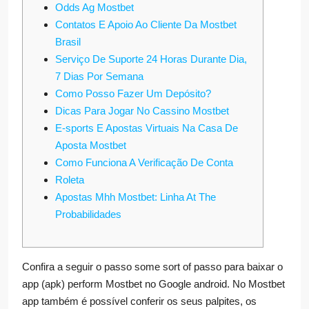
Odds Ag Mostbet
Contatos E Apoio Ao Cliente Da Mostbet
Brasil
Serviço De Suporte 24 Horas Durante Dia,
7 Dias Por Semana
Como Posso Fazer Um Depósito?
Dicas Para Jogar No Cassino Mostbet
E-sports E Apostas Virtuais Na Casa De
Aposta Mostbet
Como Funciona A Verificação De Conta
Roleta
Apostas Mhh Mostbet: Linha At The
Probabilidades
Confira a seguir o passo some sort of passo para baixar o
app (apk) perform Mostbet no Google android. No Mostbet
app também é possível conferir os seus palpites, os