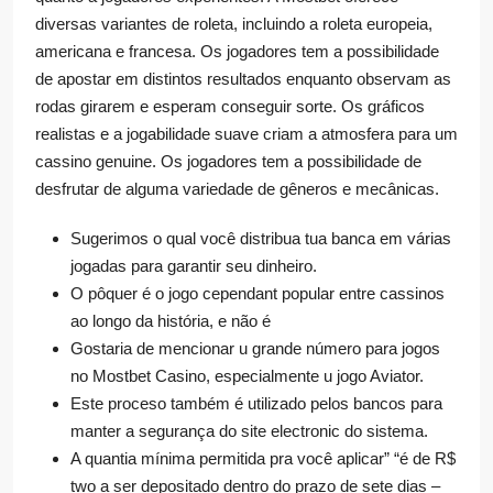
diversas variantes de roleta, incluindo a roleta europeia,
americana e francesa. Os jogadores tem a possibilidade
de apostar em distintos resultados enquanto observam as
rodas girarem e esperam conseguir sorte. Os gráficos
realistas e a jogabilidade suave criam a atmosfera para um
cassino genuine. Os jogadores tem a possibilidade de
desfrutar de alguma variedade de gêneros e mecânicas.
Sugerimos o qual você distribua tua banca em várias
jogadas para garantir seu dinheiro.
O pôquer é o jogo cependant popular entre cassinos
ao longo da história, e não é
Gostaria de mencionar u grande número para jogos
no Mostbet Casino, especialmente u jogo Aviator.
Este proceso também é utilizado pelos bancos para
manter a segurança do site electronic do sistema.
A quantia mínima permitida pra você aplicar” “é de R$
two a ser depositado dentro do prazo de sete dias –