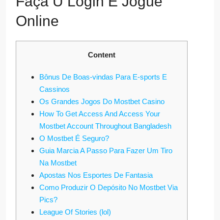
Faça U Login E Jogue
Online
Content
Bônus De Boas-vindas Para E-sports E
Cassinos
Os Grandes Jogos Do Mostbet Casino
How To Get Access And Access Your
Mostbet Account Throughout Bangladesh
O Mostbet É Seguro?
Guia Marcia A Passo Para Fazer Um Tiro
Na Mostbet
Apostas Nos Esportes De Fantasia
Como Produzir O Depósito No Mostbet Via
Pics?
League Of Stories (lol)