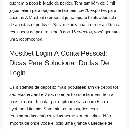
que tem a possibilidade de perder. Tem também de 3 mil
jogos, além para opções de também de 20 esportes para
apostar. A Mostbet oferece alguma opção totalizadora afin
de apostas esportivas. Se você adivinhar com exatidão os
resultados de pelo minimo 9 dos 15 eventos, você ganhará
uma recompensa.
Mostbet Login À Conta Pessoal:
Dicas Para Solucionar Dudas De
Login
Os sistemas de deposito mais populares afin de depósitos
são MasterCard e Visa, no entanto você também tem a
possibilidade de optar por criptomoedas como Bitcoin
systems Litecoin. Somente as transações com”
“criptomoedas estão sujeitas some sort of tarifas. Não
importa de onde você é, pois uma grande variedade de