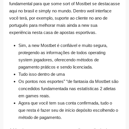
fundamental para que some sort of Mostbet se destacasse
aqui no brasil e simply no mundo. Dentro weil interface
você terá, por exemplo, suporte ao cliente no ano de
português para melhorar mais ainda a new sua
experiência nesta casa de apostas esportivas.
Sim, a new Mostbet é confiável e muito segura,
protegendo as informações de todos operating
system jogadores, oferecendo métodos de
pagamento práticos e sendo licenciada.
Tudo isso dentro de uma
Os pontos nos esportes” “de fantasia da Mostbet são
concedidos fundamentada nas estatísticas 2 atletas
em games reais.
Agora que você tem sua conta confirmada, tudo o
que resta é fazer seu de início depósito escolhendo o
método de pagamento.