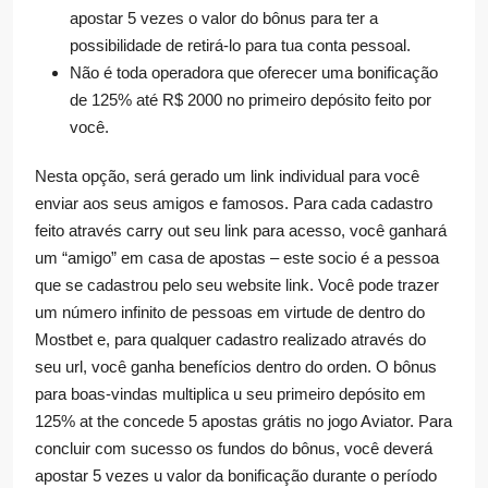
apostar 5 vezes o valor do bônus para ter a
possibilidade de retirá-lo para tua conta pessoal.
Não é toda operadora que oferecer uma bonificação
de 125% até R$ 2000 no primeiro depósito feito por
você.
Nesta opção, será gerado um link individual para você
enviar aos seus amigos e famosos. Para cada cadastro
feito através carry out seu link para acesso, você ganhará
um “amigo” em casa de apostas – este socio é a pessoa
que se cadastrou pelo seu website link. Você pode trazer
um número infinito de pessoas em virtude de dentro do
Mostbet e, para qualquer cadastro realizado através do
seu url, você ganha benefícios dentro do orden. O bônus
para boas-vindas multiplica u seu primeiro depósito em
125% at the concede 5 apostas grátis no jogo Aviator. Para
concluir com sucesso os fundos do bônus, você deverá
apostar 5 vezes u valor da bonificação durante o período