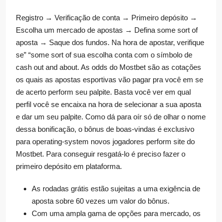
Registro → Verificação de conta → Primeiro depósito →
Escolha um mercado de apostas → Defina some sort of
aposta → Saque dos fundos. Na hora de apostar, verifique
se” “some sort of sua escolha conta com o símbolo de
cash out and about. As odds do Mostbet são as cotações
os quais as apostas esportivas vão pagar pra você em se
de acerto perform seu palpite. Basta você ver em qual
perfil você se encaixa na hora de selecionar a sua aposta
e dar um seu palpite. Como dá para oír só de olhar o nome
dessa bonificação, o bônus de boas-vindas é exclusivo
para operating-system novos jogadores perform site do
Mostbet. Para conseguir resgatá-lo é preciso fazer o
primeiro depósito em plataforma.
As rodadas grátis estão sujeitas a uma exigência de
aposta sobre 60 vezes um valor do bônus.
Com uma ampla gama de opções para mercado, os