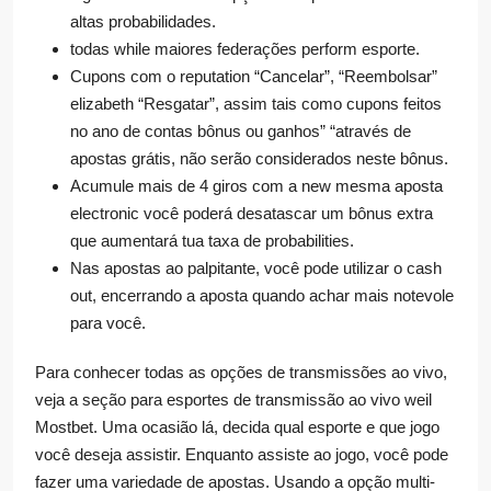
altas probabilidades.
todas while maiores federações perform esporte.
Cupons com o reputation “Cancelar”, “Reembolsar”
elizabeth “Resgatar”, assim tais como cupons feitos
no ano de contas bônus ou ganhos” “através de
apostas grátis, não serão considerados neste bônus.
Acumule mais de 4 giros com a new mesma aposta
electronic você poderá desatascar um bônus extra
que aumentará tua taxa de probabilities.
Nas apostas ao palpitante, você pode utilizar o cash
out, encerrando a aposta quando achar mais notevole
para você.
Para conhecer todas as opções de transmissões ao vivo,
veja a seção para esportes de transmissão ao vivo weil
Mostbet. Uma ocasião lá, decida qual esporte e que jogo
você deseja assistir. Enquanto assiste ao jogo, você pode
fazer uma variedade de apostas. Usando a opção multi-