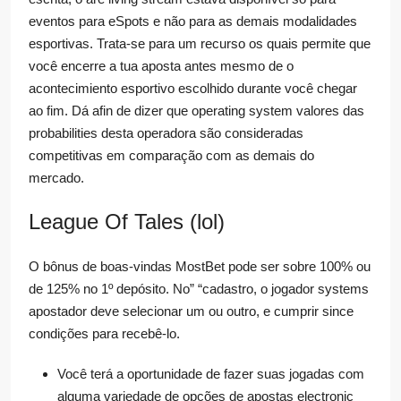
eventos para eSpots e não para as demais modalidades
esportivas. Trata-se para um recurso os quais permite que
você encerre a tua aposta antes mesmo de o
acontecimiento esportivo escolhido durante você chegar
ao fim. Dá afin de dizer que operating system valores das
probabilities desta operadora são consideradas
competitivas em comparação com as demais do
mercado.
League Of Tales (lol)
O bônus de boas-vindas MostBet pode ser sobre 100% ou
de 125% no 1º depósito. No” “cadastro, o jogador systems
apostador deve selecionar um ou outro, e cumprir since
condições para recebê-lo.
Você terá a oportunidade de fazer suas jogadas com
alguma variedade de opções de apostas electronic