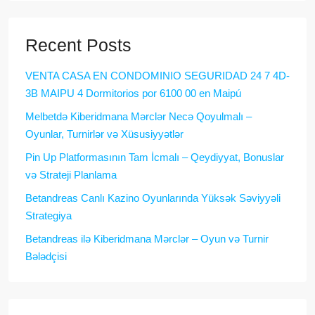
Recent Posts
VENTA CASA EN CONDOMINIO SEGURIDAD 24 7 4D-
3B MAIPU 4 Dormitorios por 6100 00 en Maipú
Melbetdə Kiberidmana Mərclər Necə Qoyulmalı –
Oyunlar, Turnirlər və Xüsusiyyətlər
Pin Up Platformasının Tam İcmalı – Qeydiyyat, Bonuslar
və Strateji Planlama
Betandreas Canlı Kazino Oyunlarında Yüksək Səviyyəli
Strategiya
Betandreas ilə Kiberidmana Mərclər – Oyun və Turnir
Bələdçisi