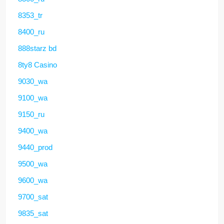
8353_tr
8400_ru
888starz bd
8ty8 Casino
9030_wa
9100_wa
9150_ru
9400_wa
9440_prod
9500_wa
9600_wa
9700_sat
9835_sat