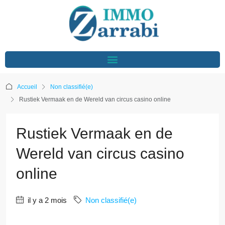
Accueil
Non classifié(e)
Rustiek Vermaak en de Wereld van circus casino online
Rustiek Vermaak en de
Wereld van circus casino
online
il y a 2 mois
Non classifié(e)