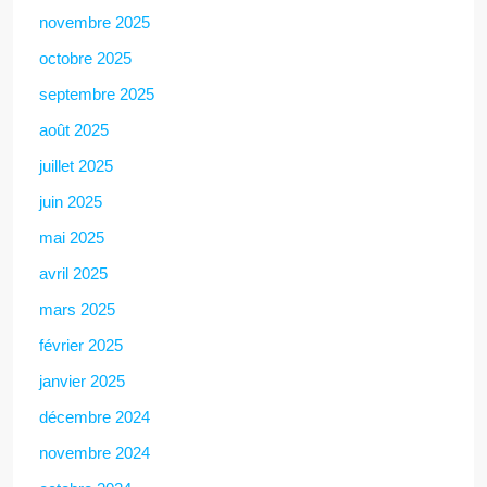
novembre 2025
octobre 2025
septembre 2025
août 2025
juillet 2025
juin 2025
mai 2025
avril 2025
mars 2025
février 2025
janvier 2025
décembre 2024
novembre 2024