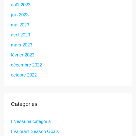
août 2023
juin 2023
mai 2023
avril 2023
mars 2023
février 2023
décembre 2022
octobre 2022
Categories
! Nessuna categoria
! Valorant Season Goals