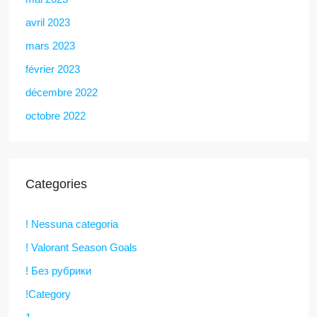
avril 2023
mars 2023
février 2023
décembre 2022
octobre 2022
Categories
! Nessuna categoria
! Valorant Season Goals
! Без рубрики
!Category