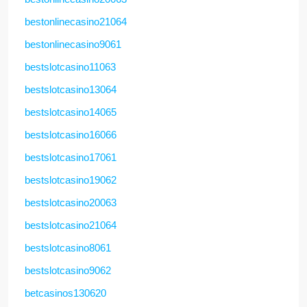
bestonlinecasino21064
bestonlinecasino9061
bestslotcasino11063
bestslotcasino13064
bestslotcasino14065
bestslotcasino16066
bestslotcasino17061
bestslotcasino19062
bestslotcasino20063
bestslotcasino21064
bestslotcasino8061
bestslotcasino9062
betcasinos130620