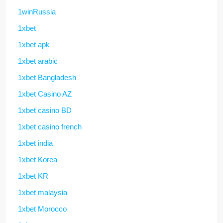
1winRussia
1xbet
1xbet apk
1xbet arabic
1xbet Bangladesh
1xbet Casino AZ
1xbet casino BD
1xbet casino french
1xbet india
1xbet Korea
1xbet KR
1xbet malaysia
1xbet Morocco