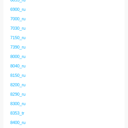
6900_ru
7000_ru
7030_ru
7150_ru
7390_ru
8000_ru
8040_ru
8150_ru
8200_ru
8290_ru
8300_ru
8353_tr
8400_ru