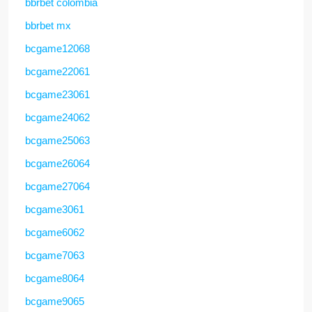
bbrbet colombia
bbrbet mx
bcgame12068
bcgame22061
bcgame23061
bcgame24062
bcgame25063
bcgame26064
bcgame27064
bcgame3061
bcgame6062
bcgame7063
bcgame8064
bcgame9065