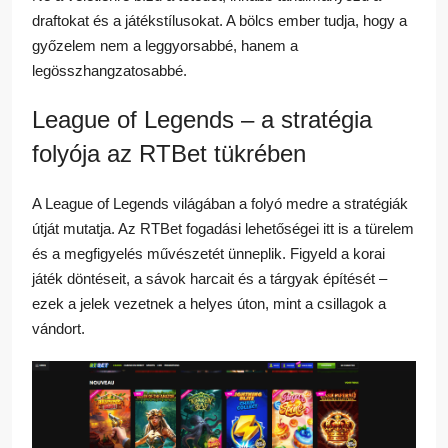
draftokat és a játékstílusokat. A bölcs ember tudja, hogy a
győzelem nem a leggyorsabbé, hanem a
legösszhangzatosabbé.
League of Legends – a stratégia
folyója az RTBet tükrében
A League of Legends világában a folyó medre a stratégiák
útját mutatja. Az RTBet fogadási lehetőségei itt is a türelem
és a megfigyelés művészetét ünneplik. Figyeld a korai
játék döntéseit, a sávok harcait és a tárgyak építését –
ezek a jelek vezetnek a helyes úton, mint a csillagok a
vándort.