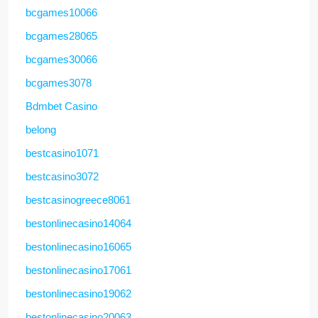
bcgames10066
bcgames28065
bcgames30066
bcgames3078
Bdmbet Casino
belong
bestcasino1071
bestcasino3072
bestcasinogreece8061
bestonlinecasino14064
bestonlinecasino16065
bestonlinecasino17061
bestonlinecasino19062
bestonlinecasino20063