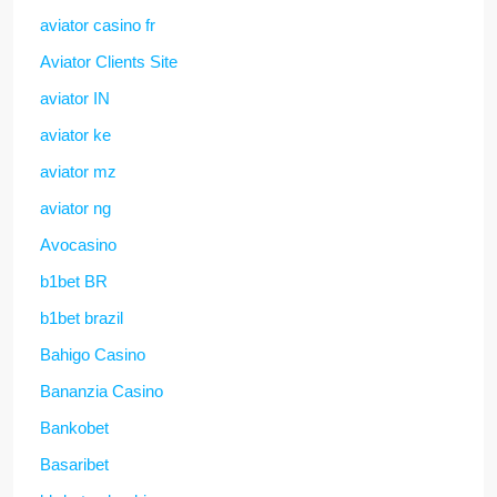
aviator casino fr
Aviator Clients Site
aviator IN
aviator ke
aviator mz
aviator ng
Avocasino
b1bet BR
b1bet brazil
Bahigo Casino
Bananzia Casino
Bankobet
Basaribet