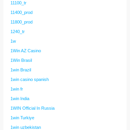
11100_tr
11400_prod
11800_prod
1240_tr
1w
1Win AZ Casino
1Win Brasil
1win Brazil
1win casino spanish
1win fr
1win India
1WIN Official In Russia
1win Turkiye
1win uzbekistan