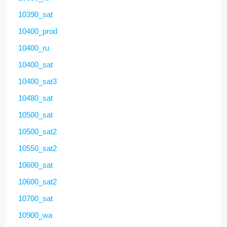
10390_sat
10400_prod
10400_ru
10400_sat
10400_sat3
10480_sat
10500_sat
10500_sat2
10550_sat2
10600_sat
10600_sat2
10700_sat
10900_wa