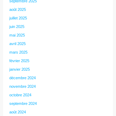
septembre 2025
août 2025
juillet 2025
juin 2025
mai 2025
avril 2025
mars 2025
février 2025
janvier 2025
décembre 2024
novembre 2024
octobre 2024
septembre 2024
août 2024