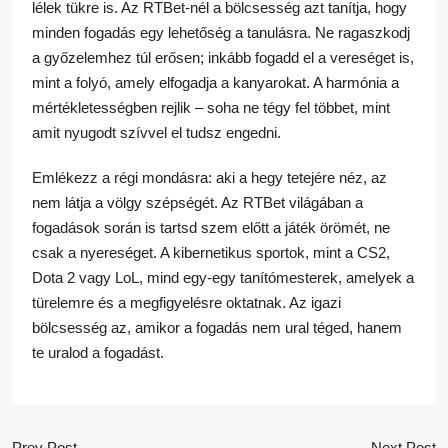
lélek tükre is. Az RTBet-nél a bölcsesség azt tanítja, hogy
minden fogadás egy lehetőség a tanulásra. Ne ragaszkodj
a győzelemhez túl erősen; inkább fogadd el a vereséget is,
mint a folyó, amely elfogadja a kanyarokat. A harmónia a
mértékletességben rejlik – soha ne tégy fel többet, mint
amit nyugodt szívvel el tudsz engedni.
Emlékezz a régi mondásra: aki a hegy tetejére néz, az
nem látja a völgy szépségét. Az RTBet világában a
fogadások során is tartsd szem előtt a játék örömét, ne
csak a nyereséget. A kibernetikus sportok, mint a CS2,
Dota 2 vagy LoL, mind egy-egy tanítómesterek, amelyek a
türelemre és a megfigyelésre oktatnak. Az igazi
bölcsesség az, amikor a fogadás nem ural téged, hanem
te uralod a fogadást.
Prev Post
Next Post