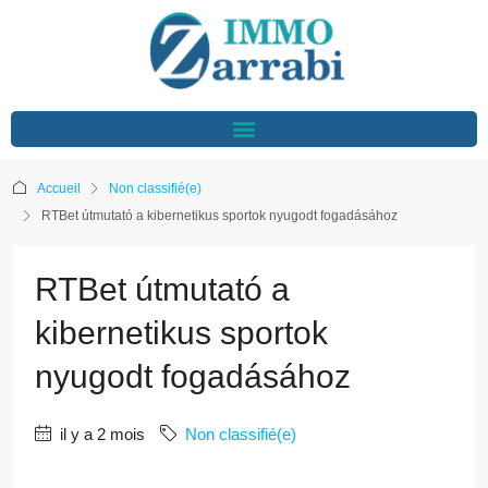
Accueil
Non classifié(e)
RTBet útmutató a kibernetikus sportok nyugodt fogadásához
RTBet útmutató a
kibernetikus sportok
nyugodt fogadásához
il y a 2 mois
Non classifié(e)