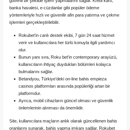
güvenli bir şekilde işlem yapmalarını sağlar. Kredi kartı,
banka havalesi, e-cüzdanlar gibi popüler ödeme
yöntemleriyle hızlı ve güvenilir afin para yatırma ve çekme
işlemleri gerçekleştirilebilir.
Rokubet’in canlı destek ekibi, 7 gün 24 saat hizmet
verir ve kullanıcılara her türlü konuyla ilgili yardımcı
olur.
Bunun yanı sıra, Roku bet’in contemporary arayüzü,
kullanıcıların ihtiyaç duydukları bölümleri kolayca
bulmalarını sağlar.
Betandyou, Türkiye’deki on-line bahis empieza
casinos platformları arasında popülerliği artan bir
platformdur.
Ayrıca, mobil cihazların güncel olması ve güvenlik
önlemlerinin alınması da önemlidir.
Site, kullanıcılara maçların anlık olarak güncellenen bahis
oranlarını sunarak, bahis yapma imkanı sağlar. Rokubet