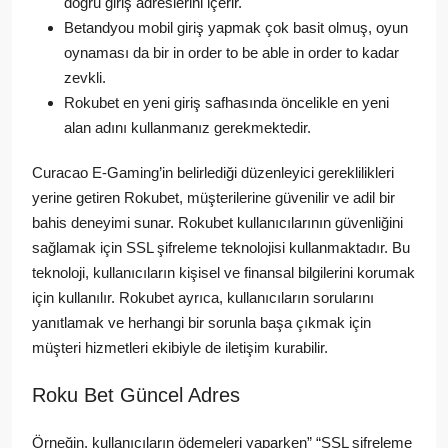
doğru giriş adreslerini içerir.
Betandyou mobil giriş yapmak çok basit olmuş, oyun
oynaması da bir in order to be able in order to kadar
zevkli.
Rokubet en yeni giriş safhasında öncelikle en yeni
alan adını kullanmanız gerekmektedir.
Curacao E-Gaming’in belirlediği düzenleyici gereklilikleri
yerine getiren Rokubet, müşterilerine güvenilir ve adil bir
bahis deneyimi sunar. Rokubet kullanıcılarının güvenliğini
sağlamak için SSL şifreleme teknolojisi kullanmaktadır. Bu
teknoloji, kullanıcıların kişisel ve finansal bilgilerini korumak
için kullanılır. Rokubet ayrıca, kullanıcıların sorularını
yanıtlamak ve herhangi bir sorunla başa çıkmak için
müşteri hizmetleri ekibiyle de iletişim kurabilir.
Roku Bet Güncel Adres
Örneğin, kullanıcıların ödemeleri yaparken” “SSL şifreleme