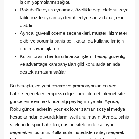
işlem yapmalarını sağlar.
Rokubet’te oyun oynamak, özellikle cep telefonu veya
tabletinizde oynamayı tercih ediyorsanız daha çekici
olabilir.
Ayrıca, güvenli ödeme seçenekleri, müşteri hizmetleri
ekibi ve sorumlu bahis politikaları da kullanıcılar için
önemli avantajlardır.
Kullanıcıların her türlü finansal işlem, hesap güvenliği
ve advantage kampanyaları gibi konularda anında
destek almasını sağlar.
Bu hesapta, en yeni reward ve promosyonlar, en yeni
bahis seçenekleri empieza diğer tüm internet internet site
güncellemeleri hakkında bilgi paylaşımı yapılır. Ayrıca,
Roku güncel adresini your ex lover zaman sosyal medya
hesaplarından duyurduklarını weil unutmayın. Ayrıca, bahis
sitelerinde spor bahisleri, casino sitelerinde ise oyun
seçenekleri bulunur. Kullanıcılar, istedikleri siteyi seçerek,