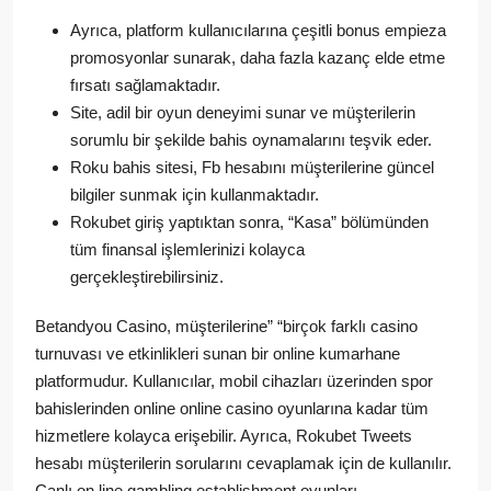
Ayrıca, platform kullanıcılarına çeşitli bonus empieza
promosyonlar sunarak, daha fazla kazanç elde etme
fırsatı sağlamaktadır.
Site, adil bir oyun deneyimi sunar ve müşterilerin
sorumlu bir şekilde bahis oynamalarını teşvik eder.
Roku bahis sitesi, Fb hesabını müşterilerine güncel
bilgiler sunmak için kullanmaktadır.
Rokubet giriş yaptıktan sonra, “Kasa” bölümünden
tüm finansal işlemlerinizi kolayca
gerçekleştirebilirsiniz.
Betandyou Casino, müşterilerine” “birçok farklı casino
turnuvası ve etkinlikleri sunan bir online kumarhane
platformudur. Kullanıcılar, mobil cihazları üzerinden spor
bahislerinden online online casino oyunlarına kadar tüm
hizmetlere kolayca erişebilir. Ayrıca, Rokubet Tweets
hesabı müşterilerin sorularını cevaplamak için de kullanılır.
Canlı on line gambling establishment oyunları,