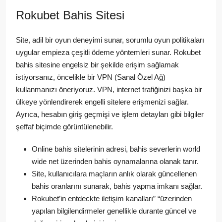
Rokubet Bahis Sitesi
Site, adil bir oyun deneyimi sunar, sorumlu oyun politikaları
uygular empieza çeşitli ödeme yöntemleri sunar. Rokubet
bahis sitesine engelsiz bir şekilde erişim sağlamak
istiyorsanız, öncelikle bir VPN (Sanal Özel Ağ)
kullanmanızı öneriyoruz. VPN, internet trafiğinizi başka bir
ülkeye yönlendirerek engelli sitelere erişmenizi sağlar.
Ayrıca, hesabın giriş geçmişi ve işlem detayları gibi bilgiler
şeffaf biçimde görüntülenebilir.
Online bahis sitelerinin adresi, bahis severlerin world
wide net üzerinden bahis oynamalarına olanak tanır.
Site, kullanıcılara maçların anlık olarak güncellenen
bahis oranlarını sunarak, bahis yapma imkanı sağlar.
Rokubet’in entdeckte iletişim kanalları” “üzerinden
yapılan bilgilendirmeler genellikle durante güncel ve