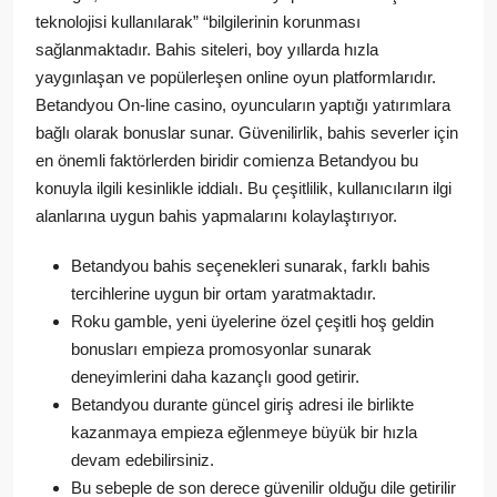
teknolojisi kullanılarak” “bilgilerinin korunması
sağlanmaktadır. Bahis siteleri, boy yıllarda hızla
yaygınlaşan ve popülerleşen online oyun platformlarıdır.
Betandyou On-line casino, oyuncuların yaptığı yatırımlara
bağlı olarak bonuslar sunar. Güvenilirlik, bahis severler için
en önemli faktörlerden biridir comienza Betandyou bu
konuyla ilgili kesinlikle iddialı. Bu çeşitlilik, kullanıcıların ilgi
alanlarına uygun bahis yapmalarını kolaylaştırıyor.
Betandyou bahis seçenekleri sunarak, farklı bahis
tercihlerine uygun bir ortam yaratmaktadır.
Roku gamble, yeni üyelerine özel çeşitli hoş geldin
bonusları empieza promosyonlar sunarak
deneyimlerini daha kazançlı good getirir.
Betandyou durante güncel giriş adresi ile birlikte
kazanmaya empieza eğlenmeye büyük bir hızla
devam edebilirsiniz.
Bu sebeple de son derece güvenilir olduğu dile getirilir