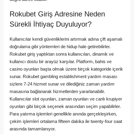
Rokubet Giriş Adresine Neden
Sürekli İhtiyaç Duyuluyor?
Kullanıcılar kendi güvenliklerini artırmak adına çift aşamalı
doğrulama gibi yöntemleri de hidup hale getirebilirler.
Rokubet giriş yaptıktan sonra kullanıcıları, dinamik ve
kullanıcı dostu bir arayüz karşılar. Platform, bahis ve
casino oyunları başta olmak üzere birçok kategoride içerik
sunar. Rokubet gambling establishment yardım masası
sizlere 7-24 hizmet sunar ve dilediğiniz zaman yardım
masasına bağlanarak hizmetlerden yararlanabilir.
Kullanıcılar slot oyunları, zaman oyunları ve canlı krupiyer
oyunları gibi birçok seçenek arasından seçim yapabilirler.
Para yatırma işlemleri genellikle anında gerçekleşirken,
çekim işlemleri ortalama fifteen dakika ile twenty-four saat
arasında tamamlanıyor.