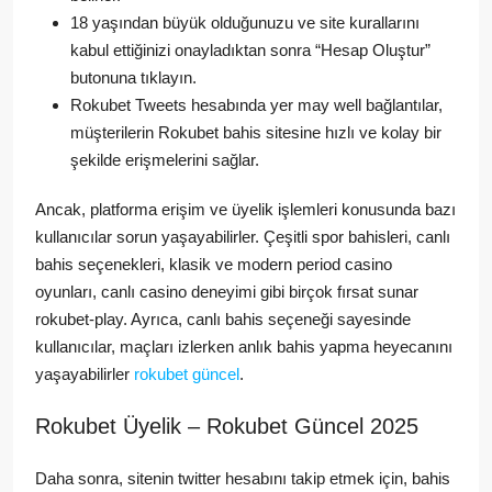
18 yaşından büyük olduğunuzu ve site kurallarını
kabul ettiğinizi onayladıktan sonra “Hesap Oluştur”
butonuna tıklayın.
Rokubet Tweets hesabında yer may well bağlantılar,
müşterilerin Rokubet bahis sitesine hızlı ve kolay bir
şekilde erişmelerini sağlar.
Ancak, platforma erişim ve üyelik işlemleri konusunda bazı
kullanıcılar sorun yaşayabilirler. Çeşitli spor bahisleri, canlı
bahis seçenekleri, klasik ve modern period casino
oyunları, canlı casino deneyimi gibi birçok fırsat sunar
rokubet-play. Ayrıca, canlı bahis seçeneği sayesinde
kullanıcılar, maçları izlerken anlık bahis yapma heyecanını
yaşayabilirler
rokubet güncel
.
Rokubet Üyelik – Rokubet Güncel 2025
Daha sonra, sitenin twitter hesabını takip etmek için, bahis