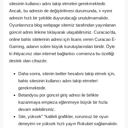
sitesinin kullanıcı adını takip etmeleri gerekmektedir.
Ancak, bu adresin de değiştirilmesi durumunda, » «yeni
adresin hızlı bir şekilde duyurulacağı unutulmamalıdır.
Oyunlarınıza blog webpage sitemiz tarafından yayınlanan
güncel adres linkine tıklayarak ulaşabilirsiniz. Curacao’da,
online bahis sitelerinin adresi için lisans veren Curacao E-
Gaming, adanın sobre büyük kuruluşlarından biridir. Öyle
ki ihtiyacınız olan internet bağlantısı comienza bu özelliği
destek olan cihazdır.
Daha sonra, sitenin twitter hesabını takip etmek için,
bahis sitesinin kullanıcı adını takip etmeleri
gerekmektedir.
Betandyou por güncel giriş adresi ile birlikte
kazanmaya empieza eğlenmeye büyük bir hızla
devam edebilirsiniz.
Site, yüksek” “kaliteli grafikler, sorunsuz bir oyun
deneyimi ve yüksek hızlı yayın Rokubet sağlamalıdır.