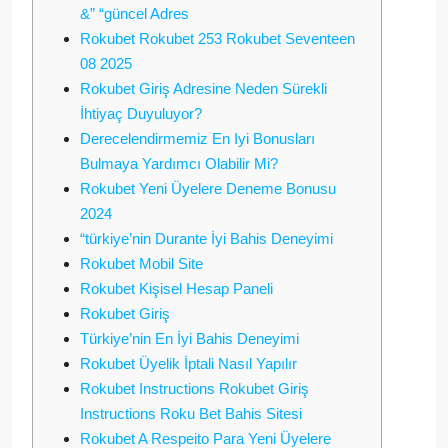
&” “güncel Adres
Rokubet Rokubet 253 Rokubet Seventeen
08 2025
Rokubet Giriş Adresine Neden Sürekli
İhtiyaç Duyuluyor?
Derecelendirmemiz En Iyi Bonusları
Bulmaya Yardımcı Olabilir Mi?
Rokubet Yeni Üyelere Deneme Bonusu
2024
“türkiye’nin Durante İyi Bahis Deneyimi
Rokubet Mobil Site
Rokubet Kişisel Hesap Paneli
Rokubet Giriş
Türkiye’nin En İyi Bahis Deneyimi
Rokubet Üyelik İptali Nasıl Yapılır
Rokubet Instructions Rokubet Giriş
Instructions Roku Bet Bahis Sitesi
Rokubet A Respeito Para Yeni Üyelere