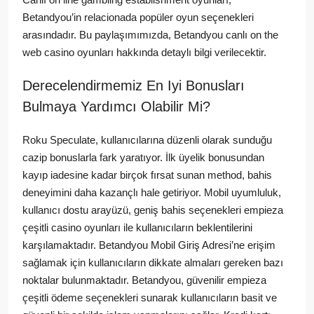
Betandyou’in relacionada popüler oyun seçenekleri
arasındadır. Bu paylaşımımızda, Betandyou canlı on the
web casino oyunları hakkında detaylı bilgi verilecektir.
Derecelendirmemiz En Iyi Bonusları
Bulmaya Yardımcı Olabilir Mi?
Roku Speculate, kullanıcılarına düzenli olarak sunduğu
cazip bonuslarla fark yaratıyor. İlk üyelik bonusundan
kayıp iadesine kadar birçok fırsat sunan method, bahis
deneyimini daha kazançlı hale getiriyor. Mobil uyumluluk,
kullanıcı dostu arayüzü, geniş bahis seçenekleri empieza
çeşitli casino oyunları ile kullanıcıların beklentilerini
karşılamaktadır. Betandyou Mobil Giriş Adresi’ne erişim
sağlamak için kullanıcıların dikkate almaları gereken bazı
noktalar bulunmaktadır. Betandyou, güvenilir empieza
çeşitli ödeme seçenekleri sunarak kullanıcıların basit ve