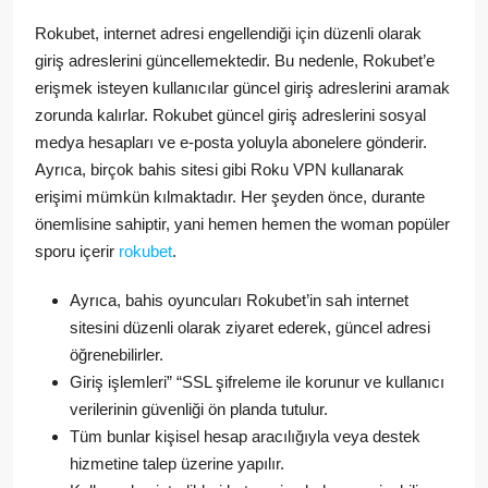
Rokubet, internet adresi engellendiği için düzenli olarak
giriş adreslerini güncellemektedir. Bu nedenle, Rokubet’e
erişmek isteyen kullanıcılar güncel giriş adreslerini aramak
zorunda kalırlar. Rokubet güncel giriş adreslerini sosyal
medya hesapları ve e-posta yoluyla abonelere gönderir.
Ayrıca, birçok bahis sitesi gibi Roku VPN kullanarak
erişimi mümkün kılmaktadır. Her şeyden önce, durante
önemlisine sahiptir, yani hemen hemen the woman popüler
sporu içerir
rokubet
.
Ayrıca, bahis oyuncuları Rokubet’in sah internet
sitesini düzenli olarak ziyaret ederek, güncel adresi
öğrenebilirler.
Giriş işlemleri” “SSL şifreleme ile korunur ve kullanıcı
verilerinin güvenliği ön planda tutulur.
Tüm bunlar kişisel hesap aracılığıyla veya destek
hizmetine talep üzerine yapılır.