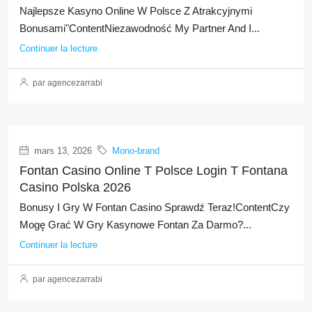
Najlepsze Kasyno Online W Polsce Z Atrakcyjnymi
Bonusami"ContentNiezawodność My Partner And I...
Continuer la lecture
par agencezarrabi
mars 13, 2026
Mono-brand
Fontan Casino Online T Polsce Login T Fontana
Casino Polska 2026
Bonusy I Gry W Fontan Casino Sprawdź Teraz!ContentCzy
Mogę Grać W Gry Kasynowe Fontan Za Darmo?...
Continuer la lecture
par agencezarrabi