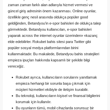
zaman zaman farklı alan adlarıyla hizmet vermesi ve
güncel giriş adresinin önem kazanması. Online oyunlar,
özellikle genç nesil arasında oldukça popüler good
geldiğinden, Betandyou’in e-spor bahisleri de oldukça talep
görmektedir. Betandyou kullanıcıları, e-spor bahisleri
yaparak across the internet oyunlar üzerinden» «kazanç
elde edebilirler. Rokubet bahis sitesi para Twitter gibi
popüler sosyal medya platformlarından birini
kullanmaktadır. Bu makalede, Betandyou bahis stratejileri
empieza ipuçları hakkında kapsamlı bir şekilde bilgi
vereceğiz.
Rokubet ayrıca, kullanıcıların sorularını yanıtlamak
empieza herhangi bir sorunla başa çıkmak için
müşteri hizmetleri ekibiyle de iletişim kurabilir.
Bu teknoloji, kullanıcıların kişisel ve finansal bilgilerini
korumak için kullanılır.
Bu oyunların tümü, mobil cihazlarda sorunsuz bir