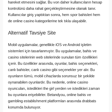
hareket etmesini sağlar. Bu von daher kullanıcıların hesap
kontrolünü daha rahat gerçekleştirmesine olanak tanır.
Kullanıcılar giriş yaptıktan sonra, hem spor bahisleri hem
de online casino kategorilerine tek tıkla ulaşabilir.
Alternatif Tavsiye Site
Mobil uygulamalar, genellikle iOS ve Android işletim
sistemleri için tasarlanmıştır. Bu uygulamalar, bahis ve
casino sitelerinin web sitelerinde sunulan tüm özellikleri
içerir. Bu özellikler arasında, oyunlar, bahis seçenekleri,
canlı bahisler, canlı casino gibi seçenekler yer alır. Bu
oyunların tümü, mobil cihazlarda sorunsuz bir şekilde
oynanabilen oyunlardır. Bu nedenle, online casino
oyuncuları, istedikleri the girl yerden ve istedikleri zaman
bu oyunlara erişebilirler. Betandyou, online bahis ve
gambling establishment platformları arasında drabbats
konumda bulunuyor.