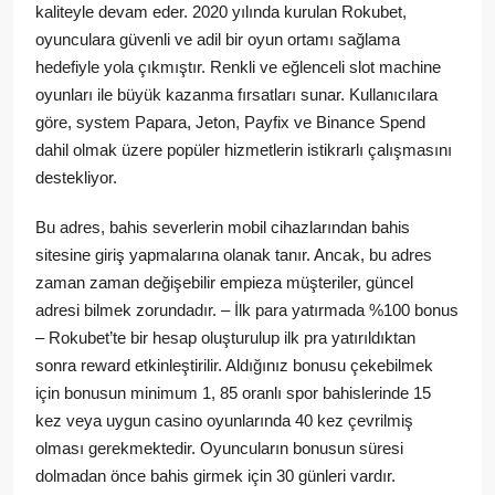
kaliteyle devam eder. 2020 yılında kurulan Rokubet,
oyunculara güvenli ve adil bir oyun ortamı sağlama
hedefiyle yola çıkmıştır. Renkli ve eğlenceli slot machine
oyunları ile büyük kazanma fırsatları sunar. Kullanıcılara
göre, system Papara, Jeton, Payfix ve Binance Spend
dahil olmak üzere popüler hizmetlerin istikrarlı çalışmasını
destekliyor.
Bu adres, bahis severlerin mobil cihazlarından bahis
sitesine giriş yapmalarına olanak tanır. Ancak, bu adres
zaman zaman değişebilir empieza müşteriler, güncel
adresi bilmek zorundadır. – İlk para yatırmada %100 bonus
– Rokubet’te bir hesap oluşturulup ilk pra yatırıldıktan
sonra reward etkinleştirilir. Aldığınız bonusu çekebilmek
için bonusun minimum 1, 85 oranlı spor bahislerinde 15
kez veya uygun casino oyunlarında 40 kez çevrilmiş
olması gerekmektedir. Oyuncuların bonusun süresi
dolmadan önce bahis girmek için 30 günleri vardır.