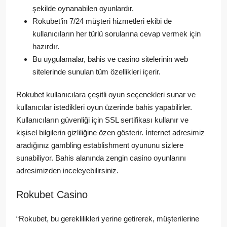
şekilde oynanabilen oyunlardır.
Rokubet’in 7/24 müşteri hizmetleri ekibi de
kullanıcıların her türlü sorularına cevap vermek için
hazırdır.
Bu uygulamalar, bahis ve casino sitelerinin web
sitelerinde sunulan tüm özellikleri içerir.
Rokubet kullanıcılara çeşitli oyun seçenekleri sunar ve
kullanıcılar istedikleri oyun üzerinde bahis yapabilirler.
Kullanıcıların güvenliği için SSL sertifikası kullanır ve
kişisel bilgilerin gizliliğine özen gösterir. İnternet adresimiz
aradığınız gambling establishment oyununu sizlere
sunabiliyor. Bahis alanında zengin casino oyunlarını
adresimizden inceleyebilirsiniz.
Rokubet Casino
“Rokubet, bu gereklilikleri yerine getirerek, müşterilerine