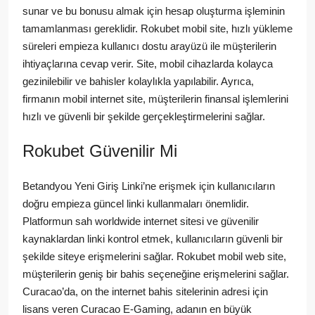
sunar ve bu bonusu almak için hesap oluşturma işleminin
tamamlanması gereklidir. Rokubet mobil site, hızlı yükleme
süreleri empieza kullanıcı dostu arayüzü ile müşterilerin
ihtiyaçlarına cevap verir. Site, mobil cihazlarda kolayca
gezinilebilir ve bahisler kolaylıkla yapılabilir. Ayrıca,
firmanın mobil internet site, müşterilerin finansal işlemlerini
hızlı ve güvenli bir şekilde gerçekleştirmelerini sağlar.
Rokubet Güvenilir Mi
Betandyou Yeni Giriş Linki’ne erişmek için kullanıcıların
doğru empieza güncel linki kullanmaları önemlidir.
Platformun sah worldwide internet sitesi ve güvenilir
kaynaklardan linki kontrol etmek, kullanıcıların güvenli bir
şekilde siteye erişmelerini sağlar. Rokubet mobil web site,
müşterilerin geniş bir bahis seçeneğine erişmelerini sağlar.
Curacao’da, on the internet bahis sitelerinin adresi için
lisans veren Curacao E-Gaming, adanın en büyük