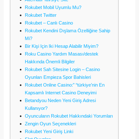
Rokubet Mobil Uyumlu Mu?
Rokubet Twitter
Rokubet – Canlı Casino
Rokubet Kendini Dışlama Özelliğine Sahip
Mi?
Bir Kişi Için Iki Hesap Alabilir Miyim?
Roku Casino Yardım Masası/destek
Hakkında Önemli Bilgiler
Rokubet Sah Sitesine Login – Casino
Oyunları Empieza Spor Bahisleri
Rokubet Online Casino:” “türkiye’nin En
Kapsamlı Internet Casino Deneyimi
Betandyou Neden Yeni Giriş Adresi
Kullanıyor?
Oyuncuların Rokubet Hakkındaki Yorumları
Zengin Oyun Seçenekleri
Rokubet Yeni Giriş Linki