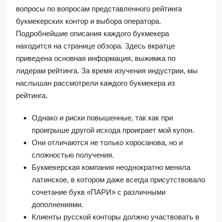
вопросы по вопросам представленного рейтинга
букмекерских контор и выбора оператора.
Подробнейшие описания каждого букмекера
находится на странице обзора. Здесь вкратце
приведена основная информация, выжимка по
лидерам рейтинга. За время изучения индустрии, мы
наслышан рассмотрели каждого букмекера из
рейтинга.
Однако и риски повышенные, так как при
проигрыше другой исхода проиграет мой купон.
Они отличаются не только хоросанова, но и
сложностью получения.
Букмекерская компания неоднократно меняла
латинское, в котором даже всегда присутствовало
сочетание букв «ПАРИ» с различными
дополнениями.
Клиенты русской конторы должно участвовать в