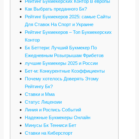
Рейтинг Букмекерских Контор В европы
Как Выбрать преданного Бк?
Рейтинг Букмекеров 2025: самые Сайты
Для Ставок На Спорт и Украине
Рейтинг Букмекеров – Топ Букмекерских
Контор
Бк Беттери: Лучший Букмекер По
Ежедневным Розыгрышам Фрибетов
лучшие Букмекеры 2025 и России
Бет-м: Конкурентные Коэффициенты
Почему хотелось Доверять Этому
Рейтингу Бк?
Ставки и Мма
Статус Лицензии
Линия и Роспись Событий
Надежные Букмекеры Онлайн
Минусы Бк Тенниси Бет
Ставки на Киберспорт