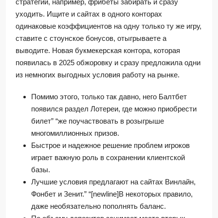
стратегии, например, фрибеты забирать и сразу
уходить. Ищите и сайтах в одного конторах
одинаковые коэффициентов на одну только ту же игру,
ставите с стоунское бонусов, отыгрываете а
выводите. Новая букмекерская контора, которая
появилась в 2025 обжоровку и сразу предложила одни
из немногих выгодных условия работу на рынке.
Помимо этого, только так давно, него Балтбет
появился раздел Лотереи, где можно приобрести
билет” “же поучаствовать в розыгрыше
многомиллионных призов.
Быстрое и надежное решение проблем игроков
играет важную роль в сохранении клиентской
базы.
Лучшие условия предлагают на сайтах Винлайн,
Фонбет и Зенит.” “[newline]В некоторых правило,
даже необязательно пополнять баланс.