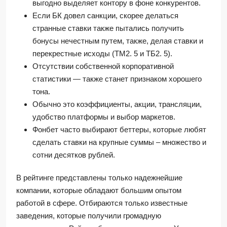
выгодно выделяет контору в фоне конкурентов.
Если БК довел санкции, скорее делаться
странные ставки также пытались получить
бонусы нечестным путем, также, делая ставки и
перекрестные исходы (ТМ2. 5 и ТБ2. 5).
Отсутствии собственной корпоративной
статистики — также станет признаком хорошего
тона.
Обычно это коэффициенты, акции, трансляции,
удобство платформы и выбор маркетов.
Фонбет часто выбирают беттеры, которые любят
сделать ставки на крупные суммы – множество и
сотни десятков рублей.
В рейтинге представлены только надежнейшие
компании, которые обладают большим опытом
работой в сфере. Отбираются только известные
заведения, которые получили громадную