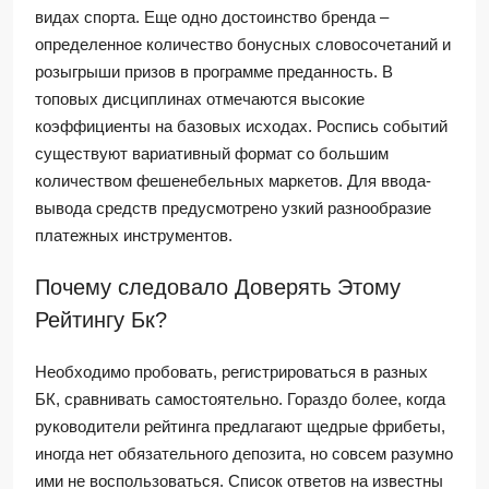
видах спорта. Еще одно достоинство бренда –
определенное количество бонусных словосочетаний и
розыгрыши призов в программе преданность. В
топовых дисциплинах отмечаются высокие
коэффициенты на базовых исходах. Роспись событий
существуют вариативный формат со большим
количеством фешенебельных маркетов. Для ввода-
вывода средств предусмотрено узкий разнообразие
платежных инструментов.
Почему следовало Доверять Этому
Рейтингу Бк?
Необходимо пробовать, регистрироваться в разных
БК, сравнивать самостоятельно. Гораздо более, когда
руководители рейтинга предлагают щедрые фрибеты,
иногда нет обязательного депозита, но совсем разумно
ими не воспользоваться. Список ответов на известны