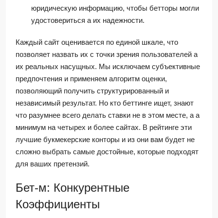
юридическую информацию, чтобы бетторы могли
удостовериться а их надежности.
Каждый сайт оценивается по единой шкале, что
позволяет назвать их с точки зрения пользователей а
их реальных насущных. Мы исключаем субъективные
предпочтения и применяем алгоритм оценки,
позволяющий получить структурированный и
независимый результат. Но кто беттинге ищет, знают
что разумнее всего делать ставки не в этом месте, а а
минимум на четырех и более сайтах. В рейтинге эти
лучшие букмекерские конторы и из они вам будет не
сложно выбрать самые достойные, которые подходят
для ваших претензий.
Бет-м: Конкурентные
Коэффициенты