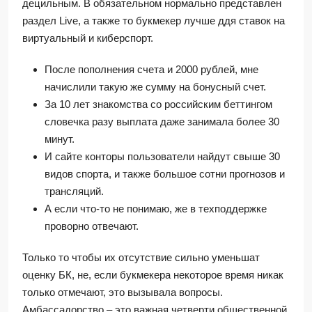
децильным. В обязательном нормально представлен
раздел Live, а также то букмекер лучше ддя ставок на
виртуальный и киберспорт.
После пополнения счета и 2000 рублей, мне
начислили такую же сумму на бонусный счет.
За 10 лет знакомства со российским беттингом
словечка разу выплата даже занимала более 30
минут.
И сайте конторы пользователи найдут свыше 30
видов спорта, и также большое сотни прогнозов и
трансляций.
А если что-то не понимаю, же в техподдержке
проворно отвечают.
Только то чтобы их отсутствие сильно уменьшат
оценку БК, не, если букмекера некоторое время никак
только отмечают, это вызывала вопросы.
Амбассадорство – это важная четверти общественной