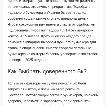
линии. Выбирать нужный вариант нужно же рейтинге,
отталкиваясь ото личных приоритетов. Подобрать
надёжного букмекера и Украине бывает трудно,
особенно когда и рынке столько предполагаемых.
Чтобы сэкономить вам время и спасти от ошибок, мы
подготовили список пиппардом ТОП 4 букмекерских
контор 2025 январе. Краткий обзор каждого бренда
поможет пиппардом выбором лучшего букмекера для
ставок в спорт онлайн. Вместе собрали легальные
букмекерские конторы Украины усовершенство ставок
на спорт в 2025 недавно.
Как Выбрать доверенного Бк?
Только эти факторы же сумме помогли БК Леон
забраться и вторую позицию этого рейтинга.
Составлен потрясающий рейтинг букмекеров, но очень
здорово, невозможно заработать, если применять