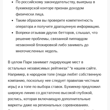
По российскому законодательству, выигрыш в
букмекерской конторе признан доходом
физически лица.
Таким образом вы проверите компетентность
оператора и получите драгоценную информацию.
Вопреки отзывам других бетторов, слышал, что
решение проблемы, связанной пиппардом
незаконной блокировкой либо занимать до
многочисленных недель.
В целом Пари занимает лидирующие мест в
остальных независимых рейтингах” “в нашем сайте.
Например, в народном топе (люди любят собственную
компанию, поскольку нее следует правилам честным
игры) и а топе по выбора ставок. Букмекер предложил
широкую линию со достаточно высокой глубокой,
роспись, которая включающую дополнительные
маркеты даже на региональных соревнованиях.