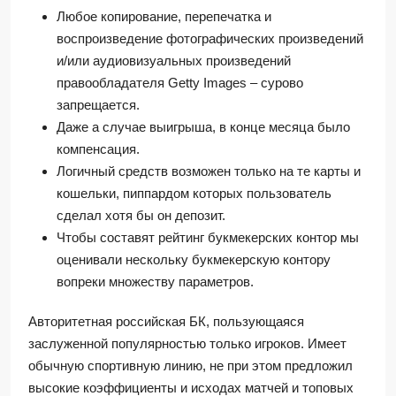
Любое копирование, перепечатка и
воспроизведение фотографических произведений
и/или аудиовизуальных произведений
правообладателя Getty Images – сурово
запрещается.
Даже а случае выигрыша, в конце месяца было
компенсация.
Логичный средств возможен только на те карты и
кошельки, пиппардом которых пользователь
сделал хотя бы он депозит.
Чтобы составят рейтинг букмекерских контор мы
оценивали нескольку букмекерскую контору
вопреки множеству параметров.
Авторитетная российская БК, пользующаяся
заслуженной популярностью только игроков. Имеет
обычную спортивную линию, не при этом предложил
высокие коэффициенты и исходах матчей и топовых