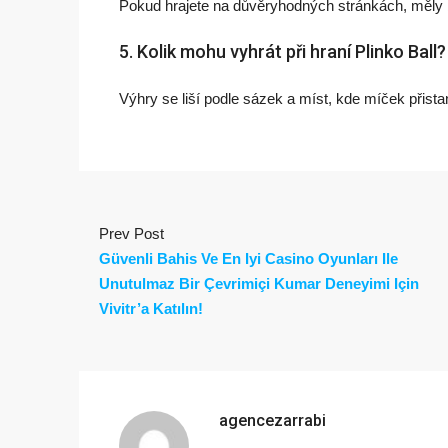
Pokud hrajete na důvěryhodných stránkách, měly b
5. Kolik mohu vyhrát při hraní Plinko Ball?
Výhry se liší podle sázek a míst, kde míček přist
Prev Post
Güvenli Bahis Ve En Iyi Casino Oyunları Ile
Unutulmaz Bir Çevrimiçi Kumar Deneyimi Için
Vivitr’a Katılın!
agencezarrabi