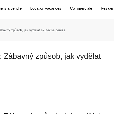
iens à vendre
Location vacances
Commerciale
Résident
ábavný způsob, jak vydělat skutečné peníze
: Zábavný způsob, jak vydělat