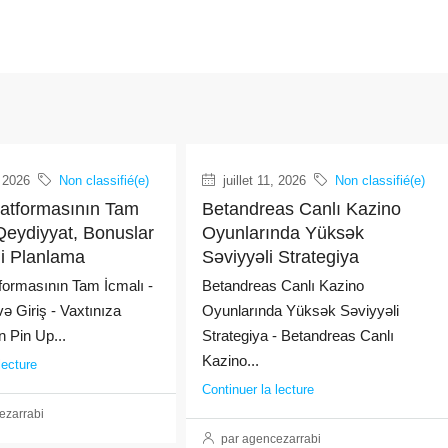
, 2026
Non classifié(e)
juillet 11, 2026
Non classifié(e)
latformasının Tam
Betandreas Canlı Kazino
Qeydiyyat, Bonuslar
Oyunlarında Yüksək
ji Planlama
Səviyyəli Strategiya
formasının Tam İcmalı -
Betandreas Canlı Kazino
ə Giriş - Vaxtınıza
Oyunlarında Yüksək Səviyyəli
 Pin Up...
Strategiya - Betandreas Canlı
Kazino...
lecture
Continuer la lecture
ezarrabi
par agencezarrabi