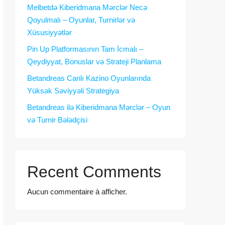
Melbetdə Kiberidmana Mərclər Necə
Qoyulmalı – Oyunlar, Turnirlər və
Xüsusiyyətlər
Pin Up Platformasının Tam İcmalı –
Qeydiyyat, Bonuslar və Strateji Planlama
Betandreas Canlı Kazino Oyunlarında
Yüksək Səviyyəli Strategiya
Betandreas ilə Kiberidmana Mərclər – Oyun
və Turnir Bələdçisi
Recent Comments
Aucun commentaire à afficher.