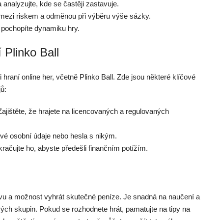
 analyzujte, kde se častěji zastavuje.
mezi riskem a odměnou při výběru výše sázky.
e pochopíte dynamiku hry.
 Plinko Ball
 hraní online her, včetně Plinko Ball. Zde jsou některé klíčové
ů:
ajištěte, že hrajete na licencovaných a regulovaných
své osobní údaje nebo hesla s nikým.
račujte ho, abyste předešli finančním potížím.
ábavu a možnost vyhrát skutečné peníze. Je snadná na naučení a
vých skupin. Pokud se rozhodnete hrát, pamatujte na tipy na