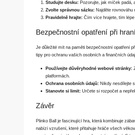
Studujte desku:
Pozorujte, jak míček padá, a
Zvolte správnou sázku:
Najděte rovnováhu 
Pravidelně hrajte:
Čím více hrajete, tím lép
Bezpečnostní opatření při hraní
Je důležité mít na paměti bezpečnostní opatření při
tipy pro ochranu vašich osobních a finančních údaj
Používejte důvěryhodné webové stránky:
Z
platformách.
Ochrana osobních údajů:
Nikdy nesdílejte 
Stanovte si limit:
Určete si rozpočet a nepřek
Závěr
Plinko Ball je fascinující hra, která kombinuje z
nabízí vzrušení, které přitahuje hráče všech věko