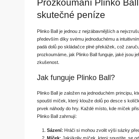
Prozkoumání Plinko Ball
skutečné peníze
Plinko Ball je jednou z nejzábavnějších a nejvzruš
především díky svému jednoduchému a intuitivnímu
padá dolů po skládačce plné překážek, což zaruč
prozkoumáme, jak Plinko Ball funguje, jaké jsou 
zkušenost.
Jak funguje Plinko Ball?
Plinko Ball je založen na jednoduchém principu, kt
spouští míček, který klouže dolů po desce s kolíč
prvek náhody do hry. Každé místo, kde míček přis
Plinko Ball zahrnují:
Sázení:
Hráči si mohou zvolit výši sázky pře
Míček:
Jakýkoliv míček, který spustíte, se od