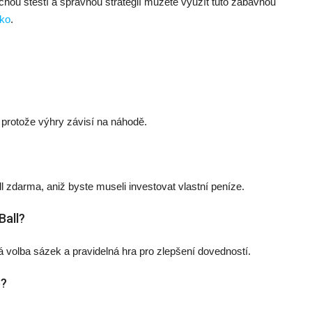
chou štěstí a správnou strategií můžete využít tuto zábavnou
nko
.
, protože výhry závisí na náhodě.
l zdarma, aniž byste museli investovat vlastní peníze.
Ball?
 volba sázek a pravidelná hra pro zlepšení dovedností.
é?