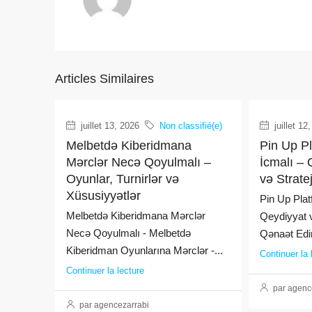
Articles Similaires
juillet 13, 2026
Non classifié(e)
juillet 12
Melbetdə Kiberidmana
Pin Up P
Mərclər Necə Qoyulmalı –
İcmalı – 
Oyunlar, Turnirlər və
və Strate
Xüsusiyyətlər
Pin Up Plat
Melbetdə Kiberidmana Mərclər
Qeydiyyat v
Necə Qoyulmalı - Melbetdə
Qənaət Edin
Kiberidman Oyunlarına Mərclər -...
Continuer la 
Continuer la lecture
par agenc
par agencezarrabi