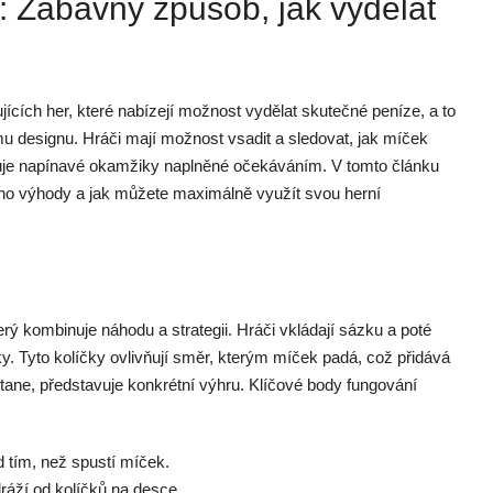
: Zábavný způsob, jak vydělat
ujících her, které nabízejí možnost vydělat skutečné peníze, a to
 designu. Hráči mají možnost vsadit a sledovat, jak míček
uje napínavé okamžiky naplněné očekáváním. V tomto článku
jeho výhody a jak můžete maximálně využít svou herní
erý kombinuje náhodu a strategii. Hráči vkládají sázku a poté
ky. Tyto kolíčky ovlivňují směr, kterým míček padá, což přidává
tane, představuje konkrétní výhru. Klíčové body fungování
d tím, než spustí míček.
ráží od kolíčků na desce.