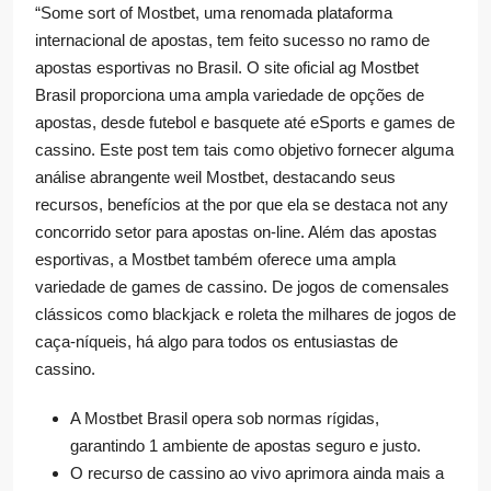
“Some sort of Mostbet, uma renomada plataforma
internacional de apostas, tem feito sucesso no ramo de
apostas esportivas no Brasil. O site oficial ag Mostbet
Brasil proporciona uma ampla variedade de opções de
apostas, desde futebol e basquete até eSports e games de
cassino. Este post tem tais como objetivo fornecer alguma
análise abrangente weil Mostbet, destacando seus
recursos, benefícios at the por que ela se destaca not any
concorrido setor para apostas on-line. Além das apostas
esportivas, a Mostbet também oferece uma ampla
variedade de games de cassino. De jogos de comensales
clássicos como blackjack e roleta the milhares de jogos de
caça-níqueis, há algo para todos os entusiastas de
cassino.
A Mostbet Brasil opera sob normas rígidas,
garantindo 1 ambiente de apostas seguro e justo.
O recurso de cassino ao vivo aprimora ainda mais a