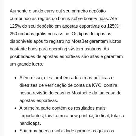
Aumente o saldo carry out seu primeiro depósito
cumprindo as regras do bônus sobre boas-vindas. Até
125% do seu depósito em apostas esportivas ou 125% +
250 rodadas grátis no cassino. Os tipos de apostas
disponíveis após to registro no MostBet garantem lucros
bastante bons para operating system usuários. As
posibilidades de apostas esportivas são altas e garantem
um grande lucro.
Além disso, eles também aderem às políticas e
diretrizes de verificação de conta da KYC, confira
nossa revisão do cassino Mostbet e da tua casa de
apostas esportivas.
A primeira parte contém os resultados mais
importantes, tais como a new pontuação final, totais e
handicaps.
Sua muy buena usabilidade garante os quais os