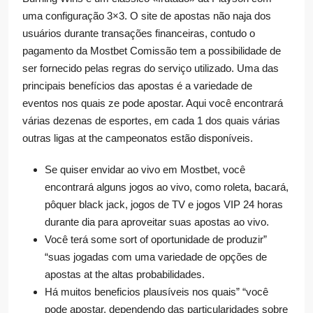
uma configuração 3×3. O site de apostas não naja dos
usuários durante transações financeiras, contudo o
pagamento da Mostbet Comissão tem a possibilidade de
ser fornecido pelas regras do serviço utilizado. Uma das
principais benefícios das apostas é a variedade de
eventos nos quais ze pode apostar. Aqui você encontrará
várias dezenas de esportes, em cada 1 dos quais várias
outras ligas at the campeonatos estão disponíveis.
Se quiser envidar ao vivo em Mostbet, você
encontrará alguns jogos ao vivo, como roleta, bacará,
pôquer black jack, jogos de TV e jogos VIP 24 horas
durante dia para aproveitar suas apostas ao vivo.
Você terá some sort of oportunidade de produzir”
“suas jogadas com uma variedade de opções de
apostas at the altas probabilidades.
Há muitos beneficios plausíveis nos quais” “você
pode apostar, dependendo das particularidades sobre