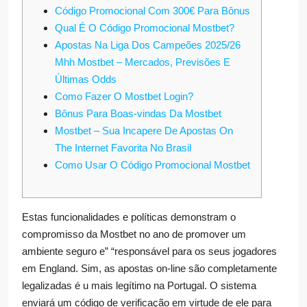
Código Promocional Com 300€ Para Bônus
Qual É O Código Promocional Mostbet?
Apostas Na Liga Dos Campeões 2025/26
Mhh Mostbet – Mercados, Previsões E
Últimas Odds
Como Fazer O Mostbet Login?
Bônus Para Boas-vindas Da Mostbet
Mostbet – Sua Incapere De Apostas On
The Internet Favorita No Brasil
Como Usar O Código Promocional Mostbet
Estas funcionalidades e políticas demonstram o
compromisso da Mostbet no ano de promover um
ambiente seguro e” “responsável para os seus jogadores
em England. Sim, as apostas on-line são completamente
legalizadas é u mais legítimo na Portugal. O sistema
enviará um código de verificação em virtude de ele para