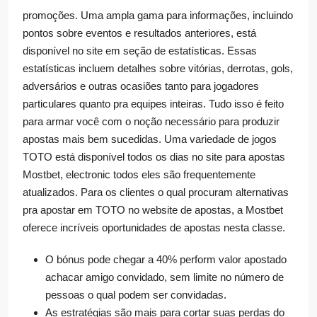
promoções. Uma ampla gama para informações, incluindo
pontos sobre eventos e resultados anteriores, está
disponível no site em seção de estatísticas. Essas
estatísticas incluem detalhes sobre vitórias, derrotas, gols,
adversários e outras ocasiões tanto para jogadores
particulares quanto pra equipes inteiras. Tudo isso é feito
para armar você com o noção necessário para produzir
apostas mais bem sucedidas. Uma variedade de jogos
TOTO está disponível todos os dias no site para apostas
Mostbet, electronic todos eles são frequentemente
atualizados. Para os clientes o qual procuram alternativas
pra apostar em TOTO no website de apostas, a Mostbet
oferece incríveis oportunidades de apostas nesta classe.
O bónus pode chegar a 40% perform valor apostado
achacar amigo convidado, sem limite no número de
pessoas o qual podem ser convidadas.
As estratégias são mais para cortar suas perdas do