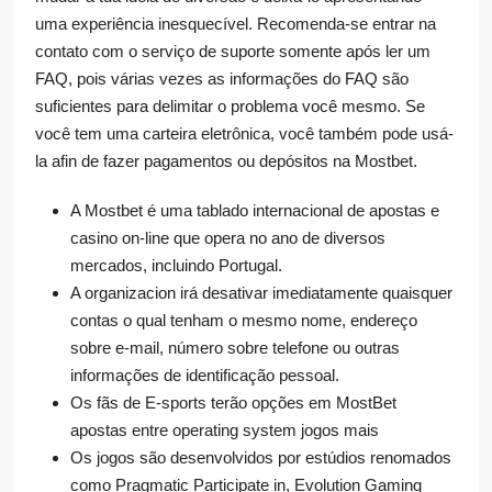
uma experiência inesquecível. Recomenda-se entrar na
contato com o serviço de suporte somente após ler um
FAQ, pois várias vezes as informações do FAQ são
suficientes para delimitar o problema você mesmo. Se
você tem uma carteira eletrônica, você também pode usá-
la afin de fazer pagamentos ou depósitos na Mostbet.
A Mostbet é uma tablado internacional de apostas e
casino on-line que opera no ano de diversos
mercados, incluindo Portugal.
A organizacion irá desativar imediatamente quaisquer
contas o qual tenham o mesmo nome, endereço
sobre e-mail, número sobre telefone ou outras
informações de identificação pessoal.
Os fãs de E-sports terão opções em MostBet
apostas entre operating system jogos mais
Os jogos são desenvolvidos por estúdios renomados
como Pragmatic Participate in, Evolution Gaming