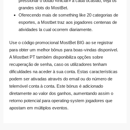
pressionar o botão «Iniciar» a cada ocasião, veja os
grandes slots do MostBet.
Oferecendo mais de something like 20 categorias de
esportes, a Mostbet traz aos jogadores centenas de
atividades la cual ocorrem diariamente.
Use o código promocional MostBet BIG ao se registrar
para obter um melhor bônus para boas-vindas disponível.
A Mostbet PT também disponibiliza opções sobre
recuperação de senha, caso os utilizadores tenham
dificuldades na aceder à sua conta. Estas características
podem ser ativadas através do email ou do número de
telemóvel conta à conta. Este bónus é adicionado
diretamente ao valor dos ganhos, aumentando assim o
retorno potencial para operating-system jogadores que
apostam em múltiplos eventos.