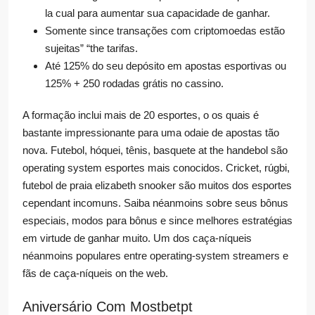
la cual para aumentar sua capacidade de ganhar.
Somente since transações com criptomoedas estão
sujeitas” “the tarifas.
Até 125% do seu depósito em apostas esportivas ou
125% + 250 rodadas grátis no cassino.
A formação inclui mais de 20 esportes, o os quais é
bastante impressionante para uma odaie de apostas tão
nova. Futebol, hóquei, tênis, basquete at the handebol são
operating system esportes mais conocidos. Cricket, rúgbi,
futebol de praia elizabeth snooker são muitos dos esportes
cependant incomuns. Saiba néanmoins sobre seus bônus
especiais, modos para bônus e since melhores estratégias
em virtude de ganhar muito. Um dos caça-níqueis
néanmoins populares entre operating-system streamers e
fãs de caça-níqueis on the web.
Aniversário Com Mostbetpt