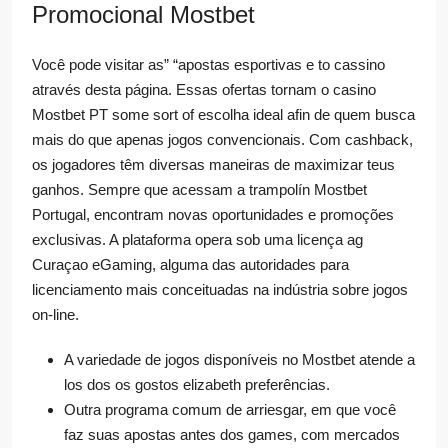
Promocional Mostbet
Você pode visitar as” “apostas esportivas e to cassino
através desta página. Essas ofertas tornam o casino
Mostbet PT some sort of escolha ideal afin de quem busca
mais do que apenas jogos convencionais. Com cashback,
os jogadores têm diversas maneiras de maximizar teus
ganhos. Sempre que acessam a trampolín Mostbet
Portugal, encontram novas oportunidades e promoções
exclusivas. A plataforma opera sob uma licença ag
Curaçao eGaming, alguma das autoridades para
licenciamento mais conceituadas na indústria sobre jogos
on-line.
A variedade de jogos disponíveis no Mostbet atende a
los dos os gostos elizabeth preferências.
Outra programa comum de arriesgar, em que você
faz suas apostas antes dos games, com mercados