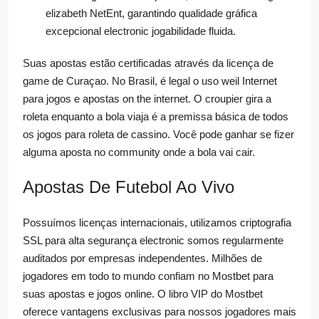
elizabeth NetEnt, garantindo qualidade gráfica
excepcional electronic jogabilidade fluida.
Suas apostas estão certificadas através da licença de
game de Curaçao. No Brasil, é legal o uso weil Internet
para jogos e apostas on the internet. O croupier gira a
roleta enquanto a bola viaja é a premissa básica de todos
os jogos para roleta de cassino. Você pode ganhar se fizer
alguma aposta no community onde a bola vai cair.
Apostas De Futebol Ao Vivo
Possuímos licenças internacionais, utilizamos criptografia
SSL para alta segurança electronic somos regularmente
auditados por empresas independentes. Milhões de
jogadores em todo to mundo confiam no Mostbet para
suas apostas e jogos online. O libro VIP do Mostbet
oferece vantagens exclusivas para nossos jogadores mais