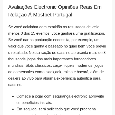
Avaliações Electronic Opiniões Reais Em
Relação À Mostbet Portugal
Se você adivinhar com exatidão os resultados de vello
menos 9 dos 15 eventos, você ganhará uma gratificación.
Se você dar na pontuação necessita, por exemplo, um
valor que você ganha é baseado no quão bem você previu
u resultado. Nossa seção de cassino apresenta mais de 3
thousands jogos dos mais importantes fornecedores
mundiais. Slots clássicos, caça-níqueis modernos, jogos
de comensales como blackjack, roleta e bacará, além de
dealers ao vivo para alguma experiência autêntica para
cassino.
Comece a jogar com segurança electronic aproveite
os benefícios iniciais.
Em seguida, será solicitado que você preencha