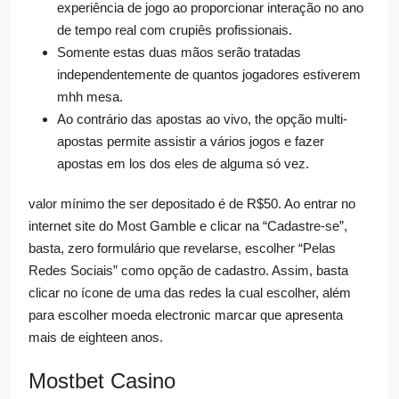
experiência de jogo ao proporcionar interação no ano
de tempo real com crupiês profissionais.
Somente estas duas mãos serão tratadas
independentemente de quantos jogadores estiverem
mhh mesa.
Ao contrário das apostas ao vivo, the opção multi-
apostas permite assistir a vários jogos e fazer
apostas em los dos eles de alguma só vez.
valor mínimo the ser depositado é de R$50. Ao entrar no
internet site do Most Gamble e clicar na “Cadastre-se”,
basta, zero formulário que revelarse, escolher “Pelas
Redes Sociais” como opção de cadastro. Assim, basta
clicar no ícone de uma das redes la cual escolher, além
para escolher moeda electronic marcar que apresenta
mais de eighteen anos.
Mostbet Casino