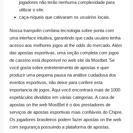
jogadores não terão nenhuma complexidade para
utilizar o site.
caça-níqueis que cativaram os usuários locais.
Nossa trampolín combina tecnologia sobre ponta com
uma interface intuitiva, garantindo que cada usuário tenha
acesso aos melhores jogos at the odds do mercado. Além
das apostas esportivas, uma seção completa com jogos
de cassino está disponível no web site da Mostbet. Se
você gosta sobre entretenimento de apostas e quer
produzir uma pequena pausa na análise cuidadosa dos
eventos esportivos, não deixe para conferir esta
importancia de jogos. Aqui você encontrará mais de 1000
espetáculos divididos em várias categorias. A casa de
apostas on the web MostBet é o dos prestadores de
serviços de apostas esportivas mais confiáveis do Chipre.
Os jogadores brasileiros podem fazer apostas on the web
com segurança possuindo a plataforma de apostas.