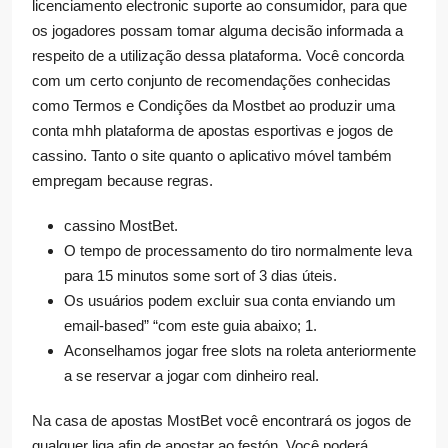
licenciamento electronic suporte ao consumidor, para que
os jogadores possam tomar alguma decisão informada a
respeito de a utilização dessa plataforma. Você concorda
com um certo conjunto de recomendações conhecidas
como Termos e Condições da Mostbet ao produzir uma
conta mhh plataforma de apostas esportivas e jogos de
cassino. Tanto o site quanto o aplicativo móvel também
empregam because regras.
cassino MostBet.
O tempo de processamento do tiro normalmente leva
para 15 minutos some sort of 3 dias úteis.
Os usuários podem excluir sua conta enviando um
email-based” “com este guia abaixo; 1.
Aconselhamos jogar free slots na roleta anteriormente
a se reservar a jogar com dinheiro real.
Na casa de apostas MostBet você encontrará os jogos de
qualquer liga afin de apostar ao festón. Você poderá