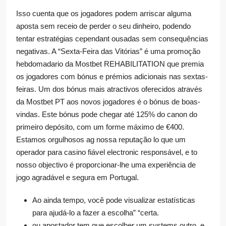
Isso cuenta que os jogadores podem arriscar alguma
aposta sem receio de perder o seu dinheiro, podendo
tentar estratégias cependant ousadas sem consequências
negativas. A “Sexta-Feira das Vitórias” é uma promoção
hebdomadario da Mostbet REHABILITATION que premia
os jogadores com bónus e prémios adicionais nas sextas-
feiras. Um dos bónus mais atractivos oferecidos através
da Mostbet PT aos novos jogadores é o bónus de boas-
vindas. Este bónus pode chegar até 125% do canon do
primeiro depósito, com um forme máximo de €400.
Estamos orgulhosos ag nossa reputação lo que um
operador para casino fiável electronic responsável, e to
nosso objectivo é proporcionar-lhe uma experiência de
jogo agradável e segura em Portugal.
Ao ainda tempo, você pode visualizar estatísticas
para ajudá-lo a fazer a escolha” “certa.
ou apostador tem que escolher um systems outro, e