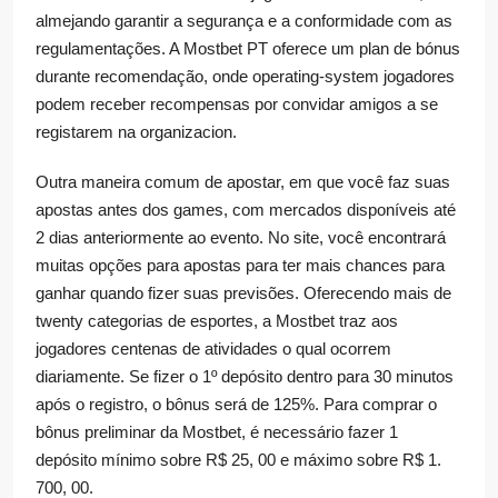
almejando garantir a segurança e a conformidade com as
regulamentações. A Mostbet PT oferece um plan de bónus
durante recomendação, onde operating-system jogadores
podem receber recompensas por convidar amigos a se
registarem na organizacion.
Outra maneira comum de apostar, em que você faz suas
apostas antes dos games, com mercados disponíveis até
2 dias anteriormente ao evento. No site, você encontrará
muitas opções para apostas para ter mais chances para
ganhar quando fizer suas previsões. Oferecendo mais de
twenty categorias de esportes, a Mostbet traz aos
jogadores centenas de atividades o qual ocorrem
diariamente. Se fizer o 1º depósito dentro para 30 minutos
após o registro, o bônus será de 125%. Para comprar o
bônus preliminar da Mostbet, é necessário fazer 1
depósito mínimo sobre R$ 25, 00 e máximo sobre R$ 1.
700, 00.