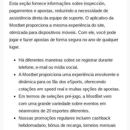
Esta seção fornece informações sobre inspección,
pagamentos e apostas, reduzindo a necessidade de
assistência direta da equipe de suporte. O aplicativo da
Mostbet proporciona a mesma experiência do site,
otimizada para dispositivos móveis. Com ele, você pode
jogar e fazer apostas de forma segura no ano de qualquer
lugar.
Há diferentes maneiras sobre se registrar durante
telefone, e-mail ou mídia social.
A Mostbet proporciona uma experiência envolvente e
dinâmica para os fãs dos eSports, oferecendo
cotações em speed real e muitas opções de apostas.
Em termos de seleções pré-jogo, a MostBet vem
com uma grande variedade sobre eventos em
néanmoins de 20 esportes diferentes.
Nossas promoções regulares incluem cashback
hebdomadario, bônus de recarga, torneios mensais