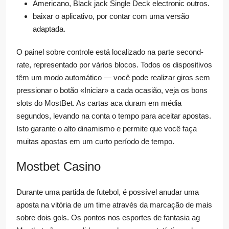
Americano, Black jack Single Deck electronic outros.
baixar o aplicativo, por contar com uma versão
adaptada.
O painel sobre controle está localizado na parte second-
rate, representado por vários blocos. Todos os dispositivos
têm um modo automático — você pode realizar giros sem
pressionar o botão «Iniciar» a cada ocasião, veja os bons
slots do MostBet. As cartas aca duram em média
segundos, levando na conta o tempo para aceitar apostas.
Isto garante o alto dinamismo e permite que você faça
muitas apostas em um curto período de tempo.
Mostbet Casino
Durante uma partida de futebol, é possível anudar uma
aposta na vitória de um time através da marcação de mais
sobre dois gols. Os pontos nos esportes de fantasia ag