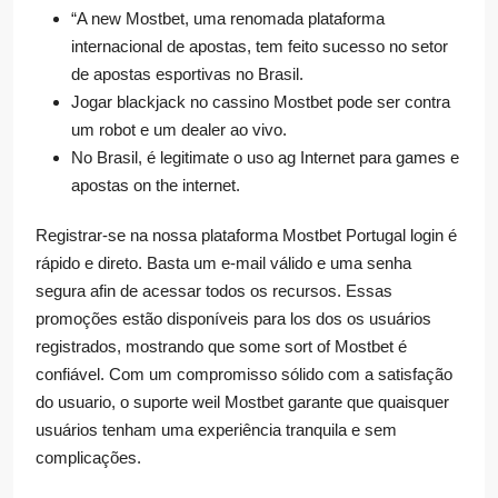
“A new Mostbet, uma renomada plataforma
internacional de apostas, tem feito sucesso no setor
de apostas esportivas no Brasil.
Jogar blackjack no cassino Mostbet pode ser contra
um robot e um dealer ao vivo.
No Brasil, é legitimate o uso ag Internet para games e
apostas on the internet.
Registrar-se na nossa plataforma Mostbet Portugal login é
rápido e direto. Basta um e-mail válido e uma senha
segura afin de acessar todos os recursos. Essas
promoções estão disponíveis para los dos os usuários
registrados, mostrando que some sort of Mostbet é
confiável. Com um compromisso sólido com a satisfação
do usuario, o suporte weil Mostbet garante que quaisquer
usuários tenham uma experiência tranquila e sem
complicações.