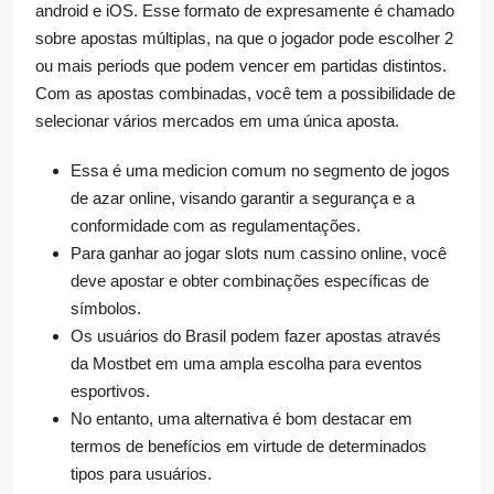
android e iOS. Esse formato de expresamente é chamado
sobre apostas múltiplas, na que o jogador pode escolher 2
ou mais periods que podem vencer em partidas distintos.
Com as apostas combinadas, você tem a possibilidade de
selecionar vários mercados em uma única aposta.
Essa é uma medicion comum no segmento de jogos
de azar online, visando garantir a segurança e a
conformidade com as regulamentações.
Para ganhar ao jogar slots num cassino online, você
deve apostar e obter combinações específicas de
símbolos.
Os usuários do Brasil podem fazer apostas através
da Mostbet em uma ampla escolha para eventos
esportivos.
No entanto, uma alternativa é bom destacar em
termos de benefícios em virtude de determinados
tipos para usuários.