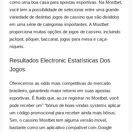
como uma boa casa para apostas esportivas. Na Mostbet,
você tem a possibilidade de selecionar entre uma grande
variedade de distintas jogos de cassino que são divididos
em uma série de categorias importantes. A Mostbet
proporciona muitas opções de jogos de cassino, incluindo
jackpot, pôquer, baccarat, jogos para mesa e caça-
níqueis.
Resultados Electronic Estatísticas Dos
Jogos
Oferecemos as odds mais competitivas do mercado
brasileiro, garantindo maior retorno em suas apostas
esportivas. É fluido que, ao ze registrar no Mostbet, você
pode receber um” “bônus de boas-vindas systems aplicar
um código promocional para receber ainda mais bônus.
Sim, o cassino Mostbet tem alguma versão móvel,
bastante como um aplicativo compatível com Google