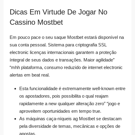
Dicas Em Virtude De Jogar No
Cassino Mostbet
Em pouco pace o seu saque Mostbet estará disponível na
sua conta pessoal. Sistema para criptografia SSL
electronic licenças internacionais garantem a proteção
íntegral de seus dados e transações. Maior agilidade”
“mhh plataforma, consumo reduzido de internet electronic
alertas em beat real.
Esta funcionalidade é extremamente well-known entre
os apostadores, pois possibilita o qual reajam
rapidamente a new qualquer alteração zero” “jogo e
aproveitem oportunidades em tempo true.
As máquinas caça-níqueis ag Mostbet se destacam
pela diversidade de temas, mecânicas e opções de
apostas.