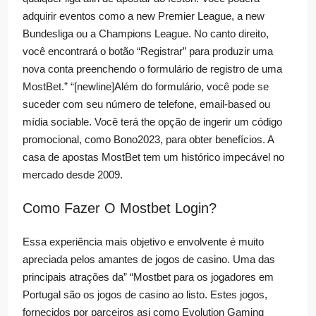
adquirir eventos como a new Premier League, a new
Bundesliga ou a Champions League. No canto direito,
você encontrará o botão “Registrar” para produzir uma
nova conta preenchendo o formulário de registro de uma
MostBet.” “[newline]Além do formulário, você pode se
suceder com seu número de telefone, email-based ou
mídia sociable. Você terá the opção de ingerir um código
promocional, como Bono2023, para obter benefícios. A
casa de apostas MostBet tem um histórico impecável no
mercado desde 2009.
Como Fazer O Mostbet Login?
Essa experiência mais objetivo e envolvente é muito
apreciada pelos amantes de jogos de casino. Uma das
principais atrações da” “Mostbet para os jogadores em
Portugal são os jogos de casino ao listo. Estes jogos,
fornecidos por parceiros asi como Evolution Gaming