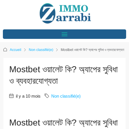
Accueil
Non classifié(e)
Mostbet ওয়ালেট কি? অ্যাপের সুবিধা ও ব্যবহারযোগ্যতা
Mostbet ওয়ালেট কি? অ্যাপের সুবিধা
ও ব্যবহারযোগ্যতা
il y a 10 mois
Non classifié(e)
Mostbet ওয়ালেট কি? অ্যাপের সুবিধা