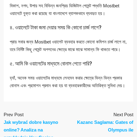
বিকাশ, নগদ, উপায় সহ বিভিন্ন জনপ্রিয় ডিজিটাল পেমেন্ট পদ্ধতি Mostbet
ওয়ালেটে যুক্ত করা রয়েছে যা বাংলাদেশে ব্যাপকভাবে ব্যবহৃত হয়।
৪. ওয়ালেটে টাকা জমা দেয়ার সময় কি কোনো চার্জ লাগে?
প্রায় সবার জন্য Mostbet ওয়ালেট ব্যবহার করতে কোনো কমিশন চার্জ লাগে না,
তবে নির্দিষ্ট কিছু পেমেন্ট অপশনের ক্ষেত্রে মাঝে মাঝে সামান্য ফি থাকতে পারে।
৫. আমি কি ওয়ালেটের মাধ্যমে বোনাস পেতে পারি?
হ্যাঁ, অনেক সময় ওয়ালেটের মাধ্যমে লেনদেন করার ক্ষেত্রে ভিন্ন ভিন্ন প্রকার
বোনাস এবং প্রমোশন প্রদান করা হয় যা ব্যবহারকারীদের অতিরিক্ত সুবিধা দেয়।
Prev Post
Next Post
Jak wybrać dobre kasyno
Kazanc Saglama: Gates of
online? Analiza na
Olympus ile