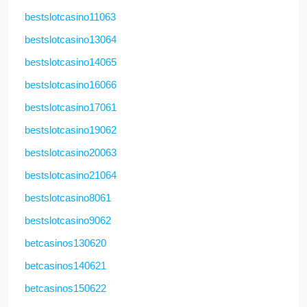
bestslotcasino11063
bestslotcasino13064
bestslotcasino14065
bestslotcasino16066
bestslotcasino17061
bestslotcasino19062
bestslotcasino20063
bestslotcasino21064
bestslotcasino8061
bestslotcasino9062
betcasinos130620
betcasinos140621
betcasinos150622