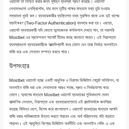
ওয়ালেট তা নিশ্চিত করার জন্য পূর্বাহ্ন ব্যবস্থা গ্রহণ করেছে। ওয়ালেট
লেনদেনগুলো এনক্রিপ্টেড, যার ফলে তৃতীয় পক্ষের মাধ্যমে তথ্য চুরি হওয়ার
সম্ভাবনা খুবই কম। ব্যবহারকারীর ব্যক্তিগত তথ্য সুরক্ষিত থাকে এবং দুই ধাপের
যাচাইকরণ (Two-Factor Authentication) ব্যবহার করা হয়। এছাড়া,
ওয়ালেট ব্যবহারকারী যদি কোনো সন্দেহজনক কার্যকলাপ দেখতে পান, তা সরাসরি
Mostbet এর প্রফেশনাল সাপোর্ট টিমের কাছে জানাতে পারেন। এই নিরাপত্তা
ব্যবস্থাগুলো ব্যবহারকারীকে আত্মবিশ্বাসী করে তোলে যেন তারা নির্ভয়ে অনলাইনে
বাজি ধরে এবং লেনদেন সম্পন্ন করতে পারে।
উপসংহার
Mostbet ওয়ালেট হচ্ছে একটি আধুনিক ও নিরাপদ ডিজিটাল পেমেন্ট সলিউশন, যা
অনলাইন বাজি ধরা এবং লেনদেনকে আরও সহজ, দ্রুত ও নির্ভরযোগ্য করে
তোলে। অ্যাপের মাধ্যমে Mostbet ওয়ালেট ব্যবহারের সুবিধাগুলো যেমন
তাত্ক্ষণিক লেনদেন, নিরাপত্তা এবং ব্যবহারযোগ্যতা এই প্ল্যাটফর্মকে জনপ্রিয়
করেছে বিভিন্ন দেশে, বিশেষ করে বাংলাদেশে। ওয়ালেট ব্যবহারের মাধ্যমে আপনি
বাজি ধরার অভিজ্ঞতাকে উন্নত করতে পারবেন এবং অর্থ পরিচালনায় গতি বাড়াতে
পারবেন। এই প্রযুক্তি বিশ্বের ডিজিটাল অর্থনীতি এবং অনলাইন গেমিং এ এক