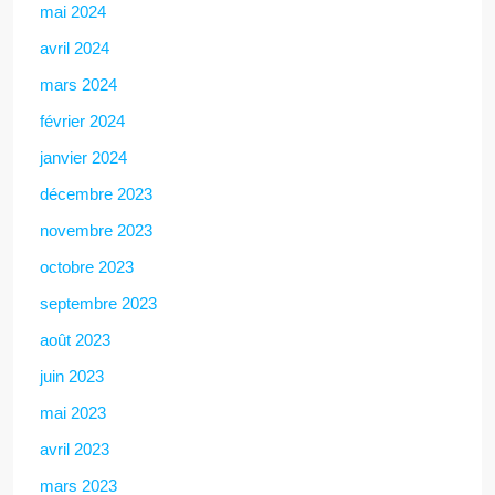
mai 2024
avril 2024
mars 2024
février 2024
janvier 2024
décembre 2023
novembre 2023
octobre 2023
septembre 2023
août 2023
juin 2023
mai 2023
avril 2023
mars 2023