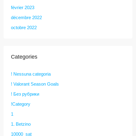
février 2023
décembre 2022
octobre 2022
Categories
! Nessuna categoria
! Valorant Season Goals
! Без рубрики
!Category
1
1. Betzino
10000_sat