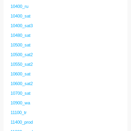
10400_ru
10400_sat
10400_sat3
10480_sat
10500_sat
10500_sat2
10550_sat2
10600_sat
10600_sat2
10700_sat
10900_wa
11100_tr
11400_prod