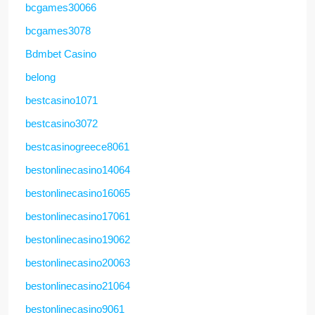
bcgames30066
bcgames3078
Bdmbet Casino
belong
bestcasino1071
bestcasino3072
bestcasinogreece8061
bestonlinecasino14064
bestonlinecasino16065
bestonlinecasino17061
bestonlinecasino19062
bestonlinecasino20063
bestonlinecasino21064
bestonlinecasino9061