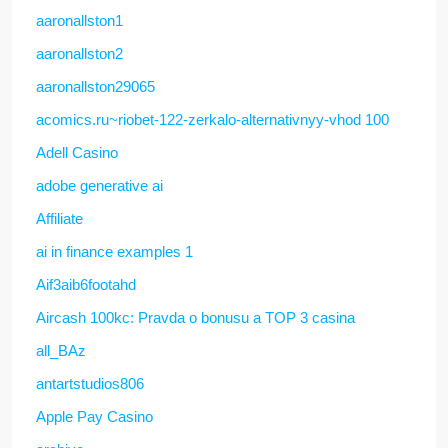
aaronallston1
aaronallston2
aaronallston29065
acomics.ru~riobet-122-zerkalo-alternativnyy-vhod 100
Adell Casino
adobe generative ai
Affiliate
ai in finance examples 1
Aif3aib6footahd
Aircash 100kc: Pravda o bonusu a TOP 3 casina
all_BAz
antartstudios806
Apple Pay Casino