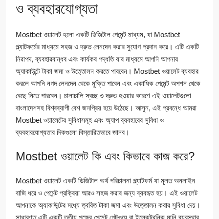
ও ব্যবহারযোগ্যতা
Mostbet ওয়ালেট হলো একটি ডিজিটাল পেমেন্ট মাধ্যম, যা Mostbet
প্ল্যাটফর্মের মাধ্যমে সহজ ও দ্রুত লেনদেন করার সুযোগ প্রদান করে। এটি একটি
নিরাপদ, ব্যবহারবান্ধব এবং কার্যকর পদ্ধতি যার মাধ্যমে আপনি আপনার
অ্যাকাউন্টে টাকা জমা ও উত্তোলন করতে পারবেন। Mostbet ওয়ালেট ব্যবহার
করলে আপনি নগদ লেনদেন থেকে মুক্তি পাবেন এবং একাধিক পেমেন্ট অপশন থেকে
বেছে নিতে পারবেন। চালাচালি স্বচ্ছ ও দ্রুত হওয়ার কারণে এই ওয়ালেটগুলো
বাংলাদেশসহ বিশ্বব্যাপী বেশ জনপ্রিয় হয়ে উঠেছে। আসুন, এই প্রবন্ধে আমরা
Mostbet ওয়ালেটের সুবিধাসমূহ এবং অ্যাপ ব্যবহারের সুবিধা ও
ব্যবহারযোগ্যতার দিকগুলো বিস্তারিতভাবে জানব।
Mostbet ওয়ালেট কি এবং কিভাবে কাজ করে?
Mostbet ওয়ালেট একটি ডিজিটাল অর্থ পরিচালনা প্ল্যাটফর্ম যা মূলত অনলাইন
বাজি ধরে ও পেমেন্ট প্রক্রিয়া আরও সহজ করার জন্য ব্যবহৃত হয়। এই ওয়ালেট
আপনাকে অ্যাকাউন্টের মধ্যে ত্বরিত টাকা জমা এবং উত্তোলন করার সুবিধা দেয়।
সাধারণত এটি একটি তৃতীয় পক্ষের পেমেন্ট গেটওয়ে বা ইলেকট্রনিক মানি ব্যবস্থার