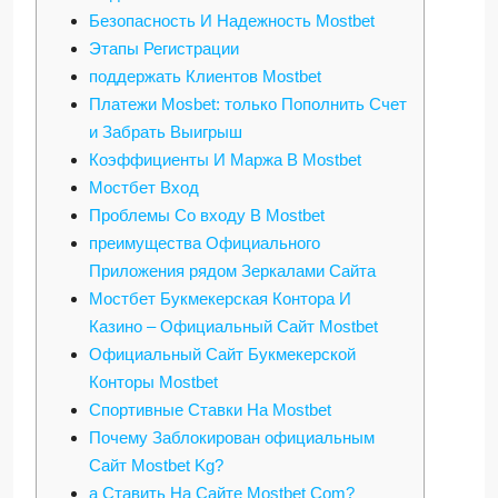
Безопасность И Надежность Mostbet
Этапы Регистрации
поддержать Клиентов Mostbet
Платежи Mosbet: только Пополнить Счет
и Забрать Выигрыш
Коэффициенты И Маржа В Mostbet
Мостбет Вход
Проблемы Со входу В Mostbet
преимущества Официального
Приложения рядом Зеркалами Сайта
Мостбет Букмекерская Контора И
Казино – Официальный Сайт Mostbet
Официальный Сайт Букмекерской
Конторы Mostbet
Спортивные Ставки На Mostbet
Почему Заблокирован официальным
Сайт Mostbet Kg?
а Ставить На Сайте Mostbet Com?