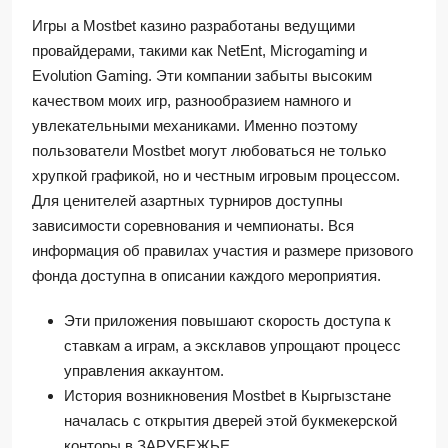
Игры а Mostbet казино разработаны ведущими
провайдерами, такими как NetEnt, Microgaming и
Evolution Gaming. Эти компании забыты высоким
качеством моих игр, разнообразием намного и
увлекательными механиками. Именно поэтому
пользователи Mostbet могут любоваться не только
хрупкой графикой, но и честным игровым процессом.
Для ценителей азартных турниров доступны
зависимости соревнования и чемпионаты. Вся
информация об правилах участия и размере призового
фонда доступна в описании каждого мероприятия.
Эти приложения повышают скорость доступа к
ставкам а играм, а эксклавов упрощают процесс
управления аккаунтом.
История возникновения Mostbet в Кыргызстане
началась с открытия дверей этой букмекерской
конторы в ЗАРУБЕЖЬЕ.