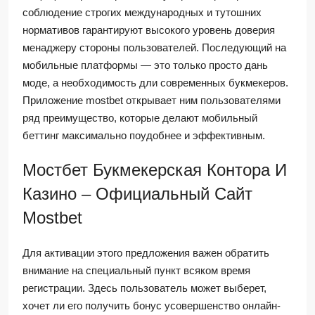
соблюдение строгих международных и тутошних
нормативов гарантируют высокого уровень доверия
менаджеру стороны пользователей. Последующий на
мобильные платформы — это только просто дань
моде, а необходимость дли современных букмекеров.
Приложение mostbet открывает ним пользователями
ряд преимущество, которые делают мобильный
беттинг максимально поудобнее и эффективным.
Мостбет Букмекерская Контора И
Казино – Официальный Сайт
Mostbet
Для активации этого предложения важен обратить
внимание на специальный пункт всяком время
регистрации. Здесь пользователь может выберет,
хочет ли его получить бонус усовершенство онлайн-