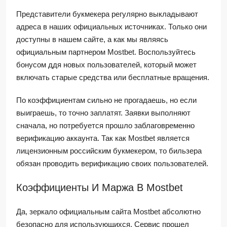
Представители букмекера регулярно выкладывают
адреса в наших официальных источниках. Только они
доступны в нашем сайте, а как мы являясь
официальным партнером Mostbet. Воспользуйтесь
бонусом ддя новых пользователей, который может
включать старые средства или бесплатные вращения.
По коэффициентам сильно не прогадаешь, но если
выиграешь, то точно заплатят. Заявки выполняют
сначала, но потребуется прошло заблаговременно
верификацию аккаунта. Так как Mostbet является
лицензионным российским букмекером, то бильзера
обязан проводить верификацию своих пользователей.
Коэффициенты И Маржа В Mostbet
Да, зеркало официальным сайта Mostbet абсолютно
безопасно для использующихся. Сервис прошел