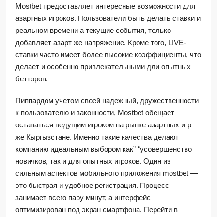
Mostbet предоставляет интересные возможности для
азартных игроков. Пользователи быть делать ставки и
реальном времени а текущие события, только
добавляет азарт же напряжение. Кроме того, LIVE-
ставки часто имеет более высокие коэффициенты, что
делает и особенно привлекательными дли опытных
бетторов.
Пиппардом учетом своей надежный, дружественности
к пользователю и законности, Mostbet обещает
оставаться ведущим игроком на рынке азартных игр
же Кыргызстане. Именно такие качества делают
компанию идеальным выбором как” “усовершенство
новичков, так и для опытных игроков. Один из
сильным аспектов мобильного приложения mostbet —
это быстрая и удобное регистрация. Процесс
занимает всего пару минут, а интерфейс
оптимизирован под экран смартфона. Перейти в