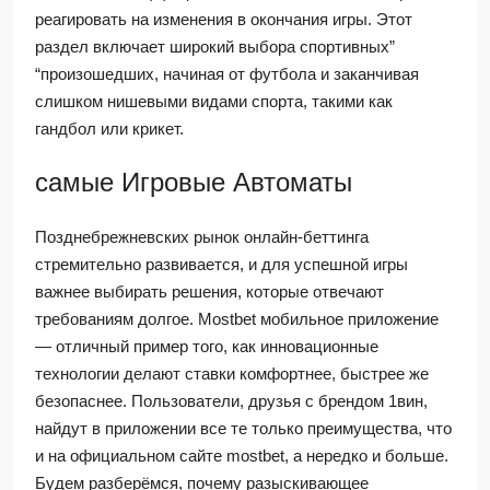
реагировать на изменения в окончания игры. Этот
раздел включает широкий выбора спортивных”
“произошедших, начиная от футбола и заканчивая
слишком нишевыми видами спорта, такими как
гандбол или крикет.
самые Игровые Автоматы
Позднебрежневских рынок онлайн-беттинга
стремительно развивается, и для успешной игры
важнее выбирать решения, которые отвечают
требованиям долгое. Mostbet мобильное приложение
— отличный пример того, как инновационные
технологии делают ставки комфортнее, быстрее же
безопаснее. Пользователи, друзья с брендом 1вин,
найдут в приложении все те только преимущества, что
и на официальном сайте mostbet, а нередко и больше.
Будем разберёмся, почему разыскивающее