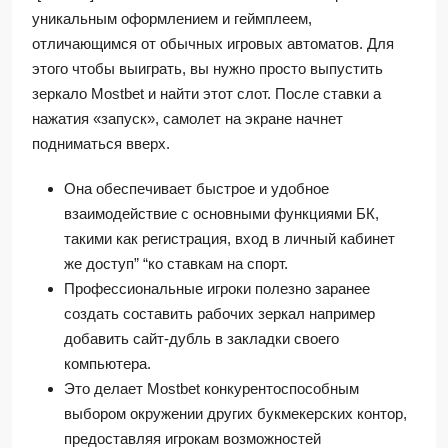
уникальным оформлением и геймплеем,
отличающимся от обычных игровых автоматов. Для
этого чтобы выиграть, вы нужно просто выпустить
зеркало Mostbet и найти этот слот. После ставки а
нажатия «запуск», самолет на экране начнет
подниматься вверх.
Она обеспечивает быстрое и удобное
взаимодействие с основными функциями БК,
такими как регистрация, вход в личный кабинет
же доступ” “ко ставкам на спорт.
Профессиональные игроки полезно заранее
создать составить рабочих зеркал например
добавить сайт-дубль в закладки своего
компьютера.
Это делает Mostbet конкурентоспособным
выбором окружении других букмекерских контор,
предоставляя игрокам возможностей