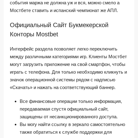
события маржа не должна уж и вся, можно смело а
Мостбете ставить и испанский чемпионат же АПЛ.
Официальный Сайт Букмекерской
Конторы Mostbet
Интерфейс раздела позволяет легко переключить
между различными категориями игр. Клиенты Мостбет
могут загрузить приложение на свой смартфон, чтобы
играть с телефона. Для только необходимо кликнуть и
значок операционной системы рядом с надписью
«Скачать» и нажать на соответствующий баннер.
Все финансовые операции только информация,
передаваемая спустя официальный сайт,
защищены от несанкционированного доступа.
Вы могу найти ссылку в зеркало самостоятельно
также обратиться к службе поддержки для