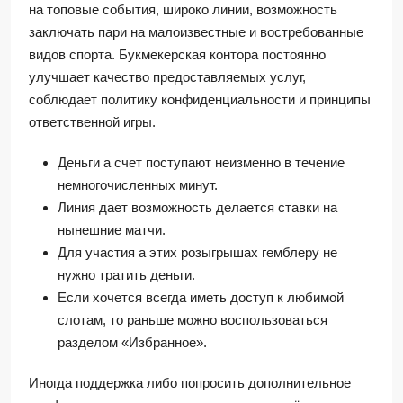
на топовые события, широко линии, возможность
заключать пари на малоизвестные и востребованные
видов спорта. Букмекерская контора постоянно
улучшает качество предоставляемых услуг,
соблюдает политику конфиденциальности и принципы
ответственной игры.
Деньги а счет поступают неизменно в течение
немногочисленных минут.
Линия дает возможность делается ставки на
нынешние матчи.
Для участия а этих розыгрышах гемблеру не
нужно тратить деньги.
Если хочется всегда иметь доступ к любимой
слотам, то раньше можно воспользоваться
разделом «Избранное».
Иногда поддержка либо попросить дополнительное