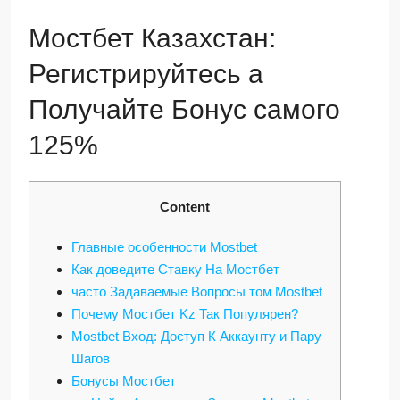
Мостбет Казахстан:
Регистрируйтесь а
Получайте Бонус самого
125%
Content
Главные особенности Mostbet
Как доведите Ставку На Мостбет
часто Задаваемые Вопросы том Mostbet
Почему Мостбет Kz Так Популярен?
Mostbet Вход: Доступ К Аккаунту и Пару
Шагов
Бонусы Мостбет