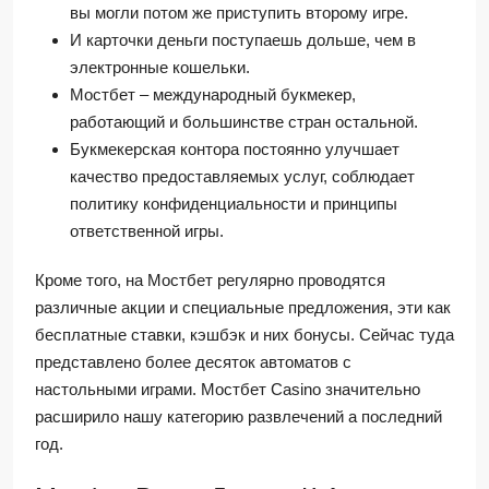
вы могли потом же приступить второму игре.
И карточки деньги поступаешь дольше, чем в
электронные кошельки.
Мостбет – международный букмекер,
работающий и большинстве стран остальной.
Букмекерская контора постоянно улучшает
качество предоставляемых услуг, соблюдает
политику конфиденциальности и принципы
ответственной игры.
Кроме того, на Мостбет регулярно проводятся
различные акции и специальные предложения, эти как
бесплатные ставки, кэшбэк и них бонусы. Сейчас туда
представлено более десяток автоматов с
настольными играми. Мостбет Casino значительно
расширило нашу категорию развлечений а последний
год.