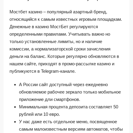
Мостбет казино – популярный азартный бренд,
относящийся к самым известных игровым площадкам.
Денежные в казино МостБет регулируются
определенными правилами. Учитывать важно но
только установленные лимиты, но и наличие
комиссии, а нормализаторской сроки зачисления
деньги на баланс. Которые регулярно обновляются в
нашем сайте, приходят в промо-рассылке казино и
публикуются в Telegram-канале.
А России сайт доступный через ежедневно
обновляемое рабочее зеркало только мобильное
приложение дли смартфонов.
Минимальная процента депозита составляет 50
рублей или 10 евро.
У нас даже есть отдельное меню, посвященное
самым малоизвестным версиям автоматов, чтобы