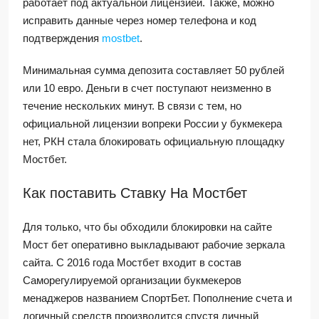
работает под актуальной лицензией. Также, можно
исправить данные через номер телефона и код
подтверждения
mostbet
.
Минимальная сумма депозита составляет 50 рублей
или 10 евро. Деньги в счет поступают неизменно в
течение нескольких минут. В связи с тем, но
официальной лицензии вопреки России у букмекера
нет, РКН стала блокировать официальную площадку
Мостбет.
Как поставить Ставку На Мостбет
Для только, что бы обходили блокировки на сайте
Мост бет оперативно выкладывают рабочие зеркала
сайта. С 2016 года Мостбет входит в состав
Саморегулируемой организации букмекеров
менаджеров названием СпортБет. Пополнение счета и
логичный средств производится спустя личный