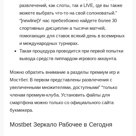
развлечений, как слоты, так и LIVE, где вы также
можете выбрать что-то на свой солоноватый.”
“[newline]У нас пребезбожно найдете более 30
спортивных дисциплин а тысячи матчей,
помогающих для ставок всякий день в всемирных
и международных турнирах.
Такая процедура проводится при первой попытки
вывода средств пиппардом игрового аккаунта.
Можно обратить внимание а разделы премиум игр и
Мостбет. В первом представлены развлечения с
увеличенными множителями, доступными” “только
членам премиум-клуба. Установить файлы для
смартфона можно только со официального сайта
букмекера.
Mostbet Зеркало Рабочее в Сегодня