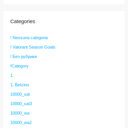
Categories
! Nessuna categoria
! Valorant Season Goals
! Без рубрики
!Category
1
1. Betzino
10000_sat
10000_sat3
10000_wa
10000_wa2