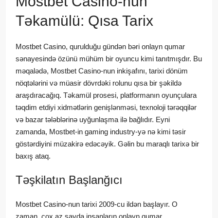
Mostbet Casino-nun
Təkamülü: Qısa Tarix
Mostbet Casino, qurulduğu gündən bəri onlayn qumar
sənayesində özünü mühüm bir oyuncu kimi tanıtmışdır. Bu
məqalədə, Mostbet Casino-nun inkişafını, tarixi dönüm
nöqtələrini və müasir dövrdəki rolunu qısa bir şəkildə
araşdıracağıq. Təkamül prosesi, platformanın oyunçulara
təqdim etdiyi xidmətlərin genişlənməsi, texnoloji tərəqqilər
və bazar tələblərinə uyğunlaşma ilə bağlıdır. Eyni
zamanda, Mostbet-in gaming industry-yə nə kimi təsir
göstərdiyini müzakirə edəcəyik. Gəlin bu maraqlı tarixə bir
baxış ataq.
Təşkilatın Başlanğıcı
Mostbet Casino-nun tarixi 2009-cu ildən başlayır. O
zaman, çox az sayda insanların onlayn qumar