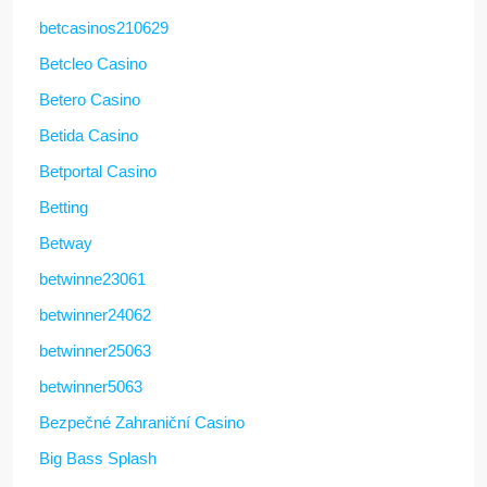
betcasinos210629
Betcleo Casino
Betero Casino
Betida Casino
Betportal Casino
Betting
Betway
betwinne23061
betwinner24062
betwinner25063
betwinner5063
Bezpečné Zahraniční Casino
Big Bass Splash