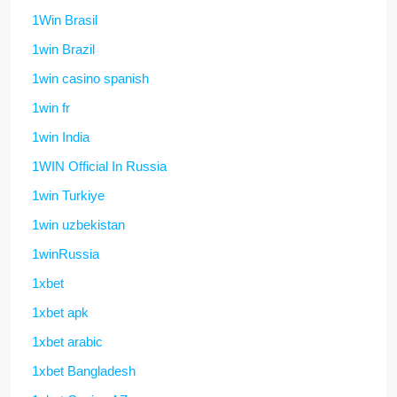
1Win Brasil
1win Brazil
1win casino spanish
1win fr
1win India
1WIN Official In Russia
1win Turkiye
1win uzbekistan
1winRussia
1xbet
1xbet apk
1xbet arabic
1xbet Bangladesh