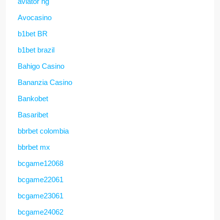
aviator ng
Avocasino
b1bet BR
b1bet brazil
Bahigo Casino
Bananzia Casino
Bankobet
Basaribet
bbrbet colombia
bbrbet mx
bcgame12068
bcgame22061
bcgame23061
bcgame24062