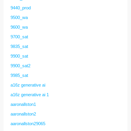
9440_prod
9500_wa
9600_wa
9700_sat
9835_sat
9900_sat
9900_sat2
9985_sat
a16z generative ai
a16z generative ai 1
aaronallston1
aaronallston2
aaronallston29065