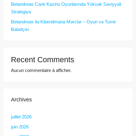
Betandreas Canlı Kazino Oyunlarında Yüksək Səviyyəli
Strategiya
Betandreas ilə Kiberidmana Mərclər – Oyun və Turnir
Bələdçisi
Recent Comments
Aucun commentaire à afficher.
Archives
juillet 2026
juin 2026