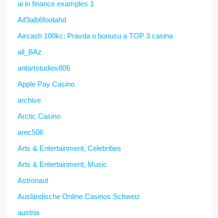
ai in finance examples 1
Aif3aib6footahd
Aircash 100kc: Pravda o bonusu a TOP 3 casina
all_BAz
antartstudios806
Apple Pay Casino
archive
Arctic Casino
arec506
Arts & Entertainment, Celebrities
Arts & Entertainment, Music
Astronaut
Ausländische Online Casinos Schweiz
austria