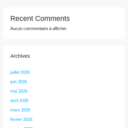
Recent Comments
Aucun commentaire à afficher.
Archives
juillet 2026
juin 2026
mai 2026
avril 2026
mars 2026
février 2026