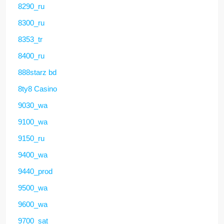
8290_ru
8300_ru
8353_tr
8400_ru
888starz bd
8ty8 Casino
9030_wa
9100_wa
9150_ru
9400_wa
9440_prod
9500_wa
9600_wa
9700_sat