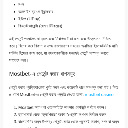
নগদ
অনলাইন ব্যাংক ট্রান্সফার
ইউপে (UPay)
ক্রিপ্টোকারেন্সি (যেমন বিটকয়েন)
এই পেমেন্ট পদ্ধতিগুলো দ্রুত এবং নিরাপদে টাকা জমা এবং উত্তোলন নিশ্চিত
করে। বিশেষ করে বিকাশ ও নগদ বাংলাদেশের সবচেয়ে জনপ্রিয় ইলেকট্রনিক মানি
সার্ভিস হিসেবে কাজ করে, যা ব্যবহারকারীকে সহজেই পেমেন্ট সম্পন্ন করতে
সহায়তা করে।
Mostbet-এ পেমেন্ট করার ধাপসমূহ
পেমেন্ট করার প্রক্রিয়াগুলো খুবই সরল এবং কয়েকটি ধাপে সম্পন্ন করা যায়। নিচে
৫ ধাপে Mostbet-এ পেমেন্ট করার পদ্ধতি দেওয়া হলো:
mostbet casino
Mostbet অ্যাপ বা ওয়েবসাইটে আপনার একাউন্টে লগইন করুন।
ড্যাশবোর্ড থেকে “ক্যাশিয়ার” অথবা “পেমেন্ট” অপশন নির্বাচন করুন।
বাংলাদেশির জন্য উপলব্ধ পেমেন্ট মেথড থেকে পছন্দসই বিকাশ, নগদ বা অন্য