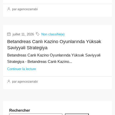
par agencezarrabi
juillet 11, 2026
Non classifié(e)
Betandreas Canlı Kazino Oyunlarında Yüksək
Səviyyəli Strategiya
Betandreas Canlı Kazino Oyunlarında Yüksək Səviyyəli
Strategiya - Betandreas Canlı Kazino...
Continuer la lecture
par agencezarrabi
Rechercher