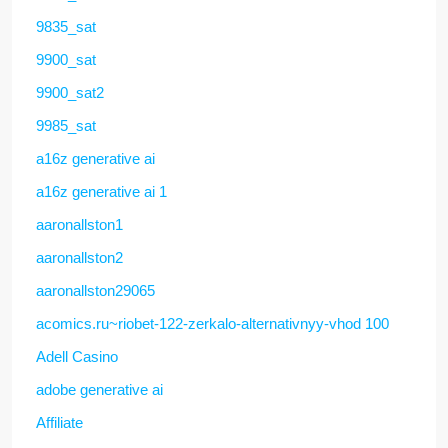
9835_sat
9900_sat
9900_sat2
9985_sat
a16z generative ai
a16z generative ai 1
aaronallston1
aaronallston2
aaronallston29065
acomics.ru~riobet-122-zerkalo-alternativnyy-vhod 100
Adell Casino
adobe generative ai
Affiliate