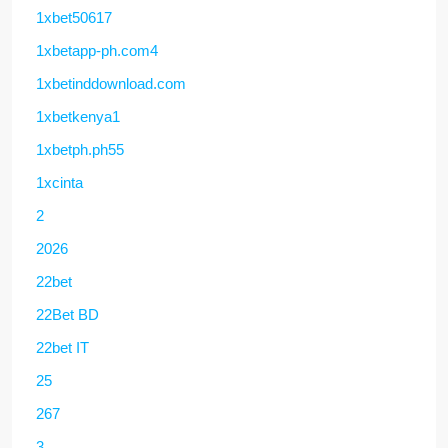
1xbet50617
1xbetapp-ph.com4
1xbetinddownload.com
1xbetkenya1
1xbetph.ph55
1xcinta
2
2026
22bet
22Bet BD
22bet IT
25
267
3