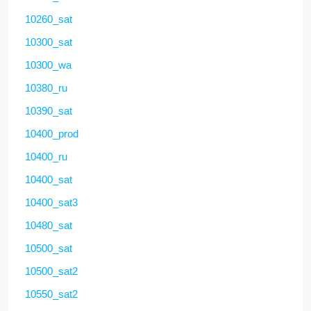
10260_sat
10300_sat
10300_wa
10380_ru
10390_sat
10400_prod
10400_ru
10400_sat
10400_sat3
10480_sat
10500_sat
10500_sat2
10550_sat2