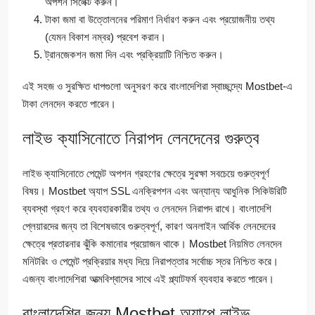
অপশন সিলেক্ট করুন।
টাকা জমা বা উত্তোলনের পরিমাণ নির্ধারণ করুন এবং প্রয়োজনীয় তথ্য
(যেমন বিকাশ নম্বর) প্রবেশ করান।
ট্রানজেকশন জমা দিন এবং প্রক্রিয়াটি নিশ্চিত করুন।
এই সহজ ও সুরক্ষিত ধাপগুলো অনুসরণ করে বাংলাদেশিরা স্বাচ্ছন্দ্যে Mostbet-এ
টাকা লেনদেন করতে পারেন।
লাইভ ক্যাসিনোতে নিরাপদ লেনদেনের গুরুত্ব
লাইভ ক্যাসিনোতে পেমেন্ট অপশন গ্রহণের ক্ষেত্রে সুরক্ষা সবচেয়ে গুরুত্বপূর্ণ
বিষয়। Mostbet অ্যাপ SSL এনক্রিপশন এবং অন্যান্য আধুনিক সিকিউরিটি
ব্যবস্থা গ্রহণ করে ব্যবহারকারীর তথ্য ও লেনদেন নিরাপদ রাখে। বাংলাদেশি
প্লেয়ারদের জন্য তা বিশেষভাবে গুরুত্বপূর্ণ, কারণ অনলাইন আর্থিক লেনদেনের
ক্ষেত্রে প্রতারনার ঝুঁকি কমানোর প্রয়োজন থাকে। Mostbet নিয়মিত লেনদেন
মনিটরিং ও পেমেন্ট প্রক্রিয়ার মধ্য দিয়ে নিরাপত্তার সর্বোচ্চ স্তর নিশ্চিত করে।
এজন্য বাংলাদেশিরা আত্মবিশ্বাসের সাথে এই প্ল্যাটফর্ম ব্যবহার করতে পারেন।
বাংলাদেশির জন্য Mostbet অ্যাপে লাইভ