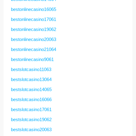
bestonlinecasino16065
bestonlinecasino17061
bestonlinecasino19062
bestonlinecasino20063
bestonlinecasino21064
bestonlinecasino9061
bestslotcasino11063
bestslotcasino13064
bestslotcasino14065
bestslotcasino16066
bestslotcasino17061
bestslotcasino19062
bestslotcasino20063