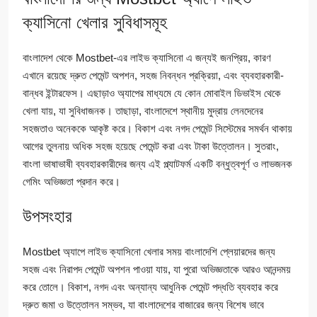
ক্যাসিনো খেলার সুবিধাসমূহ
বাংলাদেশ থেকে Mostbet-এর লাইভ ক্যাসিনো এ জন্যই জনপ্রিয়, কারণ
এখানে রয়েছে দ্রুত পেমেন্ট অপশন, সহজ নিবন্ধন প্রক্রিয়া, এবং ব্যবহারকারী-
বান্ধব ইন্টারফেস। এছাড়াও অ্যাপের মাধ্যমে যে কোন মোবাইল ডিভাইস থেকে
খেলা যায়, যা সুবিধাজনক। তাছাড়া, বাংলাদেশে স্থানীয় মুদ্রায় লেনদেনের
সহজতাও অনেককে আকৃষ্ট করে। বিকাশ এবং নগদ পেমেন্ট সিস্টেমের সমর্থন থাকায়
আগের তুলনায় অধিক সহজ হয়েছে পেমেন্ট করা এবং টাকা উত্তোলন। সুতরাং,
বাংলা ভাষাভাষী ব্যবহারকারীদের জন্য এই প্ল্যাটফর্ম একটি বন্ধুত্বপূর্ণ ও লাভজনক
গেমিং অভিজ্ঞতা প্রদান করে।
উপসংহার
Mostbet অ্যাপে লাইভ ক্যাসিনো খেলার সময় বাংলাদেশি প্লেয়ারদের জন্য
সহজ এবং নিরাপদ পেমেন্ট অপশন পাওয়া যায়, যা পুরো অভিজ্ঞতাকে আরও আনন্দময়
করে তোলে। বিকাশ, নগদ এবং অন্যান্য আধুনিক পেমেন্ট পদ্ধতি ব্যবহার করে
দ্রুত জমা ও উত্তোলন সম্ভব, যা বাংলাদেশের বাজারের জন্য বিশেষ ভাবে