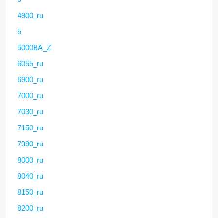
4900_ru
5
5000BA_Z
6055_ru
6900_ru
7000_ru
7030_ru
7150_ru
7390_ru
8000_ru
8040_ru
8150_ru
8200_ru