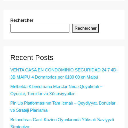
Rechercher
Rechercher
Recent Posts
VENTA CASA EN CONDOMINIO SEGURIDAD 24 7 4D-
3B MAIPU 4 Dormitorios por 6100 00 en Maipú
Melbetdə Kiberidmana Mərclər Necə Qoyulmalı –
Oyunlar, Turnirlər və Xüsusiyyətlər
Pin Up Platformasının Tam İcmalı – Qeydiyyat, Bonuslar
və Strateji Planlama
Betandreas Canlı Kazino Oyunlarında Yüksək Səviyyəli
Strategiya