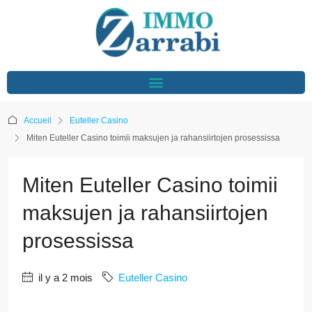
Accueil
Euteller Casino
Miten Euteller Casino toimii maksujen ja rahansiirtojen prosessissa
Miten Euteller Casino toimii
maksujen ja rahansiirtojen
prosessissa
il y a 2 mois
Euteller Casino