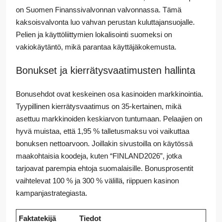
on Suomen Finanssivalvonnan valvonnassa. Tämä
kaksoisvalvonta luo vahvan perustan kuluttajansuojalle.
Pelien ja käyttöliittymien lokalisointi suomeksi on
vakiokäytäntö, mikä parantaa käyttäjäkokemusta.
Bonukset ja kierrätysvaatimusten hallinta
Bonusehdot ovat keskeinen osa kasinoiden markkinointia.
Tyypillinen kierrätysvaatimus on 35-kertainen, mikä
asettuu markkinoiden keskiarvon tuntumaan. Pelaajien on
hyvä muistaa, että 1,95 % talletusmaksu voi vaikuttaa
bonuksen nettoarvoon. Joillakin sivustoilla on käytössä
maakohtaisia koodeja, kuten “FINLAND2026”, jotka
tarjoavat parempia ehtoja suomalaisille. Bonusprosentit
vaihtelevat 100 % ja 300 % välillä, riippuen kasinon
kampanjastrategiasta.
Faktatekijä
Tiedot