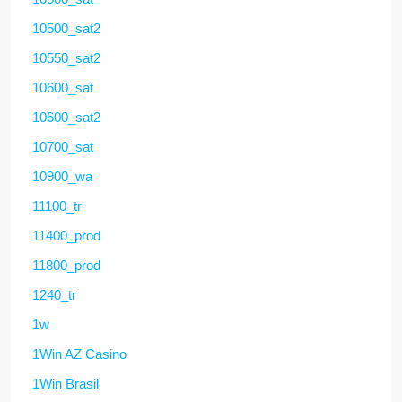
10500_sat2
10550_sat2
10600_sat
10600_sat2
10700_sat
10900_wa
11100_tr
11400_prod
11800_prod
1240_tr
1w
1Win AZ Casino
1Win Brasil