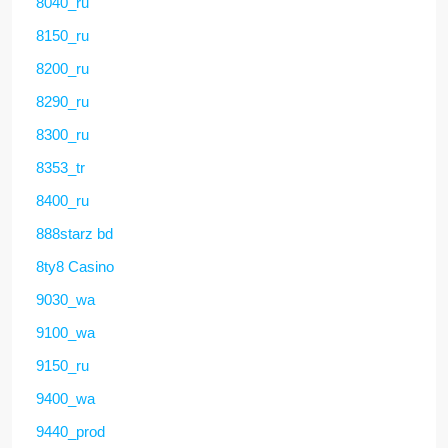
8040_ru
8150_ru
8200_ru
8290_ru
8300_ru
8353_tr
8400_ru
888starz bd
8ty8 Casino
9030_wa
9100_wa
9150_ru
9400_wa
9440_prod