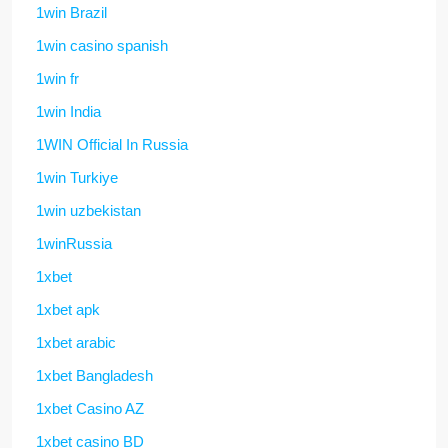
1win Brazil
1win casino spanish
1win fr
1win India
1WIN Official In Russia
1win Turkiye
1win uzbekistan
1winRussia
1xbet
1xbet apk
1xbet arabic
1xbet Bangladesh
1xbet Casino AZ
1xbet casino BD