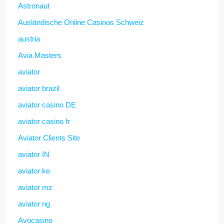
Astronaut
Ausländische Online Casinos Schweiz
austria
Avia Masters
aviator
aviator brazil
aviator casino DE
aviator casino fr
Aviator Clients Site
aviator IN
aviator ke
aviator mz
aviator ng
Avocasino