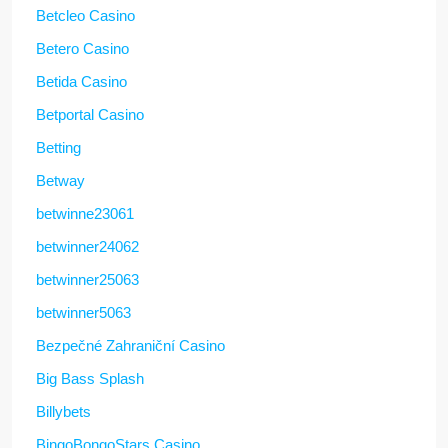
Betcleo Casino
Betero Casino
Betida Casino
Betportal Casino
Betting
Betway
betwinne23061
betwinner24062
betwinner25063
betwinner5063
Bezpečné Zahraniční Casino
Big Bass Splash
Billybets
BingoBongoStars Casino