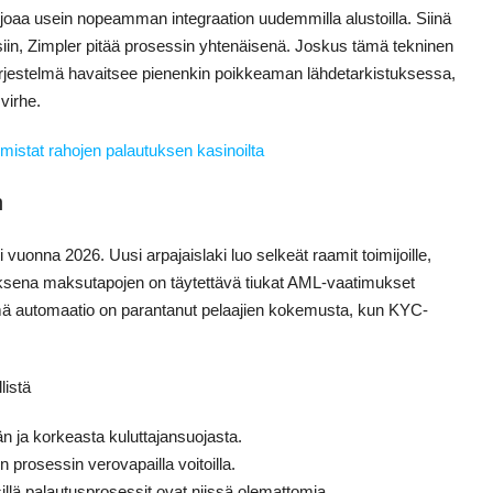
tarjoaa usein nopeamman integraation uudemmilla alustoilla. Siinä
eisiin, Zimpler pitää prosessin yhtenäisenä. Joskus tämä tekninen
ärjestelmä havaitsee pienenkin poikkeaman lähdetarkistuksessa,
 virhe.
rmistat rahojen palautuksen kasinoilta
n
uonna 2026. Uusi arpajaislaki luo selkeät raamit toimijoille,
auksena maksutapojen on täytettävä tiukat AML-vaatimukset
tämä automaatio on parantanut pelaajien kokemusta, kun KYC-
listä
n ja korkeasta kuluttajansuojasta.
 prosessin verovapailla voitoilla.
illä palautusprosessit ovat niissä olemattomia.