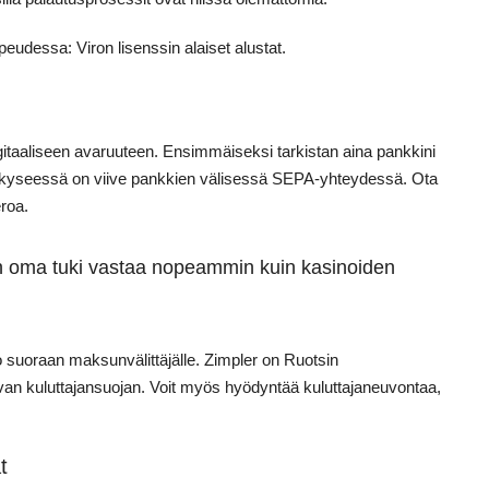
peudessa: Viron lisenssin alaiset alustat.
igitaaliseen avaruuteen. Ensimmäiseksi tarkistan aina pankkini
yt, kyseessä on viive pankkien välisessä SEPA-yhteydessä. Ota
roa.
 oma tuki vastaa nopeammin kuin kasinoiden
o suoraan maksunvälittäjälle. Zimpler on Ruotsin
van kuluttajansuojan. Voit myös hyödyntää kuluttajaneuvontaa,
t