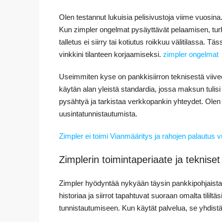
Olen testannut lukuisia pelisivustoja viime vuosina.
Kun zimpler ongelmat pysäyttävät pelaamisen, turha
talletus ei siirry tai kotiutus roikkuu välitilassa. 
vinkkini tilanteen korjaamiseksi.
zimpler ongelmat
Useimmiten kyse on pankkisiirron teknisestä viivee
käytän alan yleistä standardia, jossa maksun tulisi
pysähtyä ja tarkistaa verkkopankin yhteydet. Olen h
uusintatunnistautumista.
Zimpler ei toimi Vianmääritys ja rahojen palautus
Zimplerin toimintaperiaate ja teknise
Zimpler hyödyntää nykyään täysin pankkipohjaista 
historiaa ja siirrot tapahtuvat suoraan omalta tililtäs
tunnistautumiseen. Kun käytät palvelua, se yhdistä