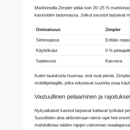
Markkinoilla Zimpler pitää noin 20–25 % markkinaos
kasinoiden tarjonnassa. Jotkut sivustot tarjoavat 
Ominaisuus
Zimpler
Siirtonopeus
Erittäin nope
Käyttökulut
0 % pelaajall
Saatavuus
Kasvava
Kuten taulukosta huomaa, erot ovat pieniä. Zimpl
mobiilipelaajille, jotka edustavat suurinta osaa käy
Vastuullinen pelaaminen ja rajoitukse
Nykyaikaiset kasinot tarjoavat kattavat työkalut pelih
Suosittelen aina aktivoimaan nämä rajat heti ensi
mahdollistaa näiden rajojen valvonnan reaaliajassa