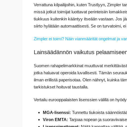
Verrattuna kilpailijoihin, kuten Trustlyyn, Zimpler 
missä jotkut toimijat luottavat perinteisiin lomakk
tiukkuus kuitenkin kääntyy itseään vastaan. Jos j
siirto hylätään automaattisesti. Se on turvatoimi, ei
Zimpler ei toimi? Näin vianmäärität ongelmat ja va
Lainsäädännön vaikutus pelaamisee
Suomen rahapelimarkkinat muuttuvat merkittävästi v
jotka haluavat operoida luvallisesti. Tämän seur
ilman erillistä paperisotaa. Olen nähnyt, kuinka 
tarkistukset hoituvat taustalla.
Vertailu eurooppalaisten lisenssien välillä on hyödyl
MGA-lisenssi:
Tunnettu tiukoista säännöistää
Viron EMTA:
Tarjoaa nopean ja suoraviivaisen
Lisensoimattomat:
Näitä kannattaa välttää, s