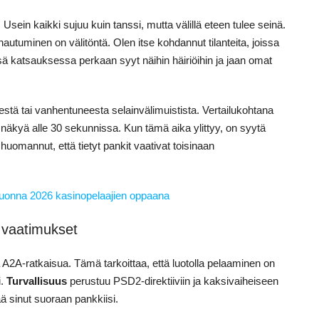
 Usein kaikki sujuu kuin tanssi, mutta välillä eteen tulee seinä.
utuminen on välitöntä. Olen itse kohdannut tilanteita, joissa
Tässä katsauksessa perkaan syyt näihin häiriöihin ja jaan omat
stä tai vanhentuneesta selainvälimuistista. Vertailukohtana
 näkyä alle 30 sekunnissa. Kun tämä aika ylittyy, on syytä
uomannut, että tietyt pankit vaativat toisinaan
 vuonna 2026 kasinopelaajien oppaana
t vaatimukset
A2A-ratkaisua. Tämä tarkoittaa, että luotolla pelaaminen on
i.
Turvallisuus
perustuu PSD2-direktiiviin ja kaksivaiheiseen
ä sinut suoraan pankkiisi.