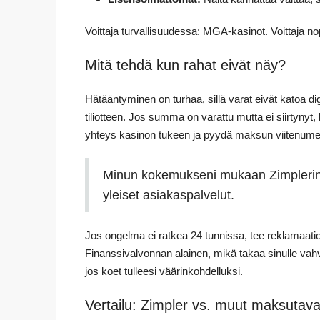
Voittaja turvallisuudessa: MGA-kasinot. Voittaja no
Mitä tehdä kun rahat eivät näy?
Hätääntyminen on turhaa, sillä varat eivät katoa d
tiliotteen. Jos summa on varattu mutta ei siirtyn
yhteys kasinon tukeen ja pyydä maksun viitenume
Minun kokemukseni mukaan Zimplerin
yleiset asiakaspalvelut.
Jos ongelma ei ratkea 24 tunnissa, tee reklamaati
Finanssivalvonnan alainen, mikä takaa sinulle vah
jos koet tulleesi väärinkohdelluksi.
Vertailu: Zimpler vs. muut maksutava