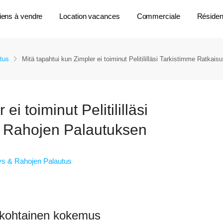
iens à vendre
Location vacances
Commerciale
Résident
tus
Mitä tapahtui kun Zimpler ei toiminut Pelitililläsi Tarkistimme Ratkai
ei toiminut Pelitililläsi
a Rahojen Palautuksen
tys & Rahojen Palautus
ökohtainen kokemus