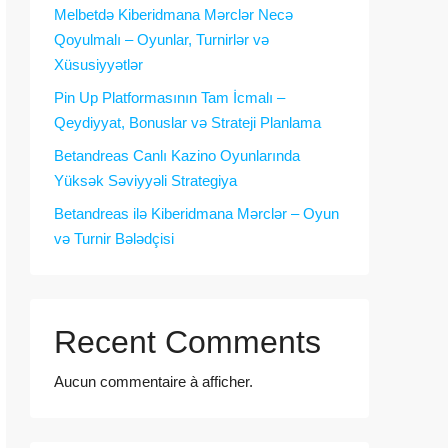
Melbetdə Kiberidmana Mərclər Necə
Qoyulmalı – Oyunlar, Turnirlər və
Xüsusiyyətlər
Pin Up Platformasının Tam İcmalı –
Qeydiyyat, Bonuslar və Strateji Planlama
Betandreas Canlı Kazino Oyunlarında
Yüksək Səviyyəli Strategiya
Betandreas ilə Kiberidmana Mərclər – Oyun
və Turnir Bələdçisi
Recent Comments
Aucun commentaire à afficher.