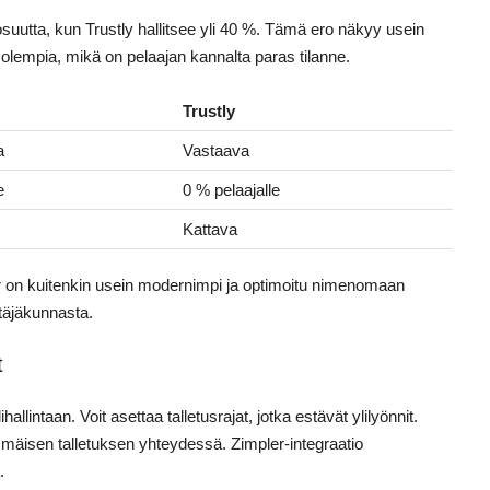
uutta, kun Trustly hallitsee yli 40 %. Tämä ero näkyy usein
molempia, mikä on pelaajan kannalta paras tilanne.
Trustly
a
Vastaava
e
0 % pelaajalle
Kattava
er on kuitenkin usein modernimpi ja optimoitu nimenomaan
ttäjäkunnasta.
t
allintaan. Voit asettaa talletusrajat, jotka estävät ylilyönnit.
mmäisen talletuksen yhteydessä. Zimpler-integraatio
.