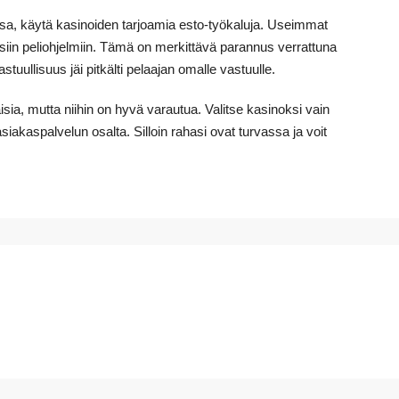
assa, käytä kasinoiden tarjoamia esto-työkaluja. Useimmat
isiin peliohjelmiin. Tämä on merkittävä parannus verrattuna
uullisuus jäi pitkälti pelaajan omalle vastuulle.
isia, mutta niihin on hyvä varautua. Valitse kasinoksi vain
 asiakaspalvelun osalta. Silloin rahasi ovat turvassa ja voit