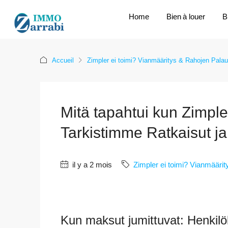
Home
Bien à louer
B
Accueil
Zimpler ei toimi? Vianmääritys & Rahojen Palau
Mitä tapahtui kun Zimpler 
Tarkistimme Ratkaisut j
il y a 2 mois
Zimpler ei toimi? Vianmääri
Kun maksut jumittuvat: Henkil