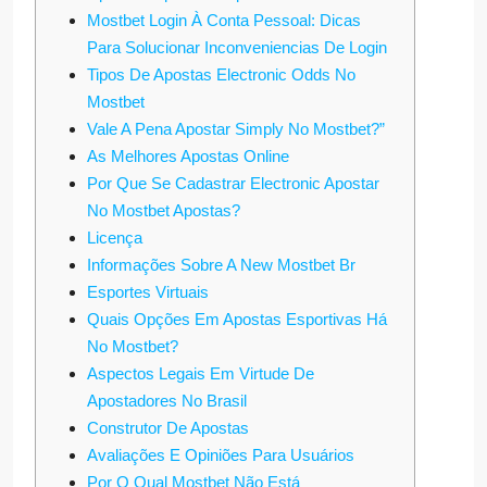
Mostbet Login À Conta Pessoal: Dicas
Para Solucionar Inconveniencias De Login
Tipos De Apostas Electronic Odds No
Mostbet
Vale A Pena Apostar Simply No Mostbet?”
As Melhores Apostas Online
Por Que Se Cadastrar Electronic Apostar
No Mostbet Apostas?
Licença
Informações Sobre A New Mostbet Br
Esportes Virtuais
Quais Opções Em Apostas Esportivas Há
No Mostbet?
Aspectos Legais Em Virtude De
Apostadores No Brasil
Construtor De Apostas
Avaliações E Opiniões Para Usuários
Por O Qual Mostbet Não Está