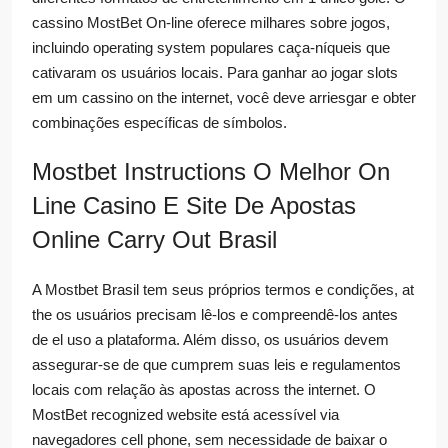
cassino MostBet On-line oferece milhares sobre jogos,
incluindo operating system populares caça-níqueis que
cativaram os usuários locais. Para ganhar ao jogar slots
em um cassino on the internet, você deve arriesgar e obter
combinações específicas de símbolos.
Mostbet Instructions O Melhor On
Line Casino E Site De Apostas
Online Carry Out Brasil
A Mostbet Brasil tem seus próprios termos e condições, at
the os usuários precisam lê-los e compreendê-los antes
de el uso a plataforma. Além disso, os usuários devem
assegurar-se de que cumprem suas leis e regulamentos
locais com relação às apostas across the internet. O
MostBet recognized website está acessível via
navegadores cell phone, sem necessidade de baixar o