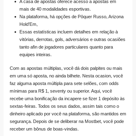
A casa de apostas oferece acesso a apostas em
mais de 40 modalidades esportivas.
Na plataforma, há opções de Pôquer Russo, Arizona
Hold’Em,
Essas estatísticas incluem detalhes em relação à
vitórias, derrotas, gols, adversários e outras ocasiões
tanto afin de jogadores particulares quanto para
equipes inteiras.
Com as apostas múltiplas, você dá dois palpites ou mais
em uma só aposta, no ainda bilhete. Nesta ocasion, você
faz alguma aposta múltipla para sete selões, com odds
mínimas para R$ 1, seventy ou superior. Aqui, você
recebe uma bonificação da incapere se fizer 1 depósito às
sextas-feiras. Todos os seus dados, assim tais como o
dinheiro aplicado por você na plataforma, são mantidos em
segurança. Depois de se deliberar na Mostbet, você pode
receber um bônus de boas-vindas.