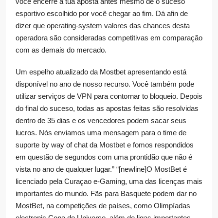
você encerre a tua aposta antes mesmo de o suceso
esportivo escolhido por você chegar ao fim. Dá afin de
dizer que operating-system valores das chances desta
operadora são consideradas competitivas em comparação
com as demais do mercado.
Um espelho atualizado da Mostbet apresentando está
disponível no ano de nosso recurso. Você também pode
utilizar serviços de VPN para contornar to bloqueio. Depois
do final do suceso, todas as apostas feitas são resolvidas
dentro de 35 dias e os vencedores podem sacar seus
lucros. Nós enviamos uma mensagem para o time de
suporte by way of chat da Mostbet e fomos respondidos
em questão de segundos com uma prontidão que não é
vista no ano de qualquer lugar.” “[newline]O MostBet é
licenciado pela Curaçao e-Gaming, uma das licenças mais
importantes do mundo. Fãs para Basquete podem dar no
MostBet, na competições de países, como Olimpíadas
electronic Copa do Universo, além de ligas importantes