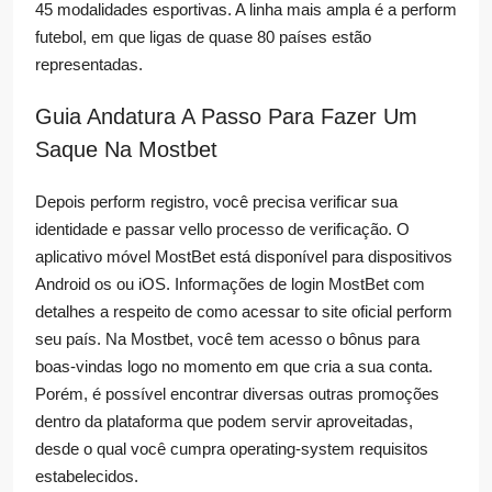
45 modalidades esportivas. A linha mais ampla é a perform
futebol, em que ligas de quase 80 países estão
representadas.
Guia Andatura A Passo Para Fazer Um
Saque Na Mostbet
Depois perform registro, você precisa verificar sua
identidade e passar vello processo de verificação. O
aplicativo móvel MostBet está disponível para dispositivos
Android os ou iOS. Informações de login MostBet com
detalhes a respeito de como acessar to site oficial perform
seu país. Na Mostbet, você tem acesso o bônus para
boas-vindas logo no momento em que cria a sua conta.
Porém, é possível encontrar diversas outras promoções
dentro da plataforma que podem servir aproveitadas,
desde o qual você cumpra operating-system requisitos
estabelecidos.