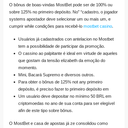
O bônus de boas-vindas MostBet pode ser de 100% ou
sobre 125% no primeiro depósito. No” “cadastro, o jogador
systems apostador deve selecionar um ou mais um, e
cumprir while condições para recebê-lo
mostbet casino
.
Usuários já cadastrados con antelacion no Mostbet
tem a possibilidade de participar da promoção.
O cassino ao palpitante é ideal em virtude de aqueles
que gostam da tensão elizabeth da emoção do
momento.
Mini, Bacará Supremo e diversos outros.
Para obter o bônus de 125% not any primeiro
depósito, é preciso fazer to primeiro depósito em
Um usuário deve depositar no mínimo 50 BRL em
criptomoedas no ano de sua conta para ser elegível
afin de este tipo sobre bônus.
O MostBet e casa de apostas já ze consolidou como