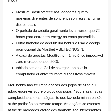
R$50.
MostBet Brasil oferece aos jogadores quatro
maneiras diferentes de sony ericsson registrar, uma
dieses quais
O período de crédito geralmente leva menos que 72
horas para entrar em energy na conta pretendida.
Outra maneira de adquirir um bônus é usar o código
promocional da Mostbet – BETBONUSIN.
A casa de apostas MostBet tem 1 histórico impecável
zero mercado desde 2009.
tablado bastante fácil de navegar, tanto vello
computador quanto” “durante dispositivos móveis.
Meu hobby não ze limita apenas aos jogos de azar, eu
adoro escrever sobre o globo dos jogos” “sobre azar, suas
complexidades e estratégias, to que faz dele minha paixão
at the profissão ao mesmo tempo. As opções de eventos
at the de mercados oferecidos também são interessantes