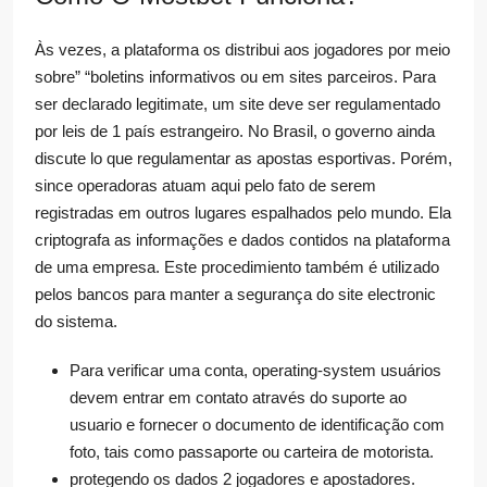
Às vezes, a plataforma os distribui aos jogadores por meio
sobre” “boletins informativos ou em sites parceiros. Para
ser declarado legitimate, um site deve ser regulamentado
por leis de 1 país estrangeiro. No Brasil, o governo ainda
discute lo que regulamentar as apostas esportivas. Porém,
since operadoras atuam aqui pelo fato de serem
registradas em outros lugares espalhados pelo mundo. Ela
criptografa as informações e dados contidos na plataforma
de uma empresa. Este procedimiento também é utilizado
pelos bancos para manter a segurança do site electronic
do sistema.
Para verificar uma conta, operating-system usuários
devem entrar em contato através do suporte ao
usuario e fornecer o documento de identificação com
foto, tais como passaporte ou carteira de motorista.
protegendo os dados 2 jogadores e apostadores.