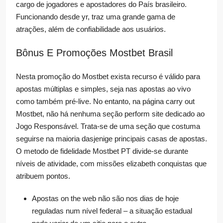
cargo de jogadores e apostadores do País brasileiro.
Funcionando desde yr, traz uma grande gama de
atrações, além de confiabilidade aos usuários.
Bônus E Promoções Mostbet Brasil
Nesta promoção do Mostbet exista recurso é válido para
apostas múltiplas e simples, seja nas apostas ao vivo
como também pré-live. No entanto, na página carry out
Mostbet, não há nenhuma seção perform site dedicado ao
Jogo Responsável. Trata-se de uma seção que costuma
seguirse na maioria dasjenige principais casas de apostas.
O metodo de fidelidade Mostbet PT divide-se durante
níveis de atividade, com missões elizabeth conquistas que
atribuem pontos.
Apostas on the web não são nos dias de hoje
reguladas num nível federal – a situação estadual