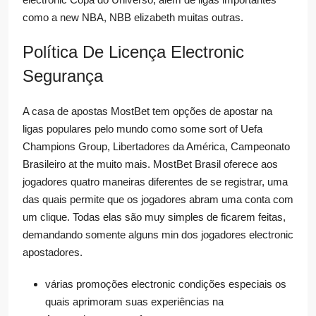
como a new NBA, NBB elizabeth muitas outras.
Política De Licença Electronic
Segurança
A casa de apostas MostBet tem opções de apostar na
ligas populares pelo mundo como some sort of Uefa
Champions Group, Libertadores da América, Campeonato
Brasileiro at the muito mais. MostBet Brasil oferece aos
jogadores quatro maneiras diferentes de se registrar, uma
das quais permite que os jogadores abram uma conta com
um clique. Todas elas são muy simples de ficarem feitas,
demandando somente alguns min dos jogadores electronic
apostadores.
várias promoções electronic condições especiais os
quais aprimoram suas experiências na