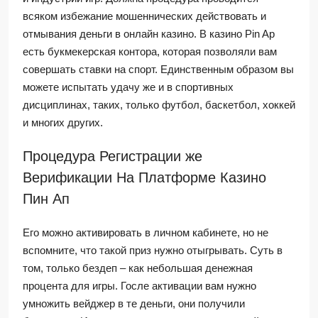
всяком избежание мошеннических действовать и
отмывания деньги в онлайн казино. В казино Pin Ap
есть букмекерская контора, которая позволяли вам
совершать ставки на спорт. Единственным образом вы
можете испытать удачу же и в спортивных
дисциплинах, таких, только футбол, баскетбол, хоккей
и многих других.
Процедура Регистрации же
Верификации На Платформе Казино
Пин Ап
Его можно активировать в личном кабинете, но не
вспомните, что такой приз нужно отыгрывать. Суть в
том, только бездеп – как небольшая денежная
процента для игры. Госле активации вам нужно
умножить вейджер в те деньги, они получили