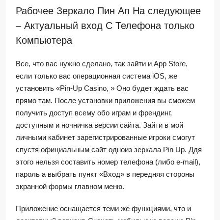
Рабочее Зеркало Пин Ап На следующее
– Актуальный вход С Телефона только
Компьютера
Все, что вас нужно сделано, так зайти и App Store,
если только вас операционная система iOS, же
установить «Pin-Up Casino, » Оно будет ждать вас
прямо там. После установки приложения вы сможем
получить доступ всему обо играм и френдинг,
доступным и ночничка версии сайта. Зайти в мой
личными кабинет зарегистрированные игроки смогут
спустя официальным сайт одноиз зеркала Pin Up. Ддя
этого нельзя составить номер телефона (либо е-mail),
пароль а выбрать пункт «Вход» в передняя стороны
экранной формы главном меню.
Приложение оснащается теми же функциями, что и