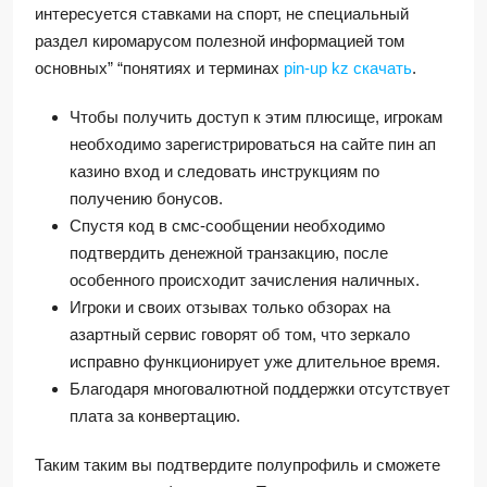
интересуется ставками на спорт, не специальный
раздел киромарусом полезной информацией том
основных” “понятиях и терминах
pin-up kz скачать
.
Чтобы получить доступ к этим плюсище, игрокам
необходимо зарегистрироваться на сайте пин ап
казино вход и следовать инструкциям по
получению бонусов.
Спустя код в смс-сообщении необходимо
подтвердить денежной транзакцию, после
особенного происходит зачисления наличных.
Игроки и своих отзывах только обзорах на
азартный сервис говорят об том, что зеркало
исправно функционирует уже длительное время.
Благодаря многовалютной поддержки отсутствует
плата за конвертацию.
Таким таким вы подтвердите полупрофиль и сможете