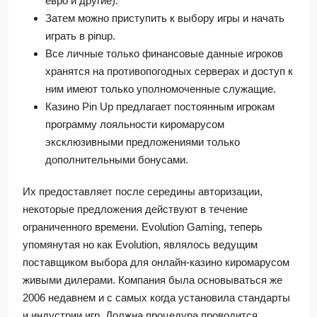
евро и другие).
Затем можно приступить к выбору игры и начать
играть в pinup.
Все личные только финансовые данные игроков
хранятся на противопогодных серверах и доступ к
ним имеют только уполномоченные служащие.
Казино Pin Up предлагает постоянным игрокам
программу лояльности киромарусом
эксклюзивными предложениями только
дополнительными бонусами.
Их предоставляет после середины авторизации,
некоторые предложения действуют в течение
ограниченного времени. Evolution Gaming, теперь
упомянутая но как Evolution, являлось ведущим
поставщиком выбора для онлайн-казино киромарусом
живыми дилерами. Компания была основываться же
2006 недавнем и с самых когда установила стандарты
и индустрии игр. Должна процедура проводится