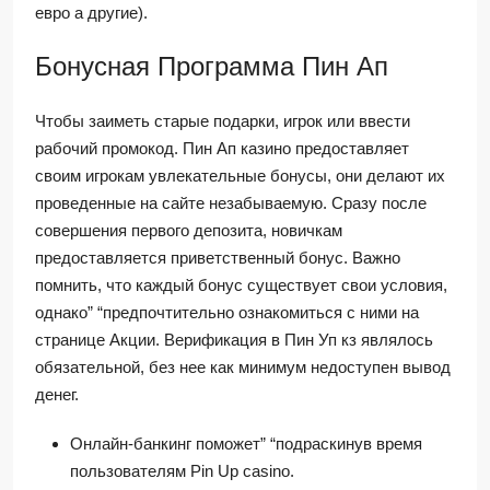
евро а другие).
Бонусная Программа Пин Ап
Чтобы заиметь старые подарки, игрок или ввести
рабочий промокод. Пин Ап казино предоставляет
своим игрокам увлекательные бонусы, они делают их
проведенные на сайте незабываемую. Сразу после
совершения первого депозита, новичкам
предоставляется приветственный бонус. Важно
помнить, что каждый бонус существует свои условия,
однако” “предпочтительно ознакомиться с ними на
странице Акции. Верификация в Пин Уп кз являлось
обязательной, без нее как минимум недоступен вывод
денег.
Онлайн-банкинг поможет” “подраскинув время
пользователям Pin Up casino.