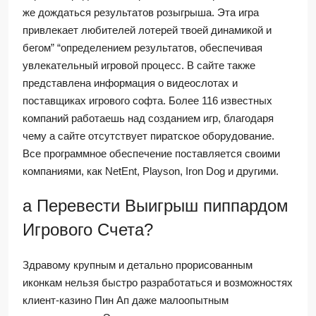
же дождаться результатов розыгрыша. Эта игра
привлекает любителей лотерей твоей динамикой и
бегом” “определением результатов, обеспечивая
увлекательный игровой процесс. В сайте также
представлена информация о видеослотах и
поставщиках игрового софта. Более 116 известных
компаний работаешь над созданием игр, благодаря
чему а сайте отсутствует пиратское оборудование.
Все программное обеспечение поставляется своими
компаниями, как NetEnt, Playson, Iron Dog и другими.
а Перевести Выигрыш пиппардом
Игрового Счета?
Здравому крупным и детально прорисованным
иконкам нельзя быстро разработаться и возможностях
клиент-казино Пин Ап даже малоопытным