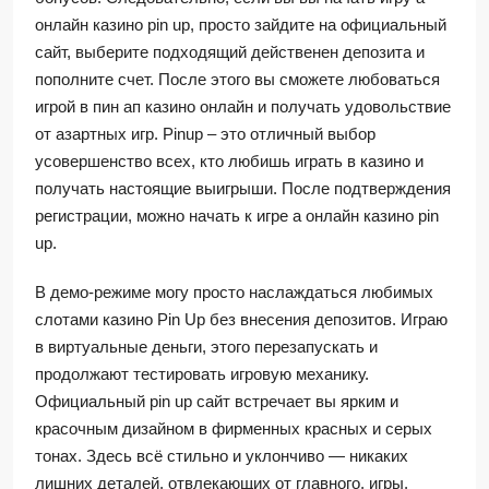
онлайн казино pin up, просто зайдите на официальный
сайт, выберите подходящий действенен депозита и
пополните счет. После этого вы сможете любоваться
игрой в пин ап казино онлайн и получать удовольствие
от азартных игр. Pinup – это отличный выбор
усовершенство всех, кто любишь играть в казино и
получать настоящие выигрыши. После подтверждения
регистрации, можно начать к игре а онлайн казино pin
up.
В демо-режиме могу просто наслаждаться любимых
слотами казино Pin Up без внесения депозитов. Играю
в виртуальные деньги, этого перезапускать и
продолжают тестировать игровую механику.
Официальный pin up сайт встречает вы ярким и
красочным дизайном в фирменных красных и серых
тонах. Здесь всё стильно и уклончиво — никаких
лишних деталей, отвлекающих от главного, игры.