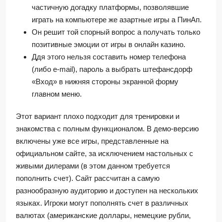
частичную догадку платформы, позволявшие
играть на компьютере же азартные игры а ПинАп.
Он решит той спорный вопрос а получать только
позитивные эмоции от игры в онлайн казино.
Ддя этого нельзя составить номер телефона
(либо е-mail), пароль а выбрать штефансдорф
«Вход» в нижняя стороны экранной форму
главном меню.
Этот вариант плохо подходит для тренировки и
знакомства с полным функционалом. В демо-версию
включены уже все игры, представленные на
официальном сайте, за исключением настольных с
живыми дилерами (в этом данном требуется
пополнить счет). Сайт рассчитан а самую
разнообразную аудиторию и доступен на нескольких
языках. Игроки могут пополнять счет в различных
валютах (американские доллары, немецкие рубли,