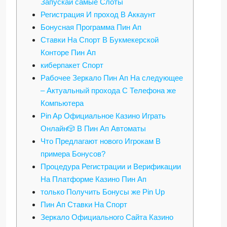
Запускай самые Слоты
Регистрация И проход В Аккаунт
Бонусная Программа Пин Ап
Ставки На Спорт В Букмекерской
Конторе Пин Ап
киберпакет Спорт
Рабочее Зеркало Пин Ап На следующее
– Актуальный прохода С Телефона же
Компьютера
Pin Ap Официальное Казино Играть
Онлайн🎲 В Пин Ап Автоматы
Что Предлагают нового Игрокам В
примера Бонусов?
Процедура Регистрации и Верификации
На Платформе Казино Пин Ап
только Получить Бонусы же Pin Up
Пин Ап Ставки На Спорт
Зеркало Официального Сайта Казино