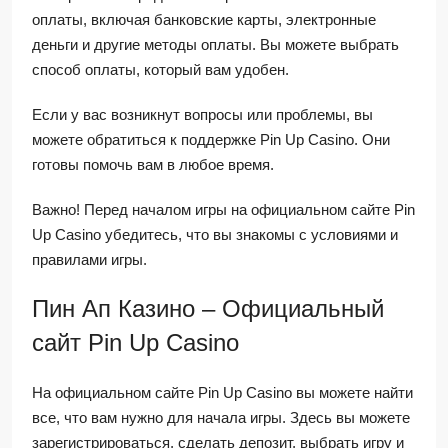
оплаты, включая банковские карты, электронные
деньги и другие методы оплаты. Вы можете выбрать
способ оплаты, который вам удобен.
Если у вас возникнут вопросы или проблемы, вы
можете обратиться к поддержке Pin Up Casino. Они
готовы помочь вам в любое время.
Важно! Перед началом игры на официальном сайте Pin
Up Casino убедитесь, что вы знакомы с условиями и
правилами игры.
Пин Ап Казино – Официальный
сайт Pin Up Casino
На официальном сайте Pin Up Casino вы можете найти
все, что вам нужно для начала игры. Здесь вы можете
зарегистрироваться, сделать депозит, выбрать игру и