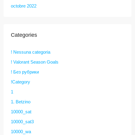
octobre 2022
Categories
! Nessuna categoria
! Valorant Season Goals
! Без рубрики
!Category
1
1. Betzino
10000_sat
10000_sat3
10000_wa