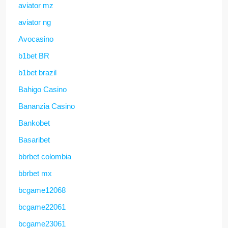
aviator mz
aviator ng
Avocasino
b1bet BR
b1bet brazil
Bahigo Casino
Bananzia Casino
Bankobet
Basaribet
bbrbet colombia
bbrbet mx
bcgame12068
bcgame22061
bcgame23061