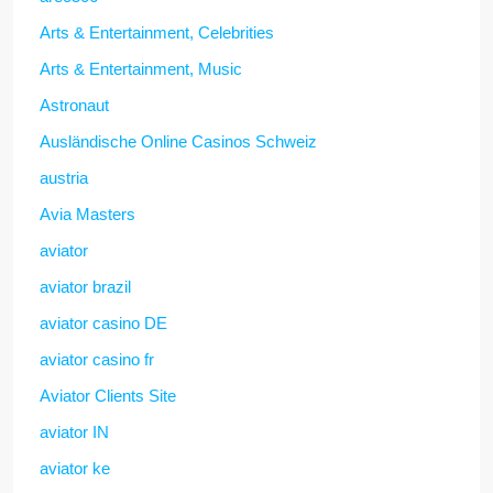
Arts & Entertainment, Celebrities
Arts & Entertainment, Music
Astronaut
Ausländische Online Casinos Schweiz
austria
Avia Masters
aviator
aviator brazil
aviator casino DE
aviator casino fr
Aviator Clients Site
aviator IN
aviator ke