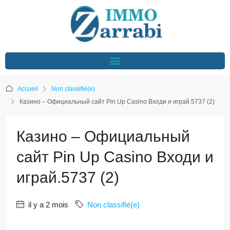
Accueil
Non classifié(e)
Казино – Официальный сайт Pin Up Casino Входи и играй.5737 (2)
Казино – Официальный
сайт Pin Up Casino Входи и
играй.5737 (2)
il y a 2 mois
Non classifié(e)