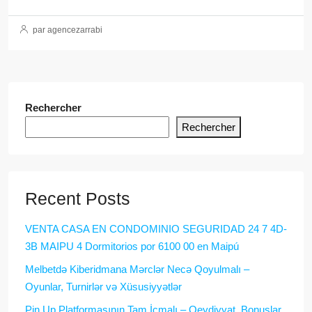
par agencezarrabi
Rechercher
Rechercher
Recent Posts
VENTA CASA EN CONDOMINIO SEGURIDAD 24 7 4D-
3B MAIPU 4 Dormitorios por 6100 00 en Maipú
Melbetdə Kiberidmana Mərclər Necə Qoyulmalı –
Oyunlar, Turnirlər və Xüsusiyyətlər
Pin Up Platformasının Tam İcmalı – Qeydiyyat, Bonuslar