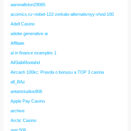
aaronallston29065
acomics.ru~riobet-122-zerkalo-alternativnyy-vhod 100
Adell Casino
adobe generative ai
Affiliate
ai in finance examples 1
Aif3aib6footahd
Aircash 100kc: Pravda o bonusu a TOP 3 casina
all_BAz
antartstudios806
Apple Pay Casino
archive
Arctic Casino
arec506