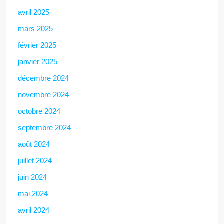
avril 2025
mars 2025
février 2025
janvier 2025
décembre 2024
novembre 2024
octobre 2024
septembre 2024
août 2024
juillet 2024
juin 2024
mai 2024
avril 2024