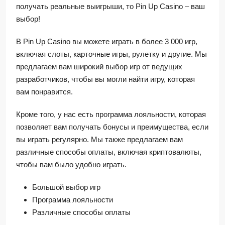
получать реальные выигрыши, то Pin Up Casino – ваш
выбор!
В Pin Up Casino вы можете играть в более 3 000 игр,
включая слоты, карточные игры, рулетку и другие. Мы
предлагаем вам широкий выбор игр от ведущих
разработчиков, чтобы вы могли найти игру, которая
вам понравится.
Кроме того, у нас есть программа лояльности, которая
позволяет вам получать бонусы и преимущества, если
вы играть регулярно. Мы также предлагаем вам
различные способы оплаты, включая криптовалюты,
чтобы вам было удобно играть.
Большой выбор игр
Программа лояльности
Различные способы оплаты