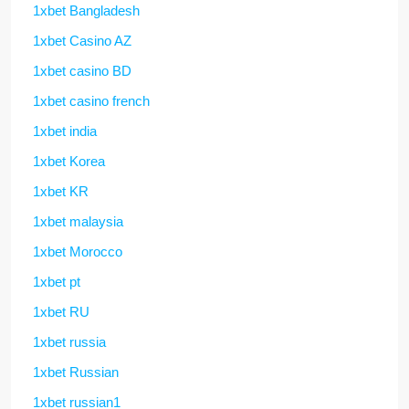
1xbet Bangladesh
1xbet Casino AZ
1xbet casino BD
1xbet casino french
1xbet india
1xbet Korea
1xbet KR
1xbet malaysia
1xbet Morocco
1xbet pt
1xbet RU
1xbet russia
1xbet Russian
1xbet russian1