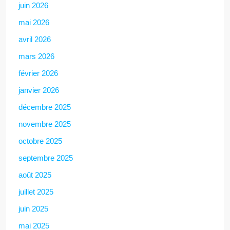
juin 2026
mai 2026
avril 2026
mars 2026
février 2026
janvier 2026
décembre 2025
novembre 2025
octobre 2025
septembre 2025
août 2025
juillet 2025
juin 2025
mai 2025