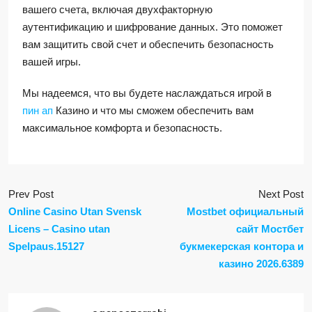
вашего счета, включая двухфакторную
аутентификацию и шифрование данных. Это поможет
вам защитить свой счет и обеспечить безопасность
вашей игры.
Мы надеемся, что вы будете наслаждаться игрой в
пин ап
Казино и что мы сможем обеспечить вам
максимальное комфорта и безопасность.
Prev Post
Next Post
Online Casino Utan Svensk
Mostbet официальный
Licens – Casino utan
сайт Мостбет
Spelpaus.15127
букмекерская контора и
казино 2026.6389