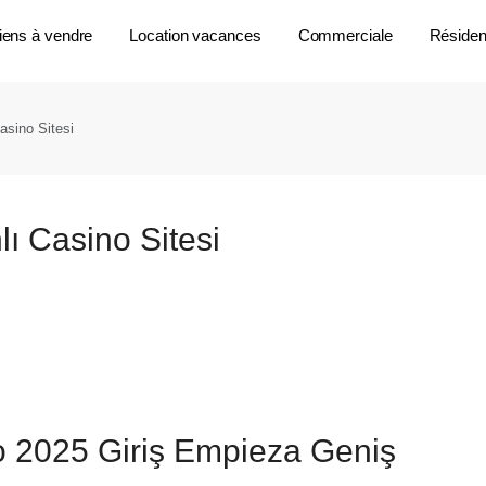
iens à vendre
Location vacances
Commerciale
Résident
asino Sitesi
ı Casino Sitesi
o 2025 Giriş Empieza Geniş