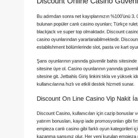
Discount Online Casino Güvenil
Bu adımdan sonra net kayıplarınızın %100’ünü 3. 0
bulunan popüler canlı casino oyunları; Türkçe rulet
blackjack ve super top olmaktadır. Discount casino
casino oyunlarından yararlanabilmektedir. Discoun
establishment bölümlerinde slot, pasta ve kart oyunla
Şans oyunlarının yanında güvenilir bahis sitesinde
sitesine üye ol. Casino oyunlarının yanında güveni
sitesine git. Jetbahis Giriş linkini tıkla ve yüksek
kullanıcılarına hızlı ve etkili destek hizmeti sunar.
Discount On Line Casino Vip Nakit I
Discount Casino, kullanıcıları için cazip bonuslar 
yatırım bonusları, kayıp iade promosyonları gibi fırsa
empieza canlı casino gibi farklı oyun kategorileri
kazanma şansınız olur. Her yeni kurulan empieza p