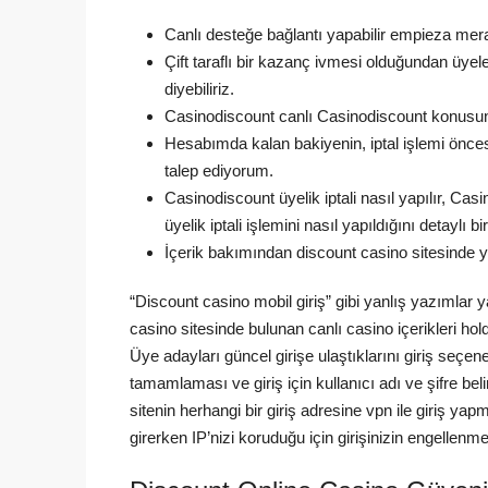
Canlı desteğe bağlantı yapabilir empieza merak 
Çift taraflı bir kazanç ivmesi olduğundan üy
diyebiliriz.
Casinodiscount canlı Casinodiscount konus
Hesabımda kalan bakiyenin, iptal işlemi önces
talep ediyorum.
Casinodiscount üyelik iptali nasıl yapılır, Ca
üyelik iptali işlemini nasıl yapıldığını detaylı b
İçerik bakımından discount casino sitesinde y
“Discount casino mobil giriş” gibi yanlış yazımlar 
casino sitesinde bulunan canlı casino içerikleri hol
Üye adayları güncel girişe ulaştıklarını giriş seç
tamamlaması ve giriş için kullanıcı adı ve şifre beli
sitenin herhangi bir giriş adresine vpn ile giriş y
girerken IP’nizi koruduğu için girişinizin engellenme