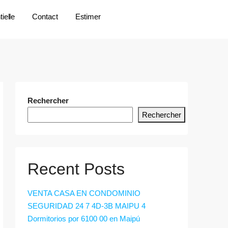
ielle
Contact
Estimer
Rechercher
Rechercher
Recent Posts
VENTA CASA EN CONDOMINIO
SEGURIDAD 24 7 4D-3B MAIPU 4
Dormitorios por 6100 00 en Maipú