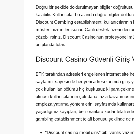
Doğru bir şekilde doldurulmayan bilgiler doğrultusun
kalabilir. Kullanıcılar bu alanda doğru bilgiler dol
Discount Gambling establishment, kullanıcılarının h
müşteri hizmetleri sunar. Canlı destek üzerinden anın
çözebilirsiniz. Discount Casino‘nun profesyonel mü
ön planda tutar.
Discount Casino Güvenli Giriş 
BTK tarafından adresleri engellenen internet site 
sayfamız sayesinde her yeni adrese anında giriş ya
çok kullanılan bölümü hiç kuşkusuz ki para çekme 
olması kullanıcılarının çok daha fazla kazanmasını
empieza yatırma yöntemlerini sayfasında kullanara
yaşadığınız kayıpları, belli oranlara kadar telafi 
gambling establishment telafi bonusu şeklinde de a
“Discount casino mobil giriş” gibi yanlış yazı