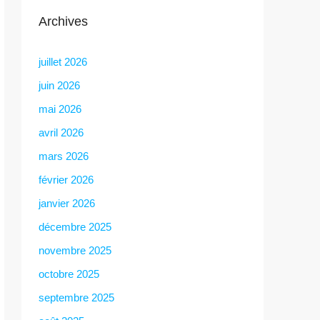
Archives
juillet 2026
juin 2026
mai 2026
avril 2026
mars 2026
février 2026
janvier 2026
décembre 2025
novembre 2025
octobre 2025
septembre 2025