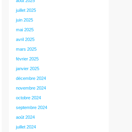
août 2025
juillet 2025
juin 2025
mai 2025
avril 2025
mars 2025
février 2025
janvier 2025
décembre 2024
novembre 2024
octobre 2024
septembre 2024
août 2024
juillet 2024