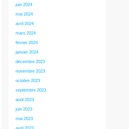
juin 2024
mai 2024
avril 2024
mars 2024
février 2024
janvier 2024
décembre 2023
novembre 2023
octobre 2023
septembre 2023
août 2023
juin 2023
mai 2023
avril 2023