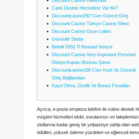
Discount Casino Hakkında
Canlı Destek Hizmetiniz Var Mı?
Discountcasino292 Com Güncel Giriş
Discount Casino Türkçe Casino Sitesi
Discount Casino Oyun Lobisi
Güvenilir Siteler
Betelli 5050 Tl Reward Veriyor
Discount Casino Very Important Personel
Dünya Kupası Bonusu Şansı
Discountcasino338 Com Hızlı Ve Güvenli
Giriş Bağlantıları
Kayıt Olma, Üyelik Ve Bonus Fırsatları
Ayrıca, e-posta empieza telefon ile sobre destek h
müşteri hizmetleri ekibi, sorularınızı ve taleplerin
slotlarına kadar geniş bir yelpazeye sahip olan we
ödülleri, yüksek ödeme yüzdeleri ve eğlenceli temal