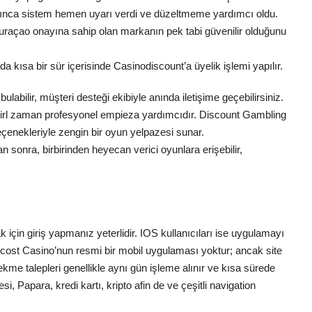
 yazınca sistem hemen uyarı verdi ve düzeltmeme yardımcı oldu.
uraçao onayına sahip olan markanın pek tabi güvenilir olduğunu
da kısa bir sür içerisinde Casinodiscount’a üyelik işlemi yapılır.
ulabilir, müşteri desteği ekibiyle anında iletişime geçebilirsiniz.
 girl zaman profesyonel empieza yardımcıdır. Discount Gambling
çenekleriyle zengin bir oyun yelpazesi sunar.
n sonra, birbirinden heyecan verici oyunlara erişebilir,
için giriş yapmanız yeterlidir. IOS kullanıcıları ise uygulamayı
 cost Casino’nun resmi bir mobil uygulaması yoktur; ancak site
kme talepleri genellikle aynı gün işleme alınır ve kısa sürede
i, Papara, kredi kartı, kripto afin de ve çeşitli navigation