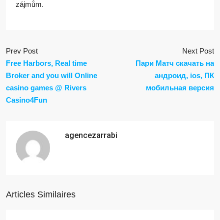
zájmům.
Prev Post
Next Post
Free Harbors, Real time
Пари Матч скачать на
Broker and you will Online
андроид, ios, ПК
casino games @ Rivers
мобильная версия
Casino4Fun
agencezarrabi
Articles Similaires