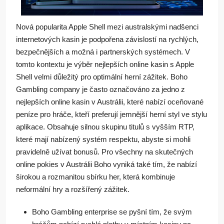
Nová popularita Apple Shell mezi australskými nadšenci
internetových kasin je podpořena závislostí na rychlých,
bezpečnějších a možná i partnerských systémech. V
tomto kontextu je výběr nejlepších online kasin s Apple
Shell velmi důležitý pro optimální herní zážitek. Boho
Gambling company je často označováno za jedno z
nejlepších online kasin v Austrálii, které nabízí oceňované
peníze pro hráče, kteří preferují jemnější herní styl ve stylu
aplikace. Obsahuje silnou skupinu titulů s vyšším RTP,
které mají nabízený systém respektu, abyste si mohli
pravidelně užívat bonusů. Pro všechny na skutečných
online pokies v Austrálii Boho vyniká také tím, že nabízí
širokou a rozmanitou sbírku her, která kombinuje
neformální hry a rozšířený zážitek.
Boho Gambling enterprise se pyšní tím, že svým