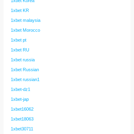
1xbet Korea
1xbet KR
1xbet malaysia
1xbet Morocco
1xbet pt
1xbet RU
1xbet russia
1xbet Russian
1xbet russian1
1xbet-dz1
1xbet-jap
1xbet16062
1xbet18063
1xbet30711