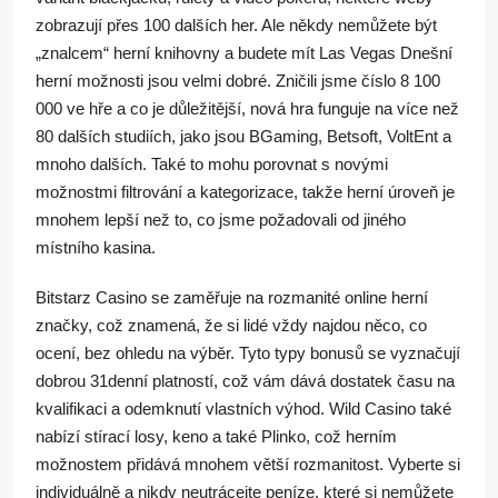
zobrazují přes 100 dalších her. Ale někdy nemůžete být
„znalcem“ herní knihovny a budete mít Las Vegas Dnešní
herní možnosti jsou velmi dobré. Zničili jsme číslo 8 100
000 ve hře a co je důležitější, nová hra funguje na více než
80 dalších studiích, jako jsou BGaming, Betsoft, VoltEnt a
mnoho dalších. Také to mohu porovnat s novými
možnostmi filtrování a kategorizace, takže herní úroveň je
mnohem lepší než to, co jsme požadovali od jiného
místního kasina.
Bitstarz Casino se zaměřuje na rozmanité online herní
značky, což znamená, že si lidé vždy najdou něco, co
ocení, bez ohledu na výběr. Tyto typy bonusů se vyznačují
dobrou 31denní platností, což vám dává dostatek času na
kvalifikaci a odemknutí vlastních výhod. Wild Casino také
nabízí stírací losy, keno a také Plinko, což herním
možnostem přidává mnohem větší rozmanitost. Vyberte si
individuálně a nikdy neutrácejte peníze, které si nemůžete