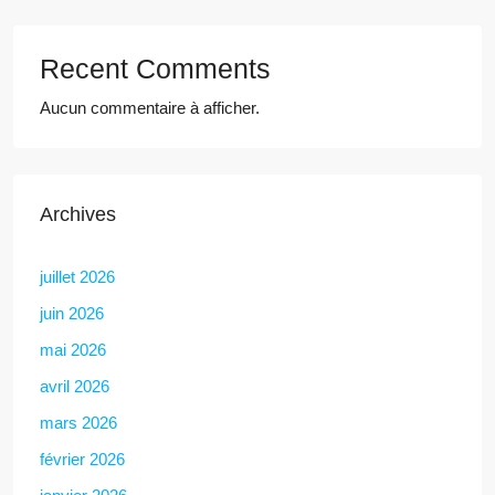
Recent Comments
Aucun commentaire à afficher.
Archives
juillet 2026
juin 2026
mai 2026
avril 2026
mars 2026
février 2026