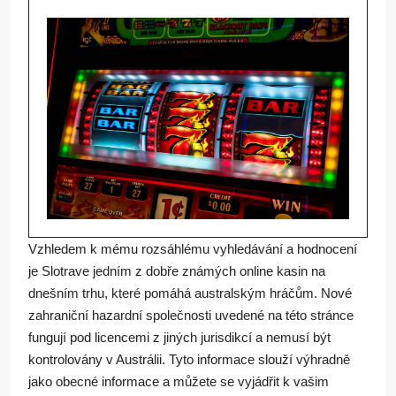
Vzhledem k mému rozsáhlému vyhledávání a hodnocení
je Slotrave jedním z dobře známých online kasin na
dnešním trhu, které pomáhá australským hráčům. Nové
zahraniční hazardní společnosti uvedené na této stránce
fungují pod licencemi z jiných jurisdikcí a nemusí být
kontrolovány v Austrálii. Tyto informace slouží výhradně
jako obecné informace a můžete se vyjádřit k vašim