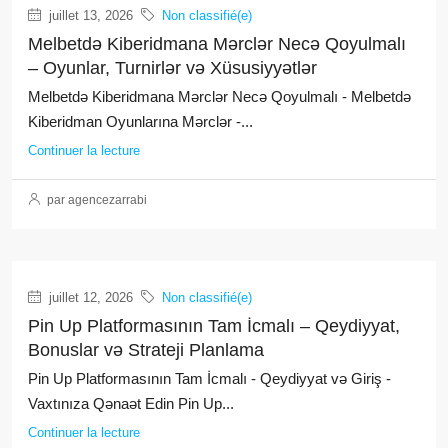
juillet 13, 2026
Non classifié(e)
Melbetdə Kiberidmana Mərclər Necə Qoyulmalı
– Oyunlar, Turnirlər və Xüsusiyyətlər
Melbetdə Kiberidmana Mərclər Necə Qoyulmalı - Melbetdə
Kiberidman Oyunlarına Mərclər -...
Continuer la lecture
par agencezarrabi
juillet 12, 2026
Non classifié(e)
Pin Up Platformasının Tam İcmalı – Qeydiyyat,
Bonuslar və Strateji Planlama
Pin Up Platformasının Tam İcmalı - Qeydiyyat və Giriş -
Vaxtınıza Qənaət Edin Pin Up...
Continuer la lecture