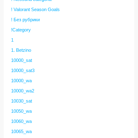
! Valorant Season Goals
! Без рубрики
!Category
1
1. Betzino
10000_sat
10000_sat3
10000_wa
10000_wa2
10030_sat
10050_wa
10060_wa
10065_wa