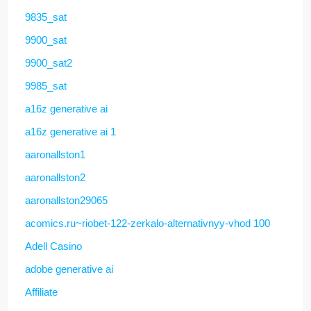
9835_sat
9900_sat
9900_sat2
9985_sat
a16z generative ai
a16z generative ai 1
aaronallston1
aaronallston2
aaronallston29065
acomics.ru~riobet-122-zerkalo-alternativnyy-vhod 100
Adell Casino
adobe generative ai
Affiliate