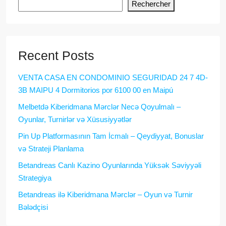
Rechercher
Recent Posts
VENTA CASA EN CONDOMINIO SEGURIDAD 24 7 4D-
3B MAIPU 4 Dormitorios por 6100 00 en Maipú
Melbetdə Kiberidmana Mərclər Necə Qoyulmalı –
Oyunlar, Turnirlər və Xüsusiyyətlər
Pin Up Platformasının Tam İcmalı – Qeydiyyat, Bonuslar
və Strateji Planlama
Betandreas Canlı Kazino Oyunlarında Yüksək Səviyyəli
Strategiya
Betandreas ilə Kiberidmana Mərclər – Oyun və Turnir
Bələdçisi