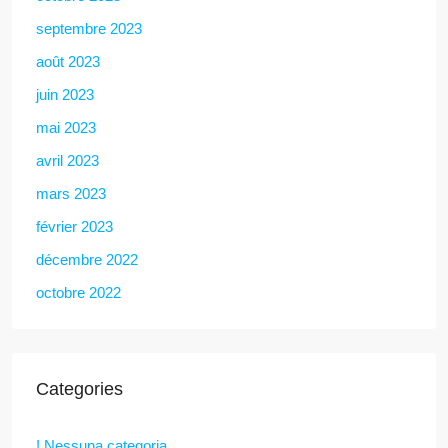
septembre 2023
août 2023
juin 2023
mai 2023
avril 2023
mars 2023
février 2023
décembre 2022
octobre 2022
Categories
! Nessuna categoria