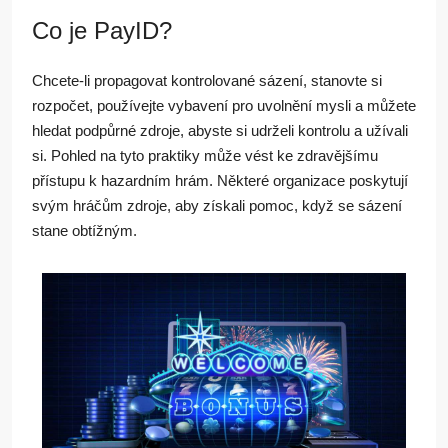
Co je PayID?
Chcete-li propagovat kontrolované sázení, stanovte si
rozpočet, používejte vybavení pro uvolnění mysli a můžete
hledat podpůrné zdroje, abyste si udrželi kontrolu a užívali
si. Pohled na tyto praktiky může vést ke zdravějšímu
přístupu k hazardním hrám. Některé organizace poskytují
svým hráčům zdroje, aby získali pomoc, když se sázení
stane obtížným.