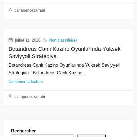
par agencezarrabi
juillet 11, 2026
Non classifié(e)
Betandreas Canlı Kazino Oyunlarında Yüksək
Səviyyəli Strategiya
Betandreas Canlı Kazino Oyunlarında Yüksək Səviyyəli
Strategiya - Betandreas Canlı Kazino...
Continuer la lecture
par agencezarrabi
Rechercher