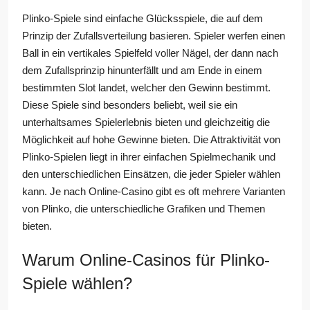
Plinko-Spiele sind einfache Glücksspiele, die auf dem
Prinzip der Zufallsverteilung basieren. Spieler werfen einen
Ball in ein vertikales Spielfeld voller Nägel, der dann nach
dem Zufallsprinzip hinunterfällt und am Ende in einem
bestimmten Slot landet, welcher den Gewinn bestimmt.
Diese Spiele sind besonders beliebt, weil sie ein
unterhaltsames Spielerlebnis bieten und gleichzeitig die
Möglichkeit auf hohe Gewinne bieten. Die Attraktivität von
Plinko-Spielen liegt in ihrer einfachen Spielmechanik und
den unterschiedlichen Einsätzen, die jeder Spieler wählen
kann. Je nach Online-Casino gibt es oft mehrere Varianten
von Plinko, die unterschiedliche Grafiken und Themen
bieten.
Warum Online-Casinos für Plinko-
Spiele wählen?