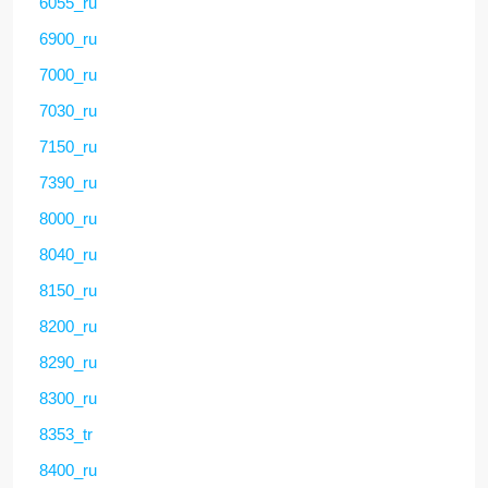
6055_ru
6900_ru
7000_ru
7030_ru
7150_ru
7390_ru
8000_ru
8040_ru
8150_ru
8200_ru
8290_ru
8300_ru
8353_tr
8400_ru