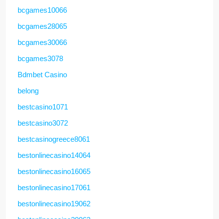
bcgames10066
bcgames28065
bcgames30066
bcgames3078
Bdmbet Casino
belong
bestcasino1071
bestcasino3072
bestcasinogreece8061
bestonlinecasino14064
bestonlinecasino16065
bestonlinecasino17061
bestonlinecasino19062