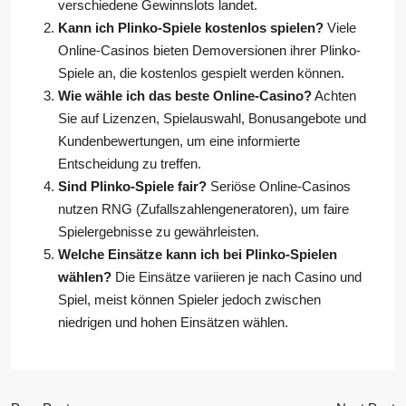
verschiedene Gewinnslots landet.
Kann ich Plinko-Spiele kostenlos spielen?
Viele
Online-Casinos bieten Demoversionen ihrer Plinko-
Spiele an, die kostenlos gespielt werden können.
Wie wähle ich das beste Online-Casino?
Achten
Sie auf Lizenzen, Spielauswahl, Bonusangebote und
Kundenbewertungen, um eine informierte
Entscheidung zu treffen.
Sind Plinko-Spiele fair?
Seriöse Online-Casinos
nutzen RNG (Zufallszahlengeneratoren), um faire
Spielergebnisse zu gewährleisten.
Welche Einsätze kann ich bei Plinko-Spielen
wählen?
Die Einsätze variieren je nach Casino und
Spiel, meist können Spieler jedoch zwischen
niedrigen und hohen Einsätzen wählen.