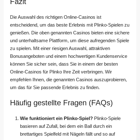
Fazit
Die Auswahl des richtigen Online-Casinos ist
entscheidend, um das beste Erlebnis mit Plinko-Spielen zu
genießen. Die oben genannten Casinos bieten eine sichere
und unterhaltsame Plattform, um diese aufregenden Spiele
zu spielen. Mit einer riesigen Auswahl, attraktiven
Bonusangeboten und einem hochwertigen Kundenservice
können Sie sicher sein, dass Sie in einem der besten
Online-Casinos für Plinko Ihre Zeit verbringen. Wir
empfehlen Ihnen, die genannten Casinos auszuprobieren,
um das für Sie passende Erlebnis zu finden.
Häufig gestellte Fragen (FAQs)
Wie funktioniert ein Plinko-Spiel?
Plinko-Spiele
basieren auf Zufall, bei dem ein Ball durch ein
brettartiges Spielfeld mit Nägeln fällt und so auf