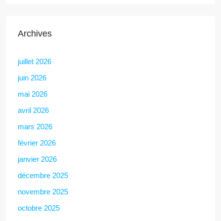
Archives
juillet 2026
juin 2026
mai 2026
avril 2026
mars 2026
février 2026
janvier 2026
décembre 2025
novembre 2025
octobre 2025