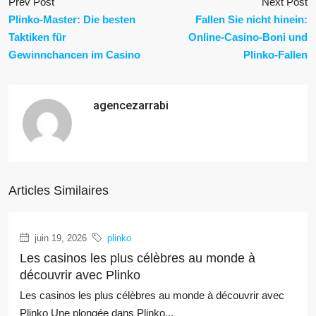
Prev Post
Next Post
Plinko-Master: Die besten
Fallen Sie nicht hinein:
Taktiken für
Online-Casino-Boni und
Gewinnchancen im Casino
Plinko-Fallen
agencezarrabi
Articles Similaires
juin 19, 2026
plinko
Les casinos les plus célèbres au monde à
découvrir avec Plinko
Les casinos les plus célèbres au monde à découvrir avec
Plinko Une plongée dans Plinko...