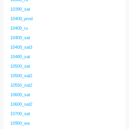
10390_sat
10400_prod
10400_ru
10400_sat
10400_sat3
10480_sat
10500_sat
10500_sat2
10550_sat2
10600_sat
10600_sat2
10700_sat
10900_wa